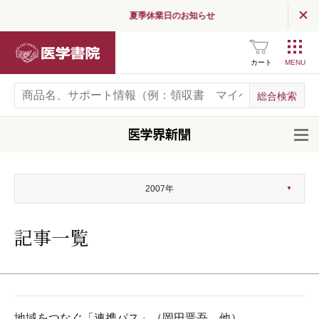
夏季休業日のお知らせ
医学書院
カート
開
2007年
記事一覧
地域をつなぐ「連携パス」（岡田晋吾，他）