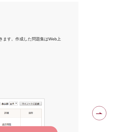
学生の自
きます。作成した問題集はWeb上
ドリルモード 
リンクからすぐ
Next