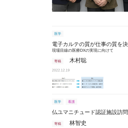
医学
電子カルテの質が仕事の質を決
現場目線の医療DXの実現に向けて
木村聡
寄稿
2022.12.19
医学
看護
仏ユマニチュード認証施設訪問
林智史
寄稿