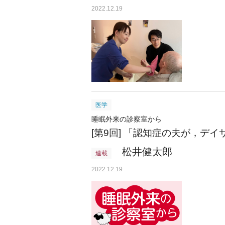
2022.12.19
医学
睡眠外来の診察室から
[第9回] 「認知症の夫が，デ
松井健太郎
連載
2022.12.19