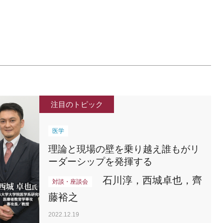
注目のトピック
医学
理論と現場の壁を乗り越え誰もがリ
ーダーシップを発揮する
石川淳，西城卓也，齊
対談・座談会
藤裕之
2022.12.19