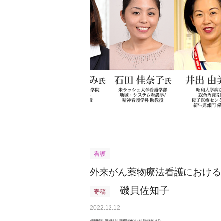
看護
外来がん薬物療法看護における
磯貝佐知子
寄稿
2022.12.12