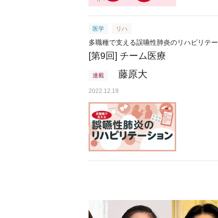
医学
リハ
多職種で支える誤嚥性肺炎のリハビリテー
[第9回] チーム医療
藤原大
連載
2022.12.19