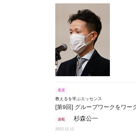
看護
教えるを学ぶエッセンス
[第9回] グループワークをワ
杉森公一
連載
2022.12.12