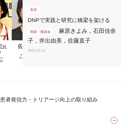
看護
DNPで実践と研究に橋梁を架ける
麻原きよみ，石田佳奈
対談・座談会
子，井出由美，佐藤直子
2022.12.12
患者発信力・トリアージ向上の取り組み