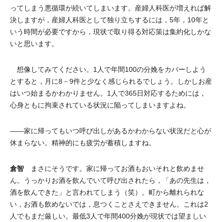
ってしまう悪循環が続いてしまいます。産婦人科医が増えれば解
決しますが，産婦人科医として独り立ちするには，5年，10年と
いう時間が必要ですから，現状で取り得る対応策は集約化しかな
いと思います。
想像してみてください。1人で年間100の分娩をカバーしよう
とすると，月に8－9件と少なく感じられるでしょう。しかしお産
はいつ始まるかわかりません。1人で365日対応するためには，
心身ともに拘束されている状況に陥ってしまいますよね。
――家に帰ってもいつ呼び出しがあるかわからない状況だと心が
休まらない。精神的にも疲労が蓄積しますね。
倉智
まさにそうです。家に帰ってお酒もおいそれと飲めませ
ん。うっかりお酒を飲んでいて呼び出されたら，「あの先生は，
酒を飲んできた」と言われてしまう（笑）。町から離れられな
い，お酒も飲めないでは，息つくことさえできません。これは2
人でもまだ厳しい。最低3人で年間400分娩が現状では望ましい