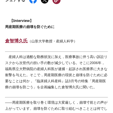
【Interview】
周産期医療の崩壊を防ぐために
倉智博久氏
（山形大学教授・産婦人科学）
産婦人科は過酷な勤務状況に加え，医療事故に伴う高い訴訟リ
スクから次世代の担い手の数が減少している。そこに2006年，
福島県立大野病院の産婦人科医が逮捕・起訴され医療界に大きな
衝撃を与えた。そこで，周産期医療の現状と崩壊を防ぐために必
要なことは何か，『臨床婦人科産科』誌3月号の特集「周産期医
療の崩壊を防ごう」を企画編集した倉智博久氏に聞いた。
――周産期医療を取り巻く環境は大変厳しく，崩壊寸前との声が
上がっています。崩壊を防ぐために取り組むべきこととは何でし