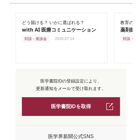
どう届ける？ いかに選ばれる？
教育の再
with AI 医療コミュニケーション
薬剤師
対談・座談会
2026.07.14
対談・座
医学書院IDの登録設定により、
更新通知をメールで受け取れます。
医学書院IDを取得
医学界新聞公式SNS