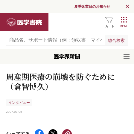
夏季休業日のお知らせ
医学書院
カート
開
周産期医療の崩壊を防ぐために
（倉智博久）
インタビュー
2007.03.05
シェアする