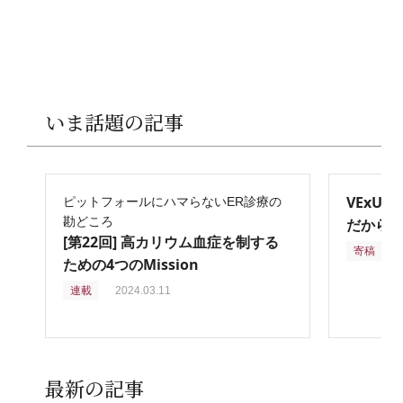
いま話題の記事
VExU
ピットフォールにハマらないER診療の
勘どころ
だからこ
[第22回] 高カリウム血症を制する
寄稿
2
ための4つのMission
連載
2024.03.11
最新の記事