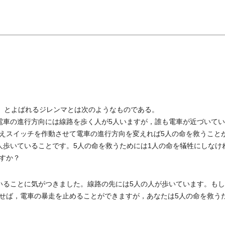
lem）」とよばれるジレンマとは次のようなものである。
電車の進行方向には線路を歩く人が5人いますが，誰も電車が近づいて
えスイッチを作動させて電車の進行方向を変えれば5人の命を救うこと
人歩いていることです。5人の命を救うためには1人の命を犠牲にしなけ
すか？
いることに気がつきました。線路の先には5人の人が歩いています。も
せば，電車の暴走を止めることができますが，あなたは5人の命を救う