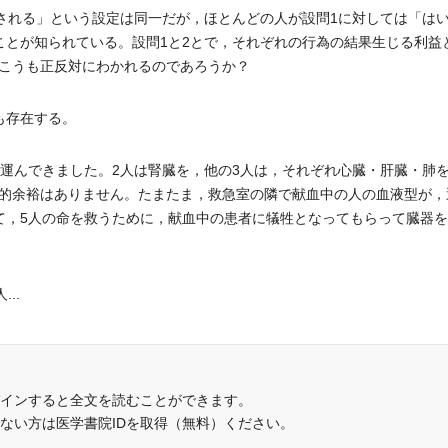
される」という設定は同一だが，ほとんどの人が設問1に対しては「は
ことが知られている。設問1と2とで，それぞれの行為の結果生じる利益
こうも正反対にわかれるのであろうか？
も存在する。
を運んできました。2人は腎臓を，他の3人は，それぞれ心臓・肝臓・肺
的余裕はありません。たまたま，救急室の隣で献血中の人の血液型が，
て，5人の命を救うために，献血中の患者に犠牲となってもらって臓器
..
インすると全文を読むことができます。
でない方は医学書院IDを取得（無料）ください。