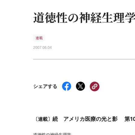
道徳性の神経生理
連載
2007.06.04
シェアする
続 アメリカ医療の光と影 第10
〔連載〕
道徳性の神経生理学