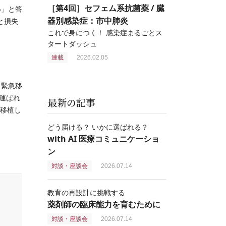
［第4回］セフェム系抗菌薬 / 臓
い」と答
器別感染症：市中肺炎
と損失
これで身につく！ 感染症まるごとス
タートダッシュ
連載
2026.02.05
を緊急移
運ばれ
最新の記事
を移植し
どう届ける？ いかに選ばれる？
with AI 医療コミュニケーショ
ン
対談・座談会
2026.07.14
教育の再設計に挑戦する
薬剤師の臨床能力を育むために
対談・座談会
2026.07.14