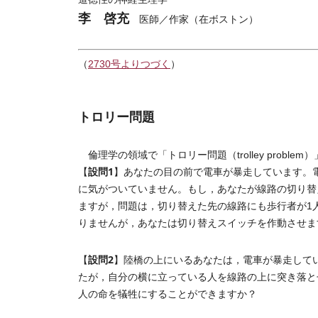
李 啓充
医師／作家（在ボストン）
（
2730号よりつづく
）
トロリー問題
倫理学の領域で「トロリー問題（trolley prob
設問1
【
】あなたの目の前で電車が暴走しています。
に気がついていません。もし，あなたが線路の切り替
ますが，問題は，切り替えた先の線路にも歩行者が1
りませんが，あなたは切り替えスイッチを作動させま
設問2
【
】陸橋の上にいるあなたは，電車が暴走して
たが，自分の横に立っている人を線路の上に突き落と
人の命を犠牲にすることができますか？