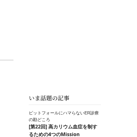
いま話題の記事
ピットフォールにハマらないER診療
の勘どころ
[第22回] 高カリウム血症を制す
るための4つのMission