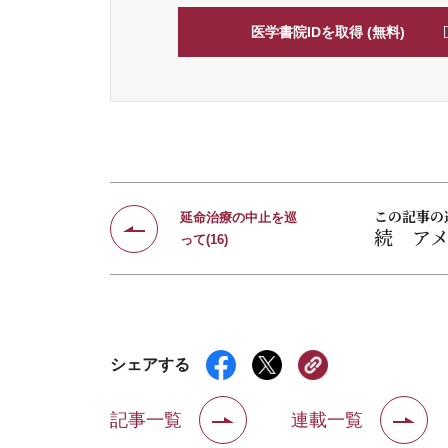
医学書院IDを取得 (無料)
この記事の
延命治療の中止を巡
続 ア
って(16)
シェアする
記事一覧
連載一覧