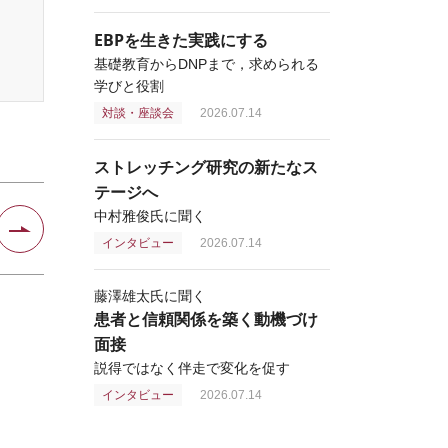
EBPを生きた実践にする
基礎教育からDNPまで，求められる
学びと役割
対談・座談会
2026.07.14
ストレッチング研究の新たなス
テージへ
中村雅俊氏に聞く
インタビュー
2026.07.14
藤澤雄太氏に聞く
患者と信頼関係を築く動機づけ
面接
説得ではなく伴走で変化を促す
インタビュー
2026.07.14