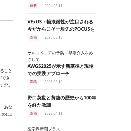
連載
2024.03.11
VExUS：輸液耐性が注目される
今だからこそ一歩先のPOCUSを
寄稿
2025.05.13
サルコペニアの予防・早期介入をめ
ざして
AWGS2025が示す新基準と現場
いること
での実践アプローチ
ができ
寄稿
2026.03.10
ればな
野口英世と黄熱の歴史から100年
を経た教訓
し，あな
寄稿
2022.04.11
ために1
医学界新聞プラス