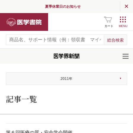
夏季休業日のお知らせ
医学書院
カート
開
2011年
記事一覧
第６回医療の質・安全学会開催