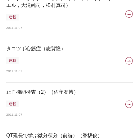
エル，大滝純司，松村真司）
連載
2011.11.07
タコツボ心筋症（志賀隆）
連載
2011.11.07
止血機能検査（2）（佐守友博）
連載
2011.11.07
QT延長で学ぶ微分積分（前編）（香坂俊）