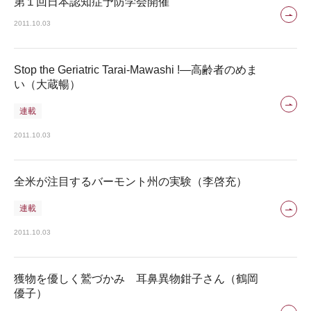
第１回日本認知症予防学会開催
2011.10.03
Stop the Geriatric Tarai-Mawashi !―高齢者のめま
い（大蔵暢）
連載
2011.10.03
全米が注目するバーモント州の実験（李啓充）
連載
2011.10.03
獲物を優しく鷲づかみ 耳鼻異物鉗子さん（鶴岡
優子）