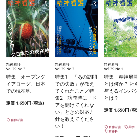
精神看護
精神看護
精神看護
Vol.29 No.3
Vol.29 No.2
Vol.29 No.1
特集 オープンダ
特集1 「あの訪問
特集 精神展
イアローグ。日本
での失敗」が教え
とは何か？ 社
での現在地
てくれたこと／特
与えるインパ
集2 訪問時に「ド
とは？
定価 1,650円 (税込)
アを開けてくれな
定価 1,650円 (税
い」ときの対応方
針を教えてくださ
精神看護
い！
精神看護
薬学
精神科