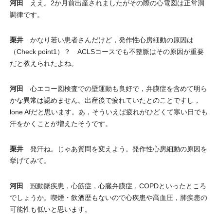
河田
ええ。2か月前出産されましたがその際の心電図は正常洞
調律です。
栗井
かなり若い患者さんだけど，発作性心房細動の原因は
（Check point1）？ ACLSコースでも不整脈はその原因が重要
だと教えられたよね。
河田
心エコー図検査での壁運動も良好で，弁膜症を含めて明ら
かな異常は認めません。出産後で疲れていたとのことですし，
lone Afだと思います。あ，そういえば疲れがひどくて寒い日でも
汗をかくことが増えたそうです。
栗井
発汗ね。じゃあ質問を変えよう。発作性心房細動の原因を
挙げてみて。
河田
冠動脈疾患，心筋症，心臓弁膜症，COPDといったところ
でしょうか。喫煙・飲酒歴もないので心疾患や高血圧，肺疾患の
可能性も低いと思います。