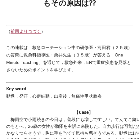
もその原因は??
（
前回よりつづく
）
この連載は…救急ローテーション中の研修医・河田君（２５歳）
の質問に救急科指導医・栗井先生（３５歳）が答える「One
Minute Teaching」を通じて，救急外来，ERで重症疾患を見落と
さないためのポイントを学びます。
Key word
動悸，発汗，心房細動，出産後，無痛性甲状腺炎
Case
【
】
梅雨空で小雨続きの今日は，普段にも増して忙しい。てんてこ舞
のもとへ，26歳の女性が動悸を主訴に来院した。自力歩行は可能だ
かなりつらそうで，胸に手を当てて気持ち悪そうである。動悸は1