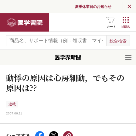
夏季休業日のお知らせ
医学書院
カート
開
動悸の原因は心房細動，でもその
原因は??
連載
2007.06.11
シェアする