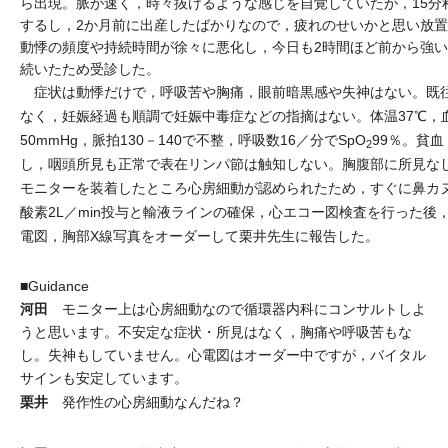
ら出現。脈が速く，時々抜けるような感じを自覚していたが，15分
するし，2か月前に出産したばかりなので，疲れのせいかと思い放
動悸の頻度や持続時間が徐々に悪化し，今日も2時間ほど前から強
続いたため受診した。
症状は動悸だけで，呼吸苦や胸痛，眼前暗黒感や失神はない。既
なく，妊娠経過も順調で妊娠中毒症などの指摘はない。体温37℃，血
50mmHg，脈拍130－140で不整，呼吸数16／分でSpO
99％。貧
2
し，咽頭所見も正常で表在リンパ節は触知しない。胸腹部に所見な
モニターを装着したところ心房細動が認められたため，すぐに鼻カ
酸素2L／min投与と輸液ラインの確保，心エコー図検査を行った後，
電図，胸部X線写真をオーダーして栗井先生に報告した。
■Guidance
河田
モニター上は心房細動なので循環器内科にコンサルトしよ
うと思います。不安定な症状・所見はなく，胸痛や呼吸苦もな
し。失神もしていません。心電図はオーダー中ですが，バイタル
サインも安定しています。
栗井
発作性の心房細動なんだね？