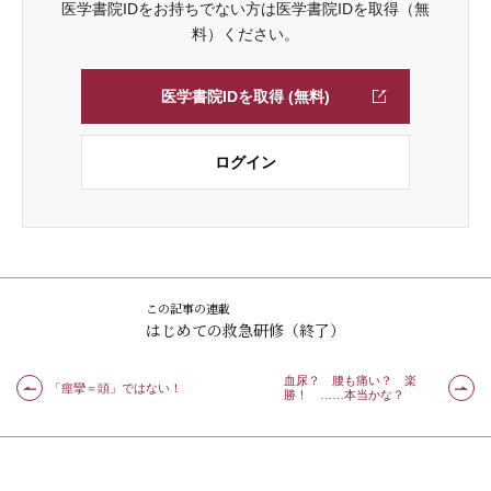
医学書院IDをお持ちでない方は医学書院IDを取得（無
料）ください。
医学書院IDを取得 (無料)
ログイン
この記事の連載
はじめての救急研修（終了）
血尿？ 腰も痛い？ 楽
「痙攣＝頭」ではない！
勝！ ……本当かな？