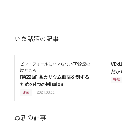
いま話題の記事
VExU
ピットフォールにハマらないER診療の
勘どころ
だからこ
[第22回] 高カリウム血症を制する
寄稿
2
ための4つのMission
連載
2024.03.11
最新の記事