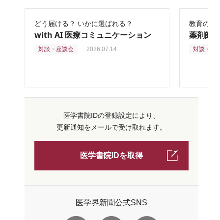
どう届ける？ いかに選ばれる？
教育の再
with AI 医療コミュニケーション
薬剤師
対談・座談会
2026.07.14
対談・座
医学書院IDの登録設定により、
更新通知をメールで受け取れます。
医学書院IDを取得
医学界新聞公式SNS