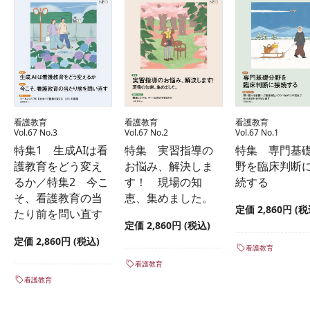
看護教育
看護教育
看護教育
Vol.67 No.3
Vol.67 No.2
Vol.67 No.1
特集1 生成AIは看
特集 実習指導の
特集 専門基
護教育をどう変え
お悩み、解決しま
野を臨床判断
るか／特集2 今こ
す！ 現場の知
続する
そ、看護教育の当
恵、集めました。
定価 2,860円 (税
たり前を問い直す
定価 2,860円 (税込)
定価 2,860円 (税込)
看護教育
看護教育
看護教育