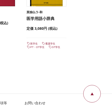
英独仏ラ-和
医学用語小辞典
(税込)
定価 3,080円 (税込)
医学生
看護学生
PT・OT学生
ST学生
ページ
項等
お問い合わせ