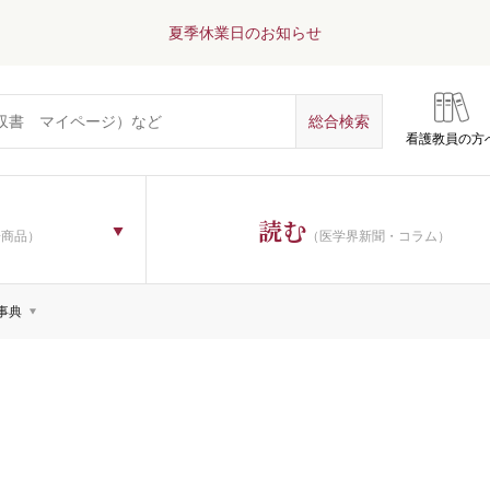
夏季休業日のお知らせ
看護教員の方
読む
子商品）
（医学界新聞・コラム）
事典
理論
一般
過程・看護診断
技術
教育
管理