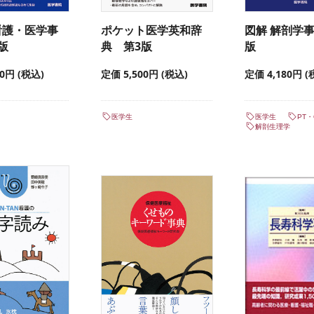
看護・医学事
ポケット医学英和辞
図解 解剖学
版
典 第3版
版
00円 (税込)
定価 5,500円 (税込)
定価 4,180円 (
医学生
医学生
PT
解剖生理学