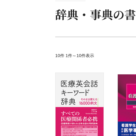
看護
辞典・事典の書
看護
臨床
保健
助産
教科
試験
10件 1件～10件表示
辞典
語学