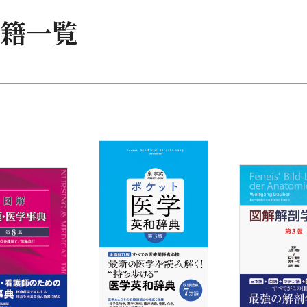
研究
籍一覧
教育
看護
・地域看護
書・参考書
問題
・事典