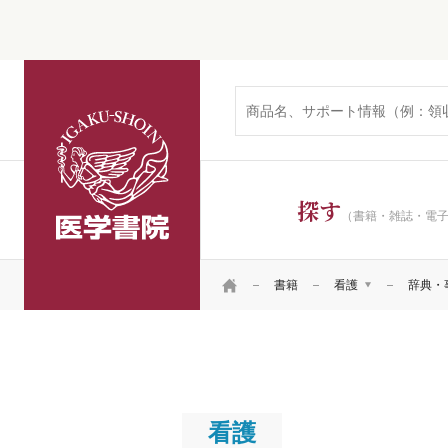
医学書院
探す
（書籍・雑誌・電
HOME
書籍
看護
辞典・
医学
看護
看護
看護
リハ・臨床検査他
看護
看護
患者
看護
看護