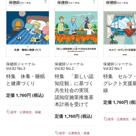
保健師ジャーナル
保健師ジャーナル
保健師ジャーナル
Vol.82 No.3
Vol.82 No.2
Vol.82 No.1
特集 休養・睡眠
特集 「新しい認
特集 セルフ
と健康づくり
知症観」に基づく
グレクト支援
共生社会の実現
線
定価 1,760円 (税込)
認知症施策推進基
定価 1,760円 (税
本計画を受けて
疫学・公衆衛生・保健
定価 1,760円 (税込)
疫学・公衆衛生・保
疫学・公衆衛生・保健