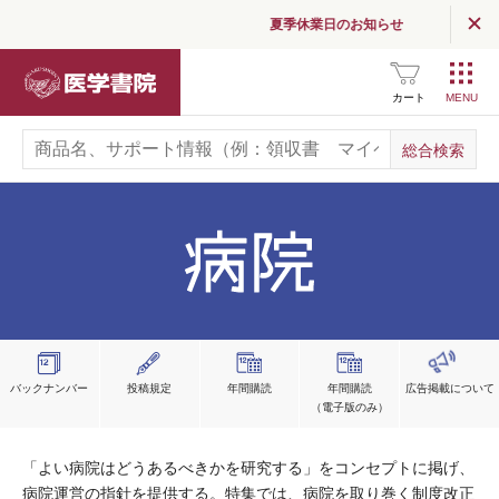
夏季休業日のお知らせ
医学書院
カート
バックナンバー
投稿規定
年間購読
年間購読
広告掲載
について
（電子版のみ）
「よい病院はどうあるべきかを研究する」をコンセプトに掲げ、
病院運営の指針を提供する。特集では、病院を取り巻く制度改正