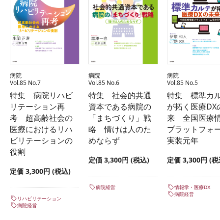
病院
病院
病院
Vol.85 No.7
Vol.85 No.6
Vol.85 No.5
特集 病院リハビ
特集 社会的共通
特集 標準カ
リテーション再
資本である病院の
が拓く医療DX
考 超高齢社会の
「まちづくり」戦
来 全国医療
医療におけるリハ
略 情けは人のた
プラットフォ
ビリテーションの
めならず
実装元年
役割
定価 3,300円 (税込)
定価 3,300円 (税
定価 3,300円 (税込)
病院経営
情報学・医療DX
病院経営
リハビリテーション
病院経営