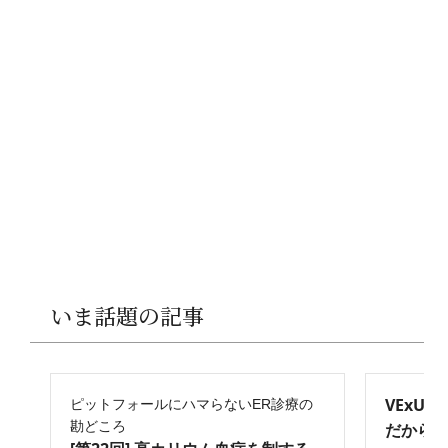
いま話題の記事
VExU
ピットフォールにハマらないER診療の
勘どころ
だからこ