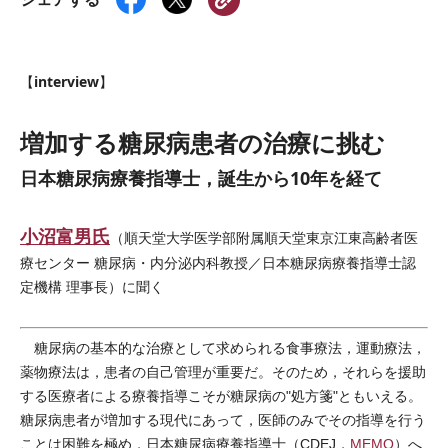
interview
【
】
増加する糖尿病患者の治療に挑む
日本糖尿病療養指導士，誕生から10年を経て
小沼富男氏
（順天堂大学医学部附属順天堂東京江東高齢者医
療センター 糖尿病・内分泌内科教授／日本糖尿病療養指導士認
定機構 理事長）に聞く
糖尿病の基本的な治療として求められる食事療法，運動療法，
薬物療法は，患者の自己管理が重要だ。そのため，それらを援助
する医療者による療養指導こそが糖尿病の"処方箋"ともいえる。
糖尿病患者が増加する現代にあって，医師のみでその指導を行う
ことは困難を極め，日本糖尿病療養指導士（CDEJ，
MEMO
）へ