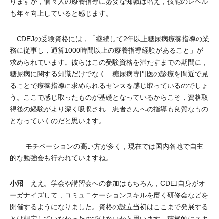
りますが，個々人の療養指導に必要な知識は増え，技能のレベル
も年々向上していると感じます。
CDEJの受験資格には，「継続して2年以上糖尿病療養指導の業
務に従事し，通算1000時間以上の療養指導経験があること」が
求められています。彼らはこの受験資格を満たすまでの期間に，
糖尿病に関する知識だけでなく，糖尿病専門医の診療を間近で見
ることで療養指導に求められるセンスを感じ取っているのでしょ
う。ここで感じ取ったものが基礎となっているからこそ，資格取
得後の経験がより深く吸収され，患者さんへの指導も良質なもの
となっていくのだと思います。
―― モチベーションの高い方が多く，現在では国内各地で自主
的な勉強会も行われていますね。
小沼
ええ。学会や講習会への参加はもちろん，CDEJ自身がオ
ーガナイズして，コミュニケーションスキルを磨く研修会などを
開催するようになりました。資格の設立当初はここまで発展する
とは想定していなかったのではないかと思います。積極的にスキ