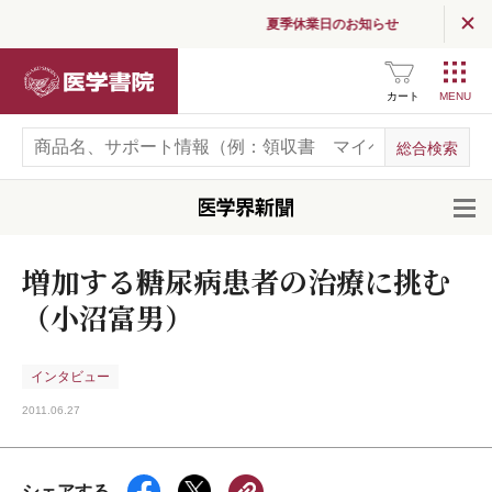
夏季休業日のお知らせ
医学書院
カート
開
増加する糖尿病患者の治療に挑む
（小沼富男）
インタビュー
2011.06.27
シェアする