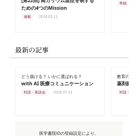
[第22回] 高カリウム血症を制する
寄稿
2
ための4つのMission
連載
2024.03.11
最新の記事
どう届ける？ いかに選ばれる？
教育の再
with AI 医療コミュニケーション
薬剤師
対談・座談会
2026.07.14
対談・座
医学書院IDの登録設定により、