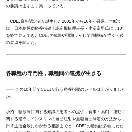
の要請はますます高まっている。
CDEJ資格認定者が誕生した2001年から10年が経過。本紙で
は，日本糖尿病療養指導士認定機構理事長・小沼富男氏に，10年
を経て見えてきたCDEJの成果や課題，そして同機構が描く今後
の展望を聞いた。
各職種の専門性，職種間の連携が生きる
―― この10年間でCDEJが行う療養指導のレベルは上がりました
か。
小沼
糖尿病に関する知識の患者への提供，食事・薬剤・運動に
関する指導，インスリンの自己注射や血糖自己測定の方法から，
日常生活全般にかかわる相談までと，CDEJの活動は多岐にわた