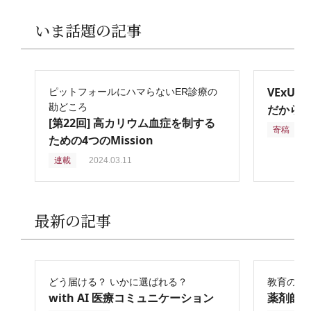
いま話題の記事
VExU
ピットフォールにハマらないER診療の
勘どころ
だからこ
[第22回] 高カリウム血症を制する
寄稿
2
ための4つのMission
連載
2024.03.11
最新の記事
どう届ける？ いかに選ばれる？
教育の再
with AI 医療コミュニケーション
薬剤師