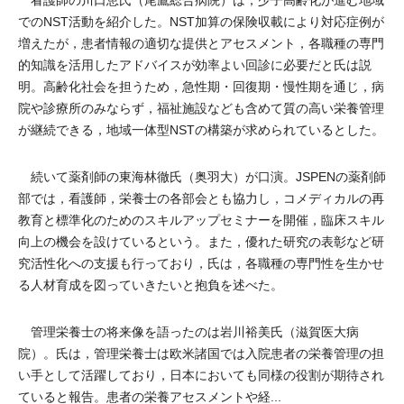
看護師の川口恵氏（尾鷹総合病院）は，少子高齢化が進む地域
でのNST活動を紹介した。NST加算の保険収載により対応症例が
増えたが，患者情報の適切な提供とアセスメント，各職種の専門
的知識を活用したアドバイスが効率よい回診に必要だと氏は説
明。高齢化社会を担うため，急性期・回復期・慢性期を通じ，病
院や診療所のみならず，福祉施設なども含めて質の高い栄養管理
が継続できる，地域一体型NSTの構築が求められているとした。
続いて薬剤師の東海林徹氏（奥羽大）が口演。JSPENの薬剤師
部では，看護師，栄養士の各部会とも協力し，コメディカルの再
教育と標準化のためのスキルアップセミナーを開催，臨床スキル
向上の機会を設けているという。また，優れた研究の表彰など研
究活性化への支援も行っており，氏は，各職種の専門性を生かせ
る人材育成を図っていきたいと抱負を述べた。
管理栄養士の将来像を語ったのは岩川裕美氏（滋賀医大病
院）。氏は，管理栄養士は欧米諸国では入院患者の栄養管理の担
い手として活躍しており，日本においても同様の役割が期待され
ていると報告。患者の栄養アセスメントや経...