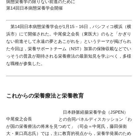
病態栄養学の限りない前進のために
第14回日本病態栄養学会開催
第14回日本病態栄養学会が1月15－16日，パシフィコ横浜（横
浜市）にて開催された。中尾俊之会長（東医大）のもと「かぎり
ない前進そして永遠の夢とあこがれを」というテーマが掲げられ
た今回は，栄養サポートチーム（NST）加算の保険収載などでい
っそうの普及が期待される栄養療法の最新知見を学ぶべく，多様
な職種が参集した。
これからの栄養療法と栄養教育
日本静脈経腸栄養学会（JSPEN）
中尾俊之会長
との合同パネルディスカッション「わ
が国の栄養療法の将来を見つめて」（司会＝中尾氏，藤田保衛
大・東口髙志氏）では，主に教育的視点から，栄養学発展のため