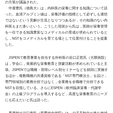
の方策が議論された。
中屋豊氏（徳島大）は，内科医の栄養に関する知識について語
った。血清アルブミン値は，栄養評価の指標として必ずしも適切
ではないという見解が主流となりつつあるが，その知識のない内
科医もまだ多いという。こうした現状から氏は，医師が栄養管理
を一任できる知識豊富なコメディカルの育成が求められていると
し，NSTをコメディカルを育てる場として位置付けることを提案
した。
JSPENで教育事業を担当する外科医の谷口正哲氏（大隈病院）
は，学会に，発展的な栄養教育と啓蒙活動が求められていると主
張。JSPENでは職種・習得レベル別セミナーなどを頻回に実施す
るほか，複数職種の共通資格である「NST専門療法士」を設け，
専門領域別の業務分担ではなく，全業務を全職種で分担できる
NSTを目指している。さらにESPEN（欧州臨床栄養・代謝学
会）の上級プログラムを導入するなど，高度な栄養教育のニーズ
にも応えたいと氏は語った。