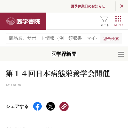
夏季休業日のお知らせ
医学書院
カート
開
第１４回日本病態栄養学会開催
2011.02.28
シェアする