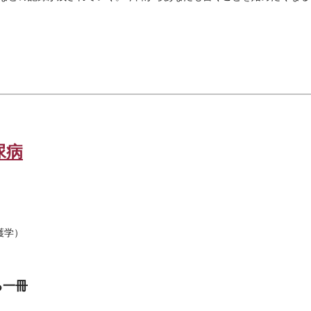
尿病
護学）
る一冊