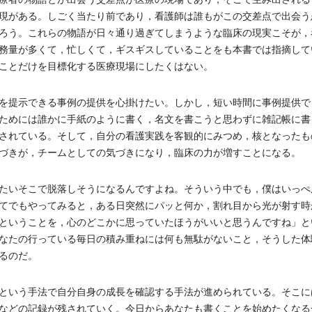
現がある。しごく当たり前であり，看護師は誰もがこの交差点で出会う
ろう。これらの物語が日々通り過ぎてしまうような臨床の現実こそが，
務量が多くて，忙しくて，ギスギスしていることをも本書では指摘して
ことだけを目標化する医療現場にしたくはない。
を提示できる事例の提供を心掛けたい。しかし，短い時間に事例提供で
ためには誰かに手紙のように書く，名文を書こうと思わずに雑記帳に書
されている。そして，自分の看護実践を客観的にみつめ，核となったも
づきが，チームとしての気づきになり，臨床の力が増すことになる。
たいそこで脱落しそうになるんですよね。そういう中でも，僕はいっぺ
てでもやってみると，ある日突然にパッと何か，割れ目から光が射す時
ということを，心のどこかに思っていたほうがいいと思うんですね」と
なたの行っている毎日の積み重ねには何も無駄がないこと，そうした体
るのだ。
という手法で自分自身の成長を確認する手法が進められている。そこに
などの記録が残されていく。今日からあなたも書くことを始めたくなる