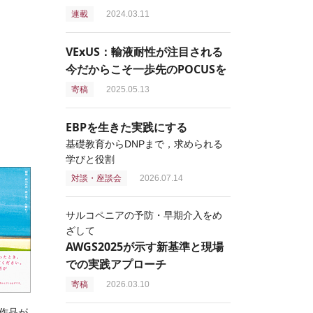
連載
2024.03.11
VExUS：輸液耐性が注目される
今だからこそ一歩先のPOCUSを
寄稿
2025.05.13
EBPを生きた実践にする
基礎教育からDNPまで，求められる
学びと役割
対談・座談会
2026.07.14
サルコペニアの予防・早期介入をめ
ざして
AWGS2025が示す新基準と現場
での実践アプローチ
寄稿
2026.03.10
作品が