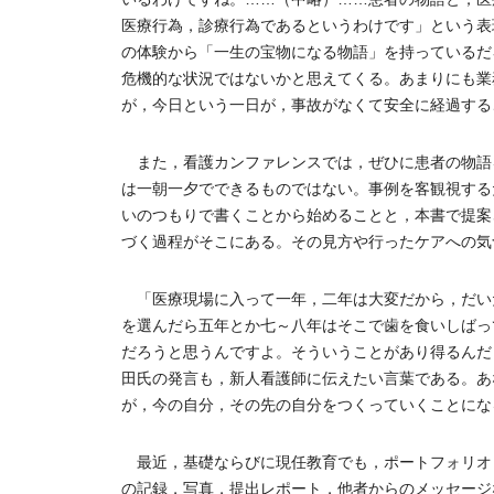
医療行為，診療行為であるというわけです」という表
の体験から「一生の宝物になる物語」を持っているだ
危機的な状況ではないかと思えてくる。あまりにも業
が，今日という一日が，事故がなくて安全に経過する
また，看護カンファレンスでは，ぜひに患者の物語
は一朝一夕でできるものではない。事例を客観視する
いのつもりで書くことから始めることと，本書で提案
づく過程がそこにある。その見方や行ったケアへの気
「医療現場に入って一年，二年は大変だから，だい
を選んだら五年とか七～八年はそこで歯を食いしばっ
だろうと思うんですよ。そういうことがあり得るんだ
田氏の発言も，新人看護師に伝えたい言葉である。あ
が，今の自分，その先の自分をつくっていくことにな
最近，基礎ならびに現任教育でも，ポートフォリオ
の記録，写真，提出レポート，他者からのメッセージ