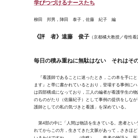
学びつづけるナースたち
柳田 邦男，陣田 泰子，佐藤 紀子 編
《評 者》遠藤 俊子
（京都橘大教授／母性看
毎日の積み重ねに無駄はない それはそ
『看護師であることに迷ったとき，この本を手にと
ます』と帯に書かれているとおり，登場する事例にハ
は四部構成になっており，三人の編者が看護学生の物
のものがたり（佐藤紀子）として事例の提供をしなが
護師としての私の気づきと看護」を深めている。
第4部の中に「人間は物語を生きている。患者とい
れてからこの方，生きてきた文脈があって，さきほど
いるわけですね。……（中略）……患者の物語と，医