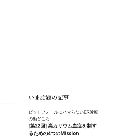
いま話題の記事
ピットフォールにハマらないER診療
の勘どころ
[第22回] 高カリウム血症を制す
るための4つのMission