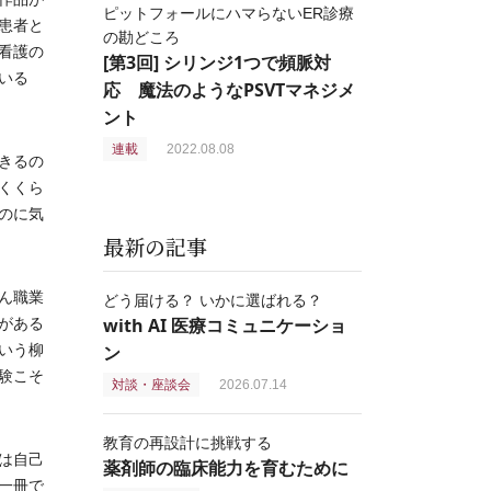
ピットフォールにハマらないER診療
患者と
の勘どころ
看護の
[第3回] シリンジ1つで頻脈対
いる
応 魔法のようなPSVTマネジメ
ント
連載
2022.08.08
きるの
くくら
のに気
最新の記事
ん職業
どう届ける？ いかに選ばれる？
with AI 医療コミュニケーショ
がある
いう柳
ン
験こそ
対談・座談会
2026.07.14
教育の再設計に挑戦する
は自己
薬剤師の臨床能力を育むために
一冊で