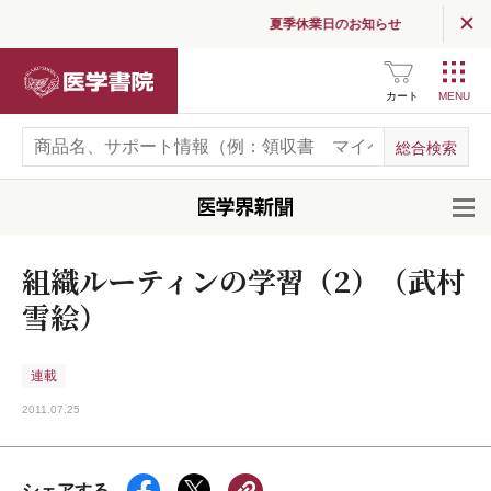
夏季休業日のお知らせ
医学書院
カート
開
組織ルーティンの学習（2）（武村
雪絵）
連載
2011.07.25
シェアする