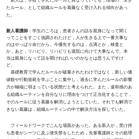
新人は，学校で学んだルールと異なっていても，現場の「生き
たルール」として組織ルールを葛藤なく受け入れる傾向があっ
た。
新人看護師
：学生のころは，患者さんの話を親身になって聞く
ってことをすごく強調されたけど，人が生きる上で一番大事な
のはやっぱり命だから。今優先するのは，点滴とか，検査と
か，あと，リハビリ。リハビリも退院に向けて大事なんで。本
当は親身になって話を聞ければいいのかなとは思うんですけ
ど。
基礎教育で学んだルールが破棄されたわけではなく，新しい価
値観や行動規範を学ぶことに集中し，過去に学んだルールの影響
力が極端に弱まっている状態だと考えられた。また，違和感のあ
る組織ルーティンを自分なりに理由をつけて正当化することで，
そのルールに従う葛藤を解消しようとしていた。それでも解消で
きない葛藤は，組織ルーティンの中で解決方法を探していた。
フィールドワークでこんな場面があった。ある新人が，受け持
ち患者がシーツに及ぶ便失禁をしたため，先輩看護師とその処理