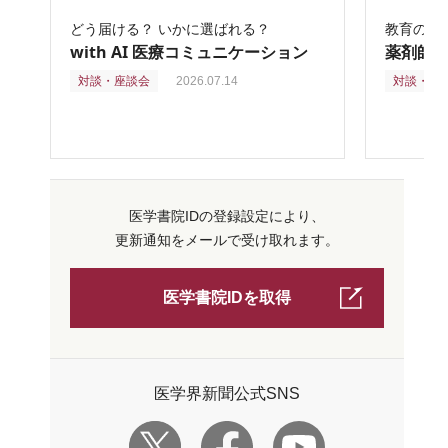
どう届ける？ いかに選ばれる？
教育の再
with AI 医療コミュニケーション
薬剤師
対談・座談会
2026.07.14
対談・座
医学書院IDの登録設定により、
更新通知をメールで受け取れます。
医学書院IDを取得
医学界新聞公式SNS