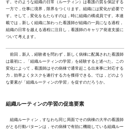
す。そのような組織の日常（ルーティン）は看護の質を保証する
一方で，仕事に境界，限界をつくります。組織には変化が必要で
す。そして，変化をもたらすのは，時に組織の構成員です。本連
載では，新しく組織に加わった看護師が組織の一員になる過程，
組織の日常を越える過程に注目し，看護師のキャリア発達支援に
ついて考えます。
前回，新人，経験者を問わず，新しく病棟に配属された看護師
は最初に，「組織ルーティンの学習」を経験すると述べた。この
変化によって，看護師はその病棟で通常起こる出来事に対応する
力，効率よくタスクを遂行する力を獲得できる。では，どのよう
な要素が「組織ルーティンの学習」を促すのだろうか。
組織ルーティンの学習の促進要素
組織ルーティン，すなわち同じ局面でその病棟の大半の看護師
がとる行動パターンは，その病棟で有効に機能している組織ルー