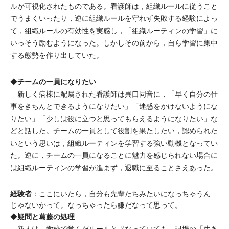
ルが可視化されたものである。看護師は，組織ルールに従うこと
でうまくいったり，逆に組織ルールを守れず失敗する経験によっ
て，組織ルールの有効性を実感し，「組織ルーティンの学習」に
いっそう励むようになった。しかしその前から，自ら学習に集中
する態勢を作り出していた。
チームの一員になりたい
◆
新しく病棟に配属された看護師は異口同音に，「早く自分の仕
事をきちんとできるようになりたい」「迷惑をかけないようにな
りたい」「少しは役に立つと思ってもらえるようになりたい」な
どと話した。チームの一員として役割を果たしたい，認められた
いという思いは，組織ルーティンを学習する強い動機となってい
た。逆に，チームの一員になることに魅力を感じられない場合に
は組織ルーティンの学習が進まず，退職に至ることさえあった。
経験者
：ここにいたら，自分も先輩たちみたいになっちゃうん
じゃないかって。なっちゃったら嫌だなって思って。
疑問と葛藤の処理
◆