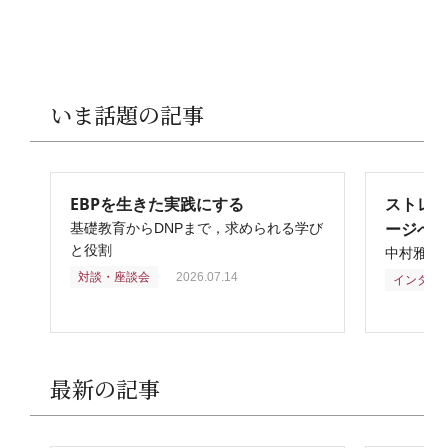
いま話題の記事
EBPを生きた実践にする
ストレ
ージへ
基礎教育からDNPまで，求められる学び
と役割
中村雅俊
対談・座談会
2026.07.14
インタビ
最新の記事