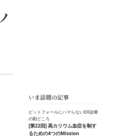
ノ
いま話題の記事
ピットフォールにハマらないER診療
の勘どころ
[第22回] 高カリウム血症を制す
るための4つのMission