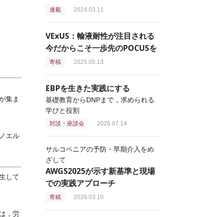
連載
2024.03.11
VExUS：輸液耐性が注目される
今だからこそ一歩先のPOCUSを
寄稿
2025.05.13
EBPを生きた実践にする
が集ま
基礎教育からDNPまで，求められる
学びと役割
対談・座談会
2026.07.14
ノエル
サルコペニアの予防・早期介入をめ
ざして
AWGS2025が示す新基準と現場
生して
での実践アプローチ
寄稿
2026.03.10
は，労