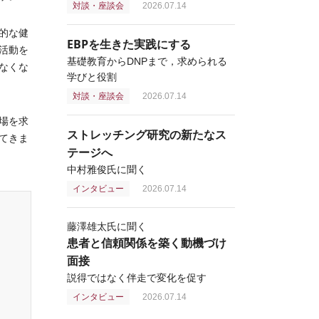
対談・座談会
2026.07.14
的な健
EBPを生きた実践にする
活動を
基礎教育からDNPまで，求められる
なくな
学びと役割
対談・座談会
2026.07.14
場を求
ストレッチング研究の新たなス
てきま
テージへ
中村雅俊氏に聞く
インタビュー
2026.07.14
藤澤雄太氏に聞く
患者と信頼関係を築く動機づけ
面接
説得ではなく伴走で変化を促す
インタビュー
2026.07.14