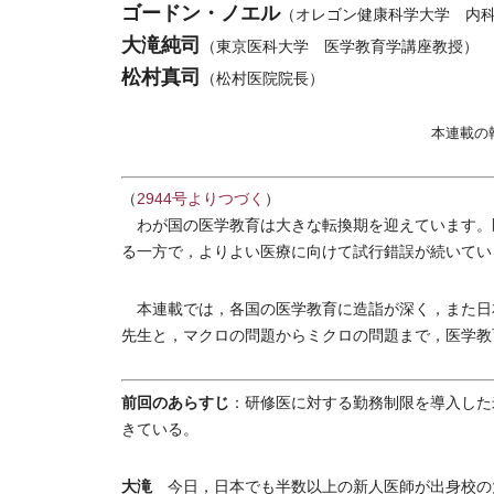
ゴードン・ノエル
（オレゴン健康科学大学 内
大滝純司
（東京医科大学 医学教育学講座教授）
松村真司
（松村医院院長）
本連載の
（
2944号よりつづく
）
わが国の医学教育は大きな転換期を迎えています。
る一方で，よりよい医療に向けて試行錯誤が続いてい
本連載では，各国の医学教育に造詣が深く，また日
先生と，マクロの問題からミクロの問題まで，医学教
前回のあらすじ
：研修医に対する勤務制限を導入した
きている。
大滝
今日，日本でも半数以上の新人医師が出身校の