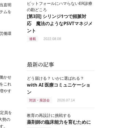
ピットフォールにハマらないER診療
当直明
の勘どころ
テムを
[第3回] シリンジ1つで頻脈対
応 魔法のようなPSVTマネジメ
ント
労働環
連載
2022.08.08
最新の記事
働かせ
どう届ける？ いかに選ばれる？
をこれ
with AI 医療コミュニケーショ
増やす
ン
対談・座談会
2026.07.14
定員を
教育の再設計に挑戦する
大勢の
薬剤師の臨床能力を育むために
す。