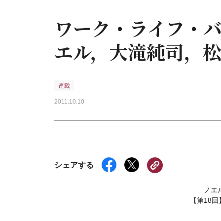
ワーク・ライフ・バ
エル，大滝純司，
連載
2011.10.10
シェアする
ノエ
【第18