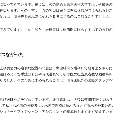
になってきています。例えば，私の勤める東京医科大学では，研修医の
異なります。その一方，当直の翌日は完全に有給休暇が与えられるシス
なれば，研修先を選ぶ際にそれを参考にするのは自然なことでしょう。
てきています。しかし私たち医療者は，研修医に限らずすべての医師の
につながった
上や労働力の適切な配置の問題は，労働時間を増やして研修医をさらに
避けるような手法はもはや時代遅れで，研修医の担当患者数や勤務時間
りません。そのために求められることは，研修医以外の医療スタッフを
び医師不足を宣言しています。連邦政府は，今後10年間で医学部入学
す。そして私たち米国の医療者は，米国で医療に携わろうとする米国外出身の
ショナーやフィジシャン・アシスタントの養成数もますます増えていま