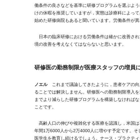
働条件の良さなどを基準に研修プログラムを選ぶよう
けの休暇を推奨していますが，実態は診療科によって
始めた研修病院もあると聞いています。労働条件が異
日本の臨床研修における労働条件は確かに改善され
境の改善を考えなくてはならないと思います。
研修医の勤務制限が医療スタッフの増員
ノエル
これまで議論してきたように，患者ケアの向
ることでは解決しません。研修医への勤務制限導入を
までより減らした研修プログラムを構築しなければな
ことです。
高齢人口の伸びや複雑化する医療を認識し，米国は再
年間1万6000人から2万4000人に増やす予定で
医学生を教育し続けるでしょう。ナース・プラクティ