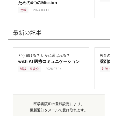
ための4つのMission
連載
2024.03.11
最新の記事
どう届ける？ いかに選ばれる？
教育の再
with AI 医療コミュニケーション
薬剤師
対談・座談会
2026.07.14
対談・座
医学書院IDの登録設定により、
更新通知をメールで受け取れます。