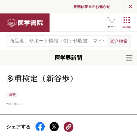
夏季休業日のお知らせ
医学書院
カート
開
多重検定（新谷歩）
連載
2011.08.22
シェアする