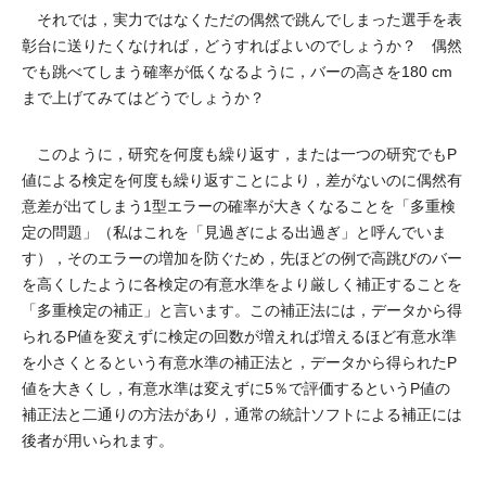
それでは，実力ではなくただの偶然で跳んでしまった選手を表
彰台に送りたくなければ，どうすればよいのでしょうか？ 偶然
でも跳べてしまう確率が低くなるように，バーの高さを180 cm
まで上げてみてはどうでしょうか？
このように，研究を何度も繰り返す，または一つの研究でもP
値による検定を何度も繰り返すことにより，差がないのに偶然有
意差が出てしまう1型エラーの確率が大きくなることを「多重検
定の問題」（私はこれを「見過ぎによる出過ぎ」と呼んでいま
す），そのエラーの増加を防ぐため，先ほどの例で高跳びのバー
を高くしたように各検定の有意水準をより厳しく補正することを
「多重検定の補正」と言います。この補正法には，データから得
られるP値を変えずに検定の回数が増えれば増えるほど有意水準
を小さくとるという有意水準の補正法と，データから得られたP
値を大きくし，有意水準は変えずに5％で評価するというP値の
補正法と二通りの方法があり，通常の統計ソフトによる補正には
後者が用いられます。