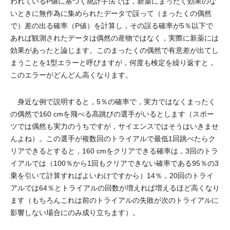
われているP値に基づく統計手法では，新薬にまったく効果のな
いときに無作為に集められたデータで誤って（まったくの偶然
で）差の出る確率（P値）を計算し，その誤る確率が5％以下で
あれば観測されたデータは偶然の産物ではなく，実際に新薬には
効果があったと論じます。このまったくの偶然で有意差が出てし
まうことを1型エラーと呼びますが，何度も検定を繰り返すと，
このエラーがどんどん高くなります。
身近な例で説明すると，5％の確率で，実力ではなくまったく
の偶然で160 cmを飛べる高跳びの選手がいるとします（スポー
ツでは偶然も実力のうちですが，サイエンスではそうはいきませ
んよね）。この選手が複数回のトライアルで最低1回跳べたらク
リアできるとすると，160 cmをクリアできる確率は，3回のトラ
イアルでは（100％から1回もクリアできない確率である95％の3
乗を引いて計算すればよいわけですから）14％，20回のトライ
アルでは64％とトライアルの回数が増えれば増えるほど高くなり
ます（もちろんこれは前のトライアルの失敗が次のトライアルに
影響しない場合にのみ成り立ちます）。