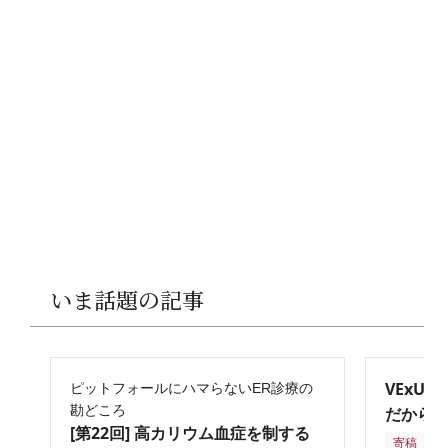
いま話題の記事
VExU
ピットフォールにハマらないER診療の
勘どころ
だからこ
[第22回] 高カリウム血症を制する
寄稿
2