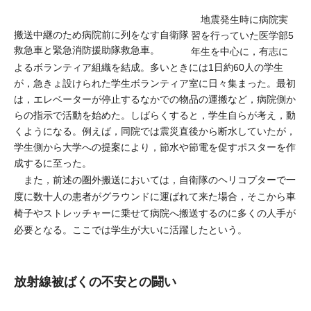
地震発生時に病院実
搬送中継のため病院前に列をなす自衛隊
習を行っていた医学部5
救急車と緊急消防援助隊救急車。
年生を中心に，有志に
よるボランティア組織を結成。多いときには1日約60人の学生
が，急きょ設けられた学生ボランティア室に日々集まった。最初
は，エレベーターが停止するなかでの物品の運搬など，病院側か
らの指示で活動を始めた。しばらくすると，学生自らが考え，動
くようになる。例えば，同院では震災直後から断水していたが，
学生側から大学への提案により，節水や節電を促すポスターを作
成するに至った。
また，前述の圏外搬送においては，自衛隊のヘリコプターで一
度に数十人の患者がグラウンドに運ばれて来た場合，そこから車
椅子やストレッチャーに乗せて病院へ搬送するのに多くの人手が
必要となる。ここでは学生が大いに活躍したという。
放射線被ばくの不安との闘い