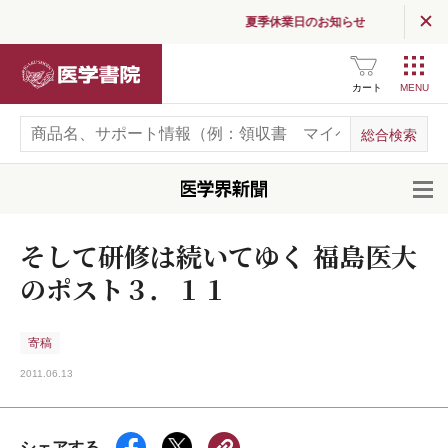
夏季休業日のお知らせ
医学書院
カート
開
そして研修は続いてゆく 福島医大
のポスト３．１１
寄稿
2011.06.13
シェアする