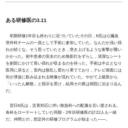
ある研修医の3.11
初期研修1年目も終わりに近づいていたその日，K氏は心臓血
管外科チームの一員として手術に参加していた。なんだか浅い揺
れが続くな。そう思っていたとき，突き上げるような衝撃が襲い
かかった。術中患者の安全のため無影灯をずらし，清潔なシート
を創部にかけて長い揺れが収まるのを待った。手術は中止となり
医局に戻ると，室内は散乱し変わり果てており，テレビ画面には
街が津波に飲み込まれる映像が流れていた。やがて上級医から
「いったん解散」と指示を受け，結局その夜は病院に泊まり込ん
だ。
翌日K氏は，災害対応に伴い救急科への配属を言い渡される。
各科をローテートしていた同期・2年目研修医の計22人も一緒
だ。仲間との，想定外の研修プログラムが始まった――。