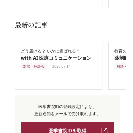
最新の記事
どう届ける？ いかに選ばれる？
教育の再
with AI 医療コミュニケーション
薬剤師
対談・座談会
2026.07.14
対談・座
医学書院IDの登録設定により、
更新通知をメールで受け取れます。
医学書院IDを取得