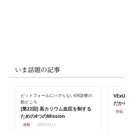
いま話題の記事
VExU
ピットフォールにハマらないER診療の
勘どころ
だからこ
[第22回] 高カリウム血症を制する
寄稿
2
ための4つのMission
連載
2024.03.11