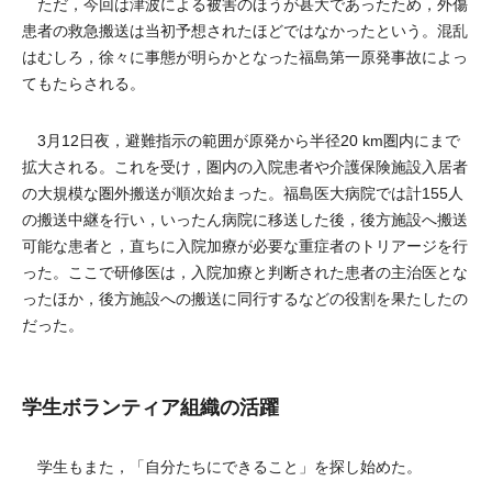
ただ，今回は津波による被害のほうが甚大であったため，外傷
患者の救急搬送は当初予想されたほどではなかったという。混乱
はむしろ，徐々に事態が明らかとなった福島第一原発事故によっ
てもたらされる。
3月12日夜，避難指示の範囲が原発から半径20 km圏内にまで
拡大される。これを受け，圏内の入院患者や介護保険施設入居者
の大規模な圏外搬送が順次始まった。福島医大病院では計155人
の搬送中継を行い，いったん病院に移送した後，後方施設へ搬送
可能な患者と，直ちに入院加療が必要な重症者のトリアージを行
った。ここで研修医は，入院加療と判断された患者の主治医とな
ったほか，後方施設への搬送に同行するなどの役割を果たしたの
だった。
学生ボランティア組織の活躍
学生もまた，「自分たちにできること」を探し始めた。