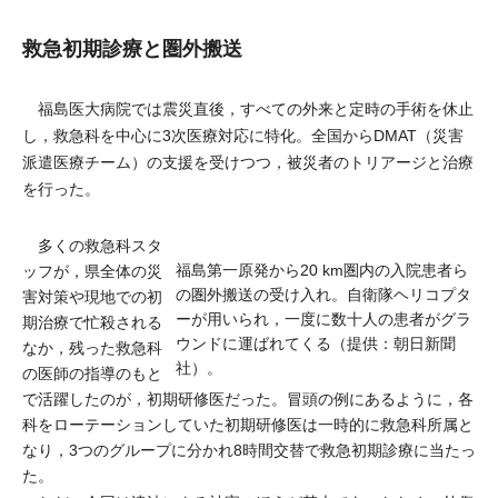
救急初期診療と圏外搬送
福島医大病院では震災直後，すべての外来と定時の手術を休止
し，救急科を中心に3次医療対応に特化。全国からDMAT（災害
派遣医療チーム）の支援を受けつつ，被災者のトリアージと治療
を行った。
多くの救急科スタ
福島第一原発から20 km圏内の入院患者ら
ッフが，県全体の災
の圏外搬送の受け入れ。自衛隊ヘリコプタ
害対策や現地での初
ーが用いられ，一度に数十人の患者がグラ
期治療で忙殺される
ウンドに運ばれてくる（提供：朝日新聞
なか，残った救急科
社）。
の医師の指導のもと
で活躍したのが，初期研修医だった。冒頭の例にあるように，各
科をローテーションしていた初期研修医は一時的に救急科所属と
なり，3つのグループに分かれ8時間交替で救急初期診療に当たっ
た。