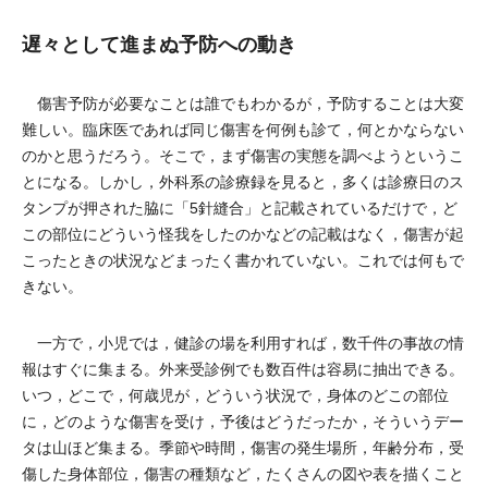
遅々として進まぬ予防への動き
傷害予防が必要なことは誰でもわかるが，予防することは大変
難しい。臨床医であれば同じ傷害を何例も診て，何とかならない
のかと思うだろう。そこで，まず傷害の実態を調べようというこ
とになる。しかし，外科系の診療録を見ると，多くは診療日のス
タンプが押された脇に「5針縫合」と記載されているだけで，ど
この部位にどういう怪我をしたのかなどの記載はなく，傷害が起
こったときの状況などまったく書かれていない。これでは何もで
きない。
一方で，小児では，健診の場を利用すれば，数千件の事故の情
報はすぐに集まる。外来受診例でも数百件は容易に抽出できる。
いつ，どこで，何歳児が，どういう状況で，身体のどこの部位
に，どのような傷害を受け，予後はどうだったか，そういうデー
タは山ほど集まる。季節や時間，傷害の発生場所，年齢分布，受
傷した身体部位，傷害の種類など，たくさんの図や表を描くこと