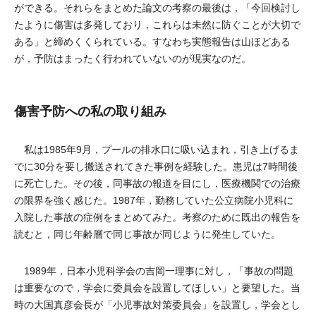
ができる。それらをまとめた論文の考察の最後は，「今回検討し
たように傷害は多発しており，これらは未然に防ぐことが大切で
ある」と締めくくられている。すなわち実態報告は山ほどある
が，予防はまったく行われていないのが現実なのだ。
傷害予防への私の取り組み
私は1985年9月，プールの排水口に吸い込まれ，引き上げるま
でに30分を要し搬送されてきた事例を経験した。患児は7時間後
に死亡した。その後，同事故の報道を目にし，医療機関での治療
の限界を強く感じた。1987年，勤務していた公立病院小児科に
入院した事故の症例をまとめてみた。考察のために既出の報告を
読むと，同じ年齢層で同じ事故が同じように発生していた。
1989年，日本小児科学会の吉岡一理事に対し，「事故の問題
は重要なので，学会に委員会を設置してほしい」と要望した。当
時の大国真彦会長が「小児事故対策委員会」を設置し，学会とし