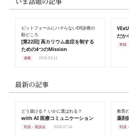
いま話題の記事
VExU
ピットフォールにハマらないER診療の
勘どころ
だからこ
[第22回] 高カリウム血症を制する
寄稿
2
ための4つのMission
連載
2024.03.11
最新の記事
どう届ける？ いかに選ばれる？
教育の再
with AI 医療コミュニケーション
薬剤師
対談・座談会
2026.07.14
対談・座