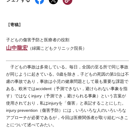
寄稿
【
】
子どもの傷害予防と医療者の役割
山中龍宏
（緑園こどもクリニック院長）
子どもの事故は多発している。毎日，全国の至る所で同じ事故
が同じように起きている。0歳を除き，子どもの死因の第1位は不
慮の事故であり，事故は小児の健康問題として最も重要な課題で
ある。欧米ではaccident（予測できない，避けられない事象を指
す）ではなくinjury（予測でき，避けられる事象）という言葉が
使用されており，私はinjuryを「傷害」と表記することにした。
injury prevention（傷害予防）には，いろいろな人のいろいろな
アプローチが必要であるが，今回は医療関係者が取り組むべきこ
とについて述べてみたい。