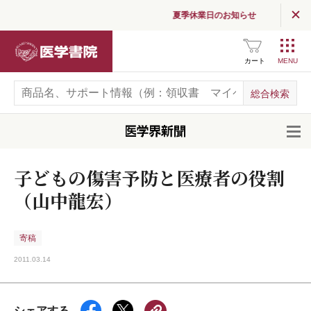
夏季休業日のお知らせ
医学書院
カート
開
子どもの傷害予防と医療者の役割
（山中龍宏）
寄稿
2011.03.14
シェアする