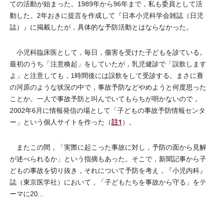
ての活動が始まった。1989年から96年まで，私も委員として活
動した。2年おきに提言を作成して『日本小児科学会雑誌（日児
誌）』に掲載したが，具体的な予防活動とはならなかった。
小児科臨床医として，毎日，傷害を受けた子どもを診ている。
最初のうち「注意喚起」をしていたが，乳児健診で「誤飲します
よ」と注意しても，1時間後には誤飲をして受診する。まさに賽
の河原のような状況の中で，事故予防などやめようと何度思った
ことか。一人で事故予防と叫んでいてもらちが明かないので，
2002年6月に情報発信の場として「子どもの事故予防情報センタ
註1
ー」という個人サイトを作った（
）。
またこの間，「実際に起こった事故に対し，予防の面から見解
が述べられるか」という指摘もあった。そこで，新聞記事から子
どもの事故を切り抜き，それについて予防を考え，『小児内科』
誌（東京医学社）において，「子どもたちを事故から守る」をテ
ーマに20...