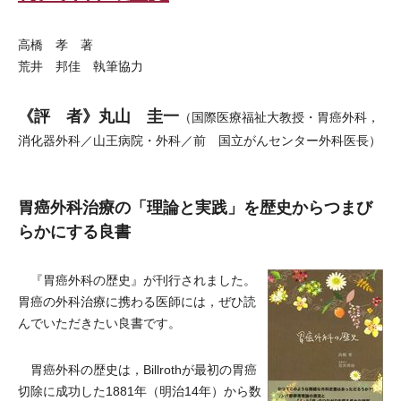
高橋 孝 著
荒井 邦佳 執筆協力
《評 者》丸山 圭一
（国際医療福祉大教授・胃癌外科，
消化器外科／山王病院・外科／前 国立がんセンター外科医長）
胃癌外科治療の「理論と実践」を歴史からつまび
らかにする良書
『胃癌外科の歴史』が刊行されました。
胃癌の外科治療に携わる医師には，ぜひ読
んでいただきたい良書です。
胃癌外科の歴史は，Billrothが最初の胃癌
切除に成功した1881年（明治14年）から数