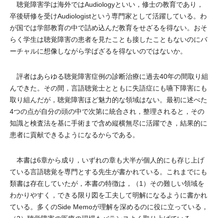
聴覚障害学は海外ではAudiologyといい，修士の教育であり，
卒後研修を受けAudiologistという専門家として活躍している。わ
が国では学部教育の中で詰め込んだ教育をせざるを得ない。おそ
らく学生は聴覚障害の患者を見たことも接したこともないのにバ
ーチャルに想像しながら学ばざるを得ないのではないか。
評者はあらゆる聴覚障害症例の診断治療に過去40年の間取り組
んできた。その間，言語聴覚士とともに失語症にも嚥下障害にも
取り組んだが，聴覚障害ほど魅力的な領域はない。最初に述べた
4つの点が自分の頭の中で次第に統合され，整理されると，その
知識と検査法を基に手術まで含め縦横無尽に活躍でき，結果的に
患者に貢献できるようになるからである。
本書は6章から成り，いずれの章も大半が個人的にも存じ上げ
ている言語聴覚を専門とする先生が書かれている。これまでにも
類書は存在していたが，本書の特徴は，（1）その難しい領域を
わかりやすく，できる限り図を工夫して明解になるように書かれ
ている。多くのSide Memoが理解を深めるのに役に立っている，