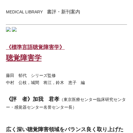
書評・新刊案内
MEDICAL LIBRARY
《標準言語聴覚障害学》
聴覚障害学
藤田 郁代 シリーズ監修
中村 公枝，城間 将江，鈴木 恵子 編
《評 者》加我 君孝
（東京医療センター臨床研究センタ
ー・感覚器センター名誉センター長）
広く深い聴覚障害領域をバランス良く取り上げた