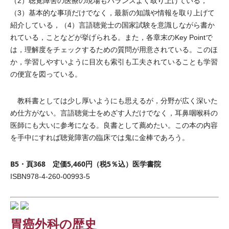
（2）聴覚障害の医療の現場もバランスよく取り上げている，
（3）基本的な事項だけでなく，最新の知識や情報を取り上げて
紹介している，（4）言語聴覚士の国家試験を意識しながら書か
れている，ことなどが挙げられる。また，各章末のKey Pointで
は，理解度をチェックするための質問が用意されている。このほ
か，学習しやすいように目次も索引も工夫されていることも学習
の便宜を図っている。
教科書としては少し厚いようにも思えるが，分野が広く深いた
め仕方がない。言語聴覚士をめざす人だけでなく，耳鼻咽喉科の
医師にも大いに参考になる。良書として薦めたい。この本の内容
を手中にすれば聴覚障害の臨床では鬼に金棒であろう。
B5・頁368 定価5,460円（税5％込）医学書院
ISBN978-4-260-00993-5
胃癌外科の歴史