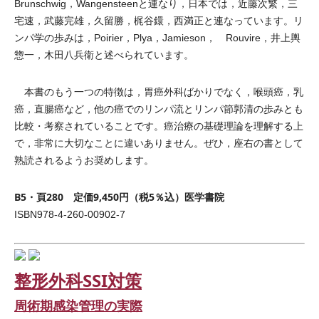
Brunschwig，Wangensteenと連なり，日本では，近藤次繁，三
宅速，武藤完雄，久留勝，梶谷鐶，西満正と連なっています。リ
ンパ学の歩みは，Poirier，P
lya，Jamieson， Rouvi
re，井上輿
惣一，木田八兵衛と述べられています。
本書のもう一つの特徴は，胃癌外科ばかりでなく，喉頭癌，乳
癌，直腸癌など，他の癌でのリンパ流とリンパ節郭清の歩みとも
比較・考察されていることです。癌治療の基礎理論を理解する上
で，非常に大切なことに違いありません。ぜひ，座右の書として
熟読されるようお奨めします。
B5・頁280 定価9,450円（税5％込）医学書院
ISBN978-4-260-00902-7
整形外科SSI対策
周術期感染管理の実際