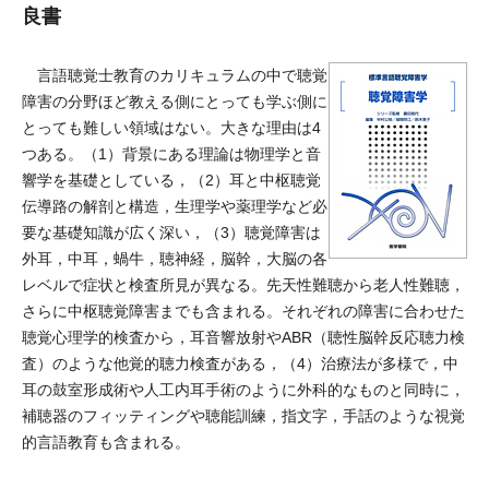
良書
言語聴覚士教育のカリキュラムの中で聴覚
障害の分野ほど教える側にとっても学ぶ側に
とっても難しい領域はない。大きな理由は4
つある。（1）背景にある理論は物理学と音
響学を基礎としている，（2）耳と中枢聴覚
伝導路の解剖と構造，生理学や薬理学など必
要な基礎知識が広く深い，（3）聴覚障害は
外耳，中耳，蝸牛，聴神経，脳幹，大脳の各
レベルで症状と検査所見が異なる。先天性難聴から老人性難聴，
さらに中枢聴覚障害までも含まれる。それぞれの障害に合わせた
聴覚心理学的検査から，耳音響放射やABR（聴性脳幹反応聴力検
査）のような他覚的聴力検査がある，（4）治療法が多様で，中
耳の鼓室形成術や人工内耳手術のように外科的なものと同時に，
補聴器のフィッティングや聴能訓練，指文字，手話のような視覚
的言語教育も含まれる。