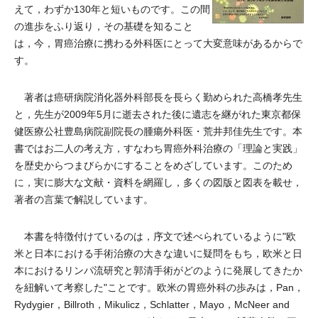
えて，わずか130年と短いものです。この間
の進歩をふり返り，その基礎を知ること
は，今，胃癌治療に携わる外科医にとって大変意味があるからで
す。
著者は癌研病院消化器外科部長を長らく勤められた高橋孝先生
と，先生が2009年5月に逝去された後に遺志を継がれた東京都保
健医療公社豊島病院副院長の腫瘍外科医・荒井
邦
佳先生です。本
書ではお二人の考え方，すなわち胃癌外科治療の「理論と実践」
を歴史からつまびらかにすることをめざしています。このため
に，実に膨大な文献・資料を網羅し，多くの図版と図表を載せ，
著者の言葉で解説しています。
本書を特徴付けているのは，序文で述べられているように"欧
米と日本における手術治療の大きな違いに疑問をもち，欧米と日
本におけるリンパ流研究と郭清手術がどのように発展してきたか
を紐解いて考察した"ことです。欧米の胃癌外科の歩みは，P
an，
Rydygier，Billroth，Mikulicz，Schlatter，Mayo，McNeer and