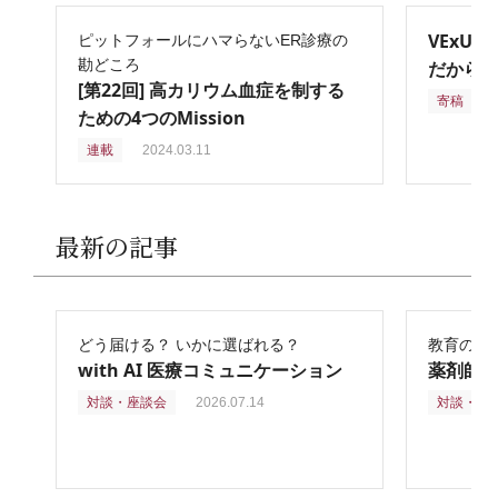
VExU
ピットフォールにハマらないER診療の
勘どころ
だからこ
[第22回] 高カリウム血症を制する
寄稿
2
ための4つのMission
連載
2024.03.11
最新の記事
どう届ける？ いかに選ばれる？
教育の再
with AI 医療コミュニケーション
薬剤師
対談・座談会
2026.07.14
対談・座