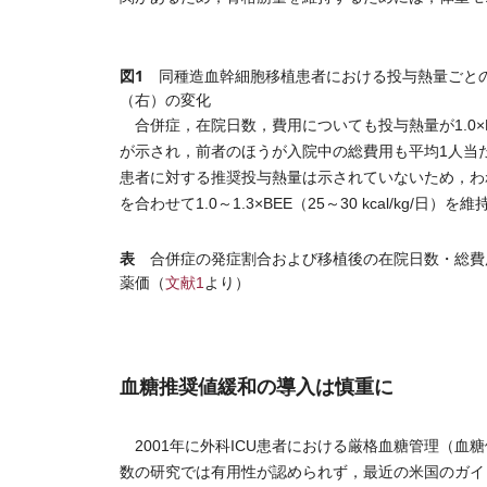
図1
同種造血幹細胞移植患者における投与熱量ごと
（右）の変化
合併症，在院日数，費用についても投与熱量が1.0×B
が示され，前者のほうが入院中の総費用も平均1人当た
患者に対する推奨投与熱量は示されていないため，わ
を合わせて1.0～1.3×BEE（25～30 kcal/kg/
表
合併症の発症割合および移植後の在院日数・総費
薬価（
文献1
より）
血糖推奨値緩和の導入は慎重に
2001年に外科ICU患者における厳格血糖管理（血糖値
数の研究では有用性が認められず，最近の米国のガイドラ