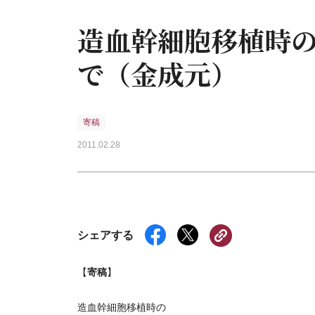
造血幹細胞移植時
で（金成元）
寄稿
2011.02.28
シェアする
寄稿
【
】
造血幹細胞移植時の