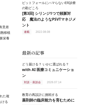
ピットフォールにハマらないER診療
の勘どころ
[第3回] シリンジ1つで頻脈対
応 魔法のようなPSVTマネジメ
ント
有意差
連載
2022.08.08
細胞移植
脈栄養
最新の記事
どう届ける？ いかに選ばれる？
with AI 医療コミュニケーショ
ン
対談・座談会
2026.07.14
教育の再設計に挑戦する
された複
薬剤師の臨床能力を育むために
おける