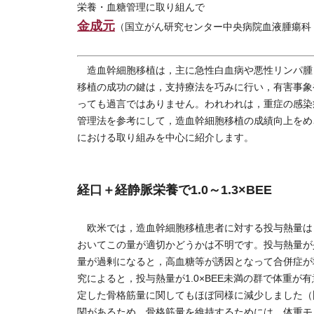
栄養・血糖管理に取り組んで
金成元
（国立がん研究センター中央病院血液腫瘍科
造血幹細胞移植は，主に急性白血病や悪性リンパ腫
移植の成功の鍵は，支持療法を巧みに行い，有害事象
っても過言ではありません。われわれは，重症の感染
管理法を参考にして，造血幹細胞移植の成績向上をめ
における取り組みを中心に紹介します。
経口＋経静脈栄養で1.0～1.3×BEE
欧米では，造血幹細胞移植患者に対する投与熱量は，「
おいてこの量が適切かどうかは不明です。投与熱量が
量が過剰になると，高血糖等が誘因となって合併症が
究によると，投与熱量が1.0×BEE未満の群で体重
定した骨格筋量に関してもほぼ同様に減少しました（
関があるため，骨格筋量を維持するためには，体重モ