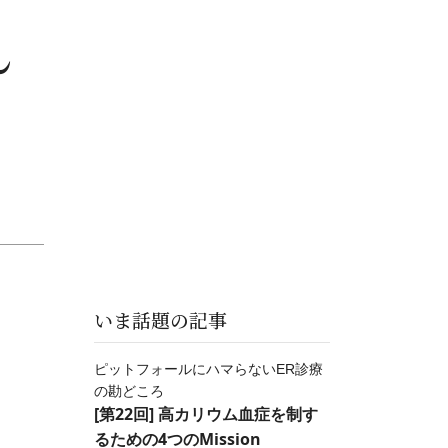
ん
いま話題の記事
ピットフォールにハマらないER診療
の勘どころ
[第22回] 高カリウム血症を制す
るための4つのMission