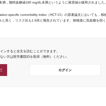
L未満，随時血糖値180 mg/dL未満というように推奨値が緩和されました
tation-specific comorbidity index（HCT-CI）の原著論文においても，
％と高く，リスク比も1.6倍と報告されています。移植後に高血糖を招
インすると全文を読むことができます。
でない方は医学書院IDを取得（無料）ください。
ログイン