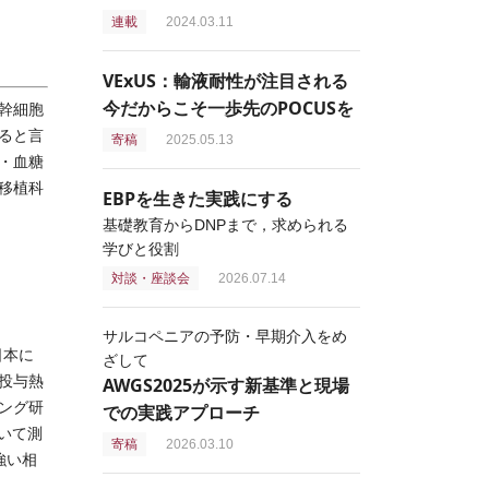
連載
2024.03.11
VExUS：輸液耐性が注目される
今だからこそ一歩先のPOCUSを
幹細胞
ると言
寄稿
2025.05.13
・血糖
移植科
EBPを生きた実践にする
基礎教育からDNPまで，求められる
学びと役割
対談・座談会
2026.07.14
サルコペニアの予防・早期介入をめ
日本に
ざして
投与熱
AWGS2025が示す新基準と現場
ング研
での実践アプローチ
いて測
寄稿
2026.03.10
は強い相