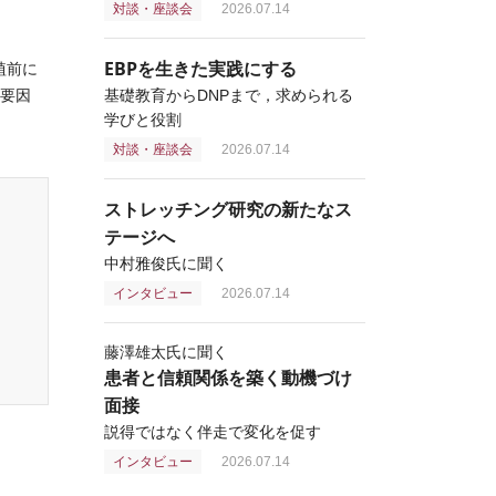
対談・座談会
2026.07.14
。
EBPを生きた実践にする
移植前に
く要因
基礎教育からDNPまで，求められる
学びと役割
対談・座談会
2026.07.14
ストレッチング研究の新たなス
テージへ
中村雅俊氏に聞く
インタビュー
2026.07.14
藤澤雄太氏に聞く
患者と信頼関係を築く動機づけ
面接
説得ではなく伴走で変化を促す
インタビュー
2026.07.14