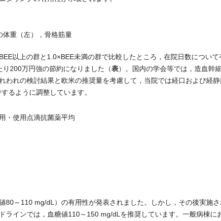
の体重（左），骨格筋量
EE以上の群と1.0×BEE未満の群で比較したところ，在院日数について
表
り200万円強の節約になりました（
）。国内の学会等では，造血幹
れわれの検討結果と欧米の推奨量を考慮して，当院では経口および経静
日）を維持するように調整しています。
用・使用点滴抗菌薬平均
80～110 mg/dL）の有用性が発表されました。しかし，その後実施
インでは，血糖値110～150 mg/dLを推奨しています。一般病棟に