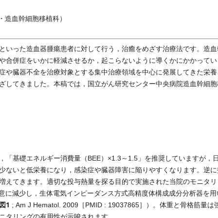
・造血幹細胞移植科）
といった造血器腫瘍患者に対して行う，治癒をめざす治療法です。造血
や合併症をいかに軽減させるか，起こらないように導くかにかかってい
症や臓器不全を治療対象とする集中治療領域を中心に発展してきた栄養
ざしてきました。本稿では，国立がん研究センター中央病院造血幹細胞
基礎エネルギー消費量（BEE）×1.3～1.5」を推奨していますが，
少ないと低栄養になり，感染症や臓器障害に陥りやすくなります。逆に
増えてきます。適切な投与熱量を探る目的で実施された当院のモニタリ
が有意に減少し，生体電気インピーダンス方式高精度体構成成分分析器を用
図1
; Am J Hematol. 2009［PMID : 19037865］）。体重と骨格筋量
ニタリングの有用性が示唆されます。