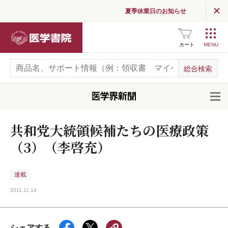
夏季休業日のお知らせ
医学書院
カート
開
共和党大統領候補たちの医療政策
（3）（李啓充）
連載
2011.11.14
シェアする