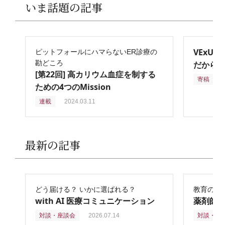
いま話題の記事
VExU
ピットフォールにハマらないER診療の
勘どころ
だからこ
[第22回] 高カリウム血症を制する
寄稿
2
ための4つのMission
連載
2024.03.11
最新の記事
どう届ける？ いかに選ばれる？
教育の再
with AI 医療コミュニケーション
薬剤師
対談・座談会
2026.07.14
対談・座