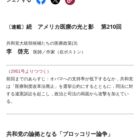
続 アメリカ医療の光と影 第210回
〔連載〕
共和党大統領候補たちの医療政策(3)
李 啓充
医師／作家（在ボストン）
（
2951号よりつづく
）
前回までのあらすじ：オバマへの支持率が低下するなか，共和党
は「医療制度改革法廃止」を選挙公約にするとともに，同法に対
する違憲訴訟を起こし，政治と司法の両面から攻撃を加えてい
る。
共和党の論拠となる「ブロッコリー論争」