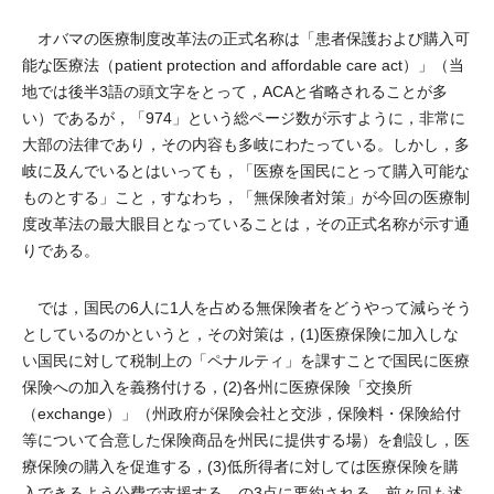
オバマの医療制度改革法の正式名称は「患者保護および購入可
能な医療法（patient protection and affordable care act）」（当
地では後半3語の頭文字をとって，ACAと省略されることが多
い）であるが，「974」という総ページ数が示すように，非常に
大部の法律であり，その内容も多岐にわたっている。しかし，多
岐に及んでいるとはいっても，「医療を国民にとって購入可能な
ものとする」こと，すなわち，「無保険者対策」が今回の医療制
度改革法の最大眼目となっていることは，その正式名称が示す通
りである。
では，国民の6人に1人を占める無保険者をどうやって減らそう
としているのかというと，その対策は，(1)医療保険に加入しな
い国民に対して税制上の「ペナルティ」を課すことで国民に医療
保険への加入を義務付ける，(2)各州に医療保険「交換所
（exchange）」（州政府が保険会社と交渉，保険料・保険給付
等について合意した保険商品を州民に提供する場）を創設し，医
療保険の購入を促進する，(3)低所得者に対しては医療保険を購
入できるよう公費で支援する，の3点に要約される。前々回も述