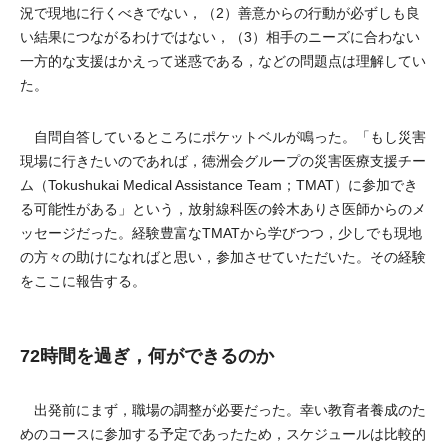
況で現地に行くべきでない，（2）善意からの行動が必ずしも良
い結果につながるわけではない，（3）相手のニーズに合わない
一方的な支援はかえって迷惑である，などの問題点は理解してい
た。
自問自答しているところにポケットベルが鳴った。「もし災害
現場に行きたいのであれば，徳洲会グループの災害医療支援チー
ム（Tokushukai Medical Assistance Team；TMAT）に参加でき
る可能性がある」という，放射線科医の鈴木ありさ医師からのメ
ッセージだった。経験豊富なTMATから学びつつ，少しでも現地
の方々の助けになればと思い，参加させていただいた。その経験
をここに報告する。
72時間を過ぎ，何ができるのか
出発前にまず，職場の調整が必要だった。幸い教育者養成のた
めのコースに参加する予定であったため，スケジュールは比較的