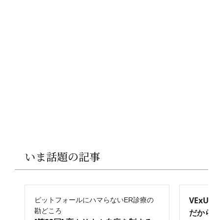
いま話題の記事
VExU
ピットフォールにハマらないER診療の
勘どころ
だからこ