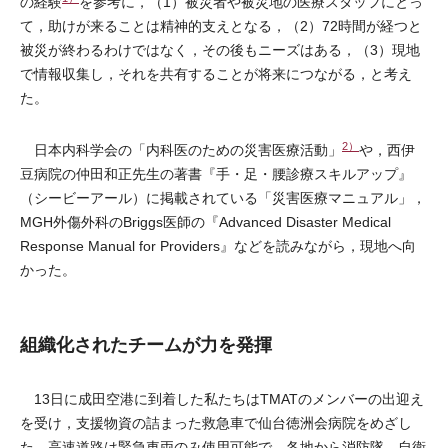
の経験
を参考に，（1）被災者や被災地の医療スタッフにとっ
て，助けが来ることは精神的支えとなる，（2）72時間が経つと
被災が終わるわけではなく，その後もニーズはある，（3）現地
で情報収集し，それを共有することが将来につながる，と考え
た。
2）
日本内科学会の「内科医のための災害医療活動」
や，西伊
豆病院の仲田和正先生の著書『手・足・腰診療スキルアップ』
（シービーアール）に掲載されている「災害医療マニュアル」，
MGH外傷外科のBriggs医師の『Advanced Disaster Medical
Response Manual for Providers』などを読みながら，現地へ向
かった。
組織化されたチームが力を発揮
13日に成田空港に到着した私たちはTMATのメンバーの出迎え
を受け，支援物資の詰まった救急車で仙台徳洲会病院をめざし
た。高速道路は緊急車両のみ使用可能で，各地から消防隊，自衛