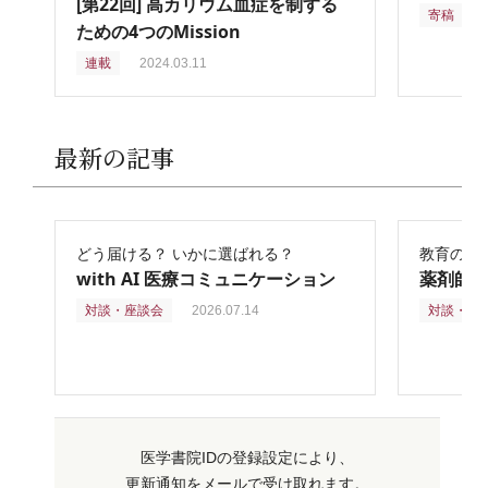
[第22回] 高カリウム血症を制する
寄稿
2
ための4つのMission
連載
2024.03.11
最新の記事
どう届ける？ いかに選ばれる？
教育の再
with AI 医療コミュニケーション
薬剤師
対談・座談会
2026.07.14
対談・座
医学書院IDの登録設定により、
更新通知をメールで受け取れます。