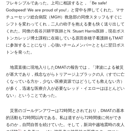
フレキシブルであった。上司に相談すると，「Be safe!
Godspeed! We are proud of you!」と背中を押してくれた。マサ
チューセッツ総合病院（MGH）救急部の同僚スタッフもすぐに
シフトを変わってくれ，二人の幼子を抱える妻も快く送り出して
くれた。同僚の長谷川耕平医師とN. Stuart Harris医師，現在ボス
トンカレッジ博士課程に在籍している原田奈穂子看護師もTMAT
に参加することになり，心強いチームメンバーとともに翌日ボス
トンを発った。
地震直後に現地入りしたDMATの報告では，「津波による被災
が甚大であり，残念ながらトリアージ上ブラックの人（すでに亡
くなっている方か，少ない医療資源ではどうしても救えない方）
が多く，迅速な医療介入が必要なレッド・イエローはほとんどい
ない」ということであった。
災害のゴールデンアワーは72時間とされており，DMATの基本
的活動も72時間以内である。私は道すがら72時間後に何ができ
るのか，自問自答を続けていた。そして，新潟中越地震時の友人
1）