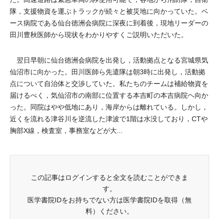
隊，支援物資を運ぶトラックが続々と被災地に向かっていた。ベ
ース病院である仙台徳洲会病院に深夜に到着後，現地リーダーの
田川豊秋医師から現状をわかりやすくご説明いただいた。
翌日早朝に仙台徳洲会病院を出発し，活動拠点となる宮城県気
仙沼市に向かった。田川医師ら先遣隊は朝3時に出発し，活動拠
点について自治体と交渉していた。私たちのチームは補給物資を
届けるべく，気仙沼市の南部に位置する本吉町の本吉病院ヘ向か
った。同院はやや低地にあり，海岸からは離れている。しかし，
近くを流れる津谷川を逆流した津波で1階は水没しており，CTや
胸部X線，検査室，事務室などが大...
この記事はログインすると全文を読むことができま
す。
医学書院IDをお持ちでない方は医学書院IDを取得（無
料）ください。