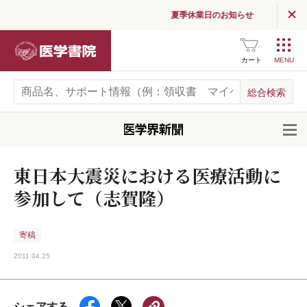
夏季休業日のお知らせ
医学書院
カート
開
東日本大震災における医療活動に
参加して（志賀隆）
寄稿
2011.04.25
シェアする