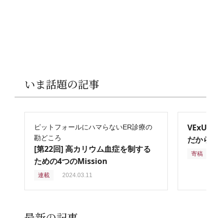
いま話題の記事
VExU
ピットフォールにハマらないER診療の
勘どころ
だからこ
[第22回] 高カリウム血症を制する
寄稿
2
ための4つのMission
連載
2024.03.11
最新の記事