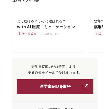
どう届ける？ いかに選ばれる？
教育の再
with AI 医療コミュニケーション
薬剤師
対談・座談会
2026.07.14
対談・座
医学書院IDの登録設定により、
更新通知をメールで受け取れます。
医学書院IDを取得