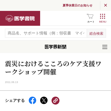
夏季休業日のお知らせ
医学書院
カート
開
震災におけるこころのケア支援ワ
ークショップ開催
2011.06.13
シェアする