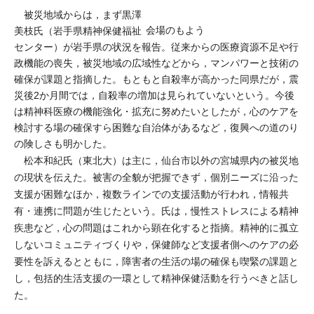
被災地域からは，まず黒澤
会場のもよう
美枝氏（岩手県精神保健福祉
センター）が岩手県の状況を報告。従来からの医療資源不足や行
政機能の喪失，被災地域の広域性などから，マンパワーと技術の
確保が課題と指摘した。もともと自殺率が高かった同県だが，震
災後2か月間では，自殺率の増加は見られていないという。今後
は精神科医療の機能強化・拡充に努めたいとしたが，心のケアを
検討する場の確保すら困難な自治体があるなど，復興への道のり
の険しさも明かした。
松本和紀氏（東北大）は主に，仙台市以外の宮城県内の被災地
の現状を伝えた。被害の全貌が把握できず，個別ニーズに沿った
支援が困難なほか，複数ラインでの支援活動が行われ，情報共
有・連携に問題が生じたという。氏は，慢性ストレスによる精神
疾患など，心の問題はこれから顕在化すると指摘。精神的に孤立
しないコミュニティづくりや，保健師など支援者側へのケアの必
要性を訴えるとともに，障害者の生活の場の確保も喫緊の課題と
し，包括的生活支援の一環として精神保健活動を行うべきと話し
た。