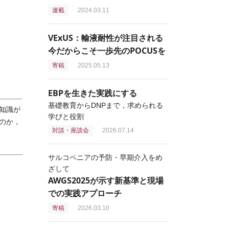
連載
2024.03.11
VExUS：輸液耐性が注目される
今だからこそ一歩先のPOCUSを
寄稿
2025.05.13
EBPを生きた実践にする
基礎教育からDNPまで，求められる
知識が
学びと役割
のか，
対談・座談会
2026.07.14
サルコペニアの予防・早期介入をめ
ざして
AWGS2025が示す新基準と現場
での実践アプローチ
寄稿
2026.03.10