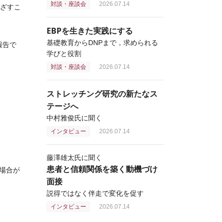
対談・座談会
2026.07.14
ざすこ
EBPを生きた実践にする
基礎教育からDNPまで，求められる
報告で
学びと役割
対談・座談会
2026.07.14
ストレッチング研究の新たなス
テージへ
中村雅俊氏に聞く
インタビュー
2026.07.14
藤澤雄太氏に聞く
患者と信頼関係を築く動機づけ
場合が
面接
説得ではなく伴走で変化を促す
インタビュー
2026.07.14