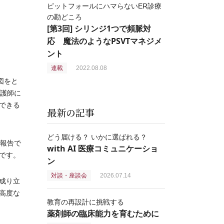
ピットフォールにハマらないER診療
の勘どころ
[第3回] シリンジ1つで頻脈対
応 魔法のようなPSVTマネジメ
ント
連載
2022.08.08
図をと
看護師に
できる
最新の記事
どう届ける？ いかに選ばれる？
報告で
with AI 医療コミュニケーショ
です。
ン
対談・座談会
2026.07.14
成り立
高度な
教育の再設計に挑戦する
薬剤師の臨床能力を育むために