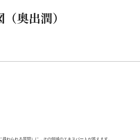
電図（奥出潤）
tions；頻繁に尋ねられる質問）に，その領域のエキスパートが答えます。