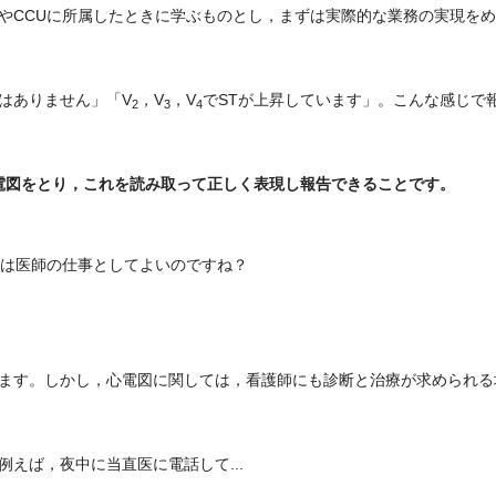
CCUに所属したときに学ぶものとし，まずは実際的な業務の実現をめ
はありません」「V
，V
，V
でSTが上昇しています」。こんな感じで
2
3
4
心電図をとり，これを読み取って正しく表現し報告できることです。
療は医師の仕事としてよいのですね？
ます。しかし，心電図に関しては，看護師にも診断と治療が求められる
えば，夜中に当直医に電話して...