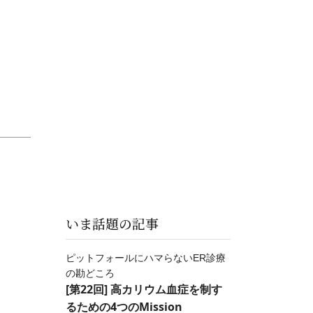
いま話題の記事
ピットフォールにハマらないER診療
の勘どころ
[第22回] 高カリウム血症を制す
るための4つのMission