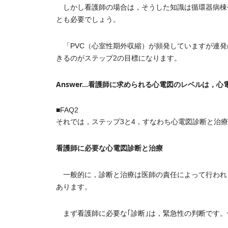
しかし看護師の場合は，そうした知識は循環器病棟や
とも必要でしょう。
「PVC（心室性期外収縮）が頻発していますが連発
きるのがステップ2の目標になります。
Answer…看護師に求められる心電図のレベルは，
■FAQ2
それでは，ステップ3と4，すなわち心電図診断と治
看護師に必要な心電図診断と治療
一般的に，診断と治療は医師の責任によって行われ
あります。
まず看護師に必要な｢診断｣は，緊急性の判断です。例