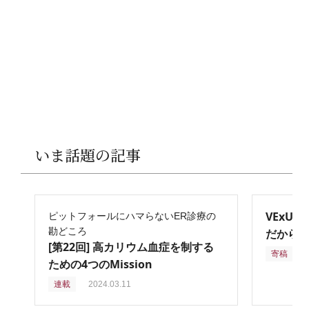
いま話題の記事
VExU
ピットフォールにハマらないER診療の
勘どころ
だからこ
[第22回] 高カリウム血症を制する
寄稿
2
ための4つのMission
連載
2024.03.11