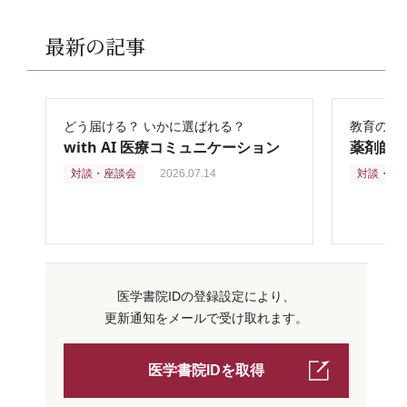
最新の記事
どう届ける？ いかに選ばれる？
教育の再
with AI 医療コミュニケーション
薬剤師
対談・座談会
2026.07.14
対談・座
医学書院IDの登録設定により、
更新通知をメールで受け取れます。
医学書院IDを取得