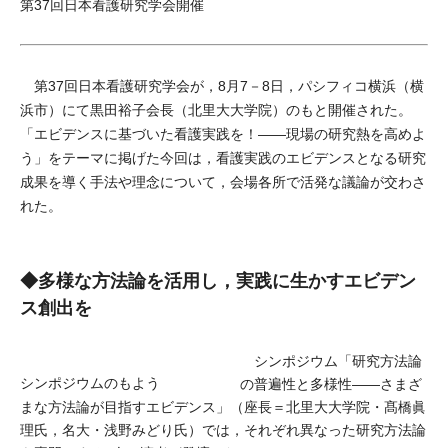
第37回日本看護研究学会開催
第37回日本看護研究学会が，8月7－8日，パシフィコ横浜（横
浜市）にて黒田裕子会長（北里大大学院）のもと開催された。
「エビデンスに基づいた看護実践を！――現場の研究熱を高めよ
う」をテーマに掲げた今回は，看護実践のエビデンスとなる研究
成果を導く手法や理念について，会場各所で活発な議論が交わさ
れた。
◆多様な方法論を活用し，実践に生かすエビデン
ス創出を
シンポジウム「研究方法論
シンポジウムのもよう
の普遍性と多様性――さまざ
まな方法論が目指すエビデンス」（座長＝北里大大学院・髙橋眞
理氏，名大・浅野みどり氏）では，それぞれ異なった研究方法論