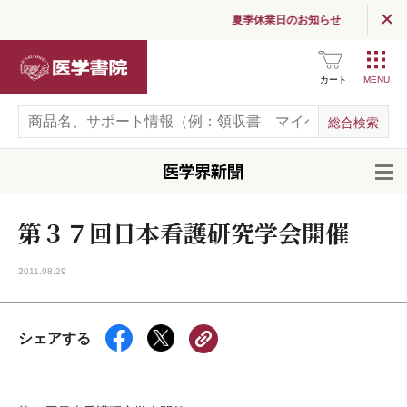
夏季休業日のお知らせ
医学書院
カート
開
第３７回日本看護研究学会開催
2011.08.29
シェアする