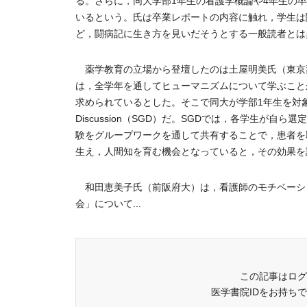
る。さらに，同大学部1年生の看護学概論や4年生の
いるという。氏は卒業レポートの内容に触れ，学生は
ど，闘病記に生き方を見いだそうとする一般読者とは
薬学教育の立場から登壇したのは土屋明美氏（東京
は，全学年を通してヒューマニズムについて学ぶこと
求められているとした。そこで同大が学部1年生を対象に
Discussion（SGD）だ。SGDでは，各学生
験をグループワークを通して共有することで，患者を
生え，人間知を育む機会となっていると，その効果を
和田恵美子氏（前阪府大）は，看護師のモチベーシ
会」について...
この記事はログ
医学書院IDをお持ち