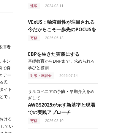
連載
2024.03.11
VExUS：輸液耐性が注目される
今だからこそ一歩先のPOCUSを
寄稿
2025.05.13
各演者
EBPを生きた実践にする
，本シ
基礎教育からDNPまで，求められる
学びと役割
身で身
とデー
対談・座談会
2026.07.14
る氏
タイト
サルコペニアの予防・早期介入をめ
とで，
ざして
AWGS2025が示す新基準と現場
での実践アプローチ
おける
寄稿
2026.03.10
用してい