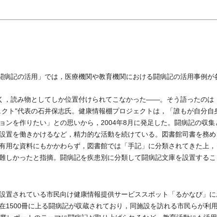
病記の活用」では，医療機関や教育機関における闘病記の活用事例が
く，読み物としてしか位置付けられてこなかった――。そう語ったのは
ェクト"代表の石井保志氏。健康情報棚プロジェクトは，「誰もが自分自
ンを作りたい」との思いから，2004年8月に発足した。闘病記の収集
設置を働きかけるなど，精力的な活動を続けている。図書館司書を務め
有用な資料にもかかわらず，図書館では「手記」に分類されてきた上，
難しかったと指摘。闘病記を疾患別に分類して闘病記文庫を設置するこ
設置されている市民向け健康情報提供サービススポット「るかなび」に
在1500冊に上る闘病記が収蔵されており，同施設を訪れる市民らが利