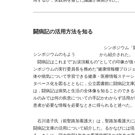
用するか，実践例を通した議論が展開された。
闘病記の活用方法を知る
シンポジウム「闘
シンポジウムのもよう
から紹介された。
闘病記はこれまで"お涙頂戴もの"としての印象が強
ンポジウムの実行委員長を務めた"健康情報棚プロジ
体や病気について学習できる健康・医療情報ステーショ
タベース化を図るとともに，公立図書館に闘病記文庫
は，闘病記は病気と生活の全体像を知ることのできる
ルのみでは何の疾患についての手記かわからず活用が
患者が必要な情報を必要なときに得られると述べた。
石川道子氏（前聖路加看護大）は，聖路加看護大に
闘病記文庫の活用について紹介した。るかなびには現