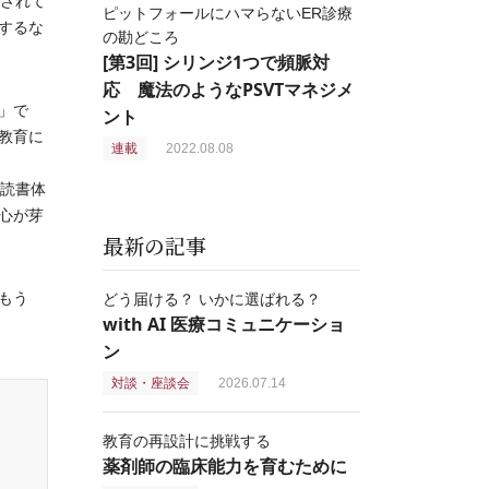
用されて
ピットフォールにハマらないER診療
するな
の勘どころ
[第3回] シリンジ1つで頻脈対
応 魔法のようなPSVTマネジメ
」で
ント
教育に
連載
2022.08.08
記読書体
心が芽
最新の記事
もう
どう届ける？ いかに選ばれる？
with AI 医療コミュニケーショ
ン
対談・座談会
2026.07.14
教育の再設計に挑戦する
薬剤師の臨床能力を育むために