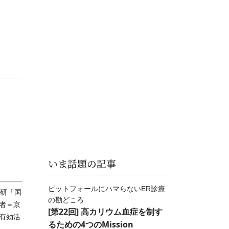
いま話題の記事
ピットフォールにハマらないER診療
研「国
の勘どころ
者＝京
[第22回] 高カリウム血症を制す
有効活
るための4つのMission