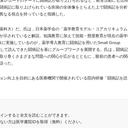
卒業レポートのテーマに闘病記が取り上げられるなど，教育活動にも活
闘病記に取り上げられている疾病の全体像をとらえた上で闘病記を分析
異なる視点を持っていると指摘した。
薬科大）だ。氏は，日本薬学会の「薬学教育モデル・コアカリキュラム
が示されていると解説。知識教育に加えて技能・態度教育が現在の薬学
実施しているのが，薬学導入教育に闘病記を用いたSmall Group
が自ら選定して読んできた闘病記を基にグループワークを展開する。氏は，闘病
取り巻くさまざまな問題への関心が広がるとともに，眼前の患者への関
語った。
ョン向上を目的にある医療機関で開催されている院内研修「闘病記を読
インすると全文を読むことができます。
でない方は医学書院IDを取得（無料）ください。