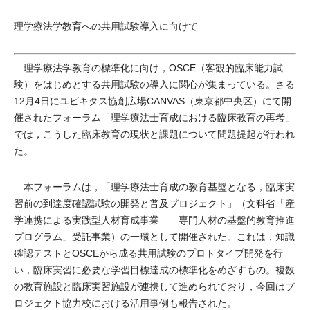
理学療法学教育への共用試験導入に向けて
理学療法学教育の標準化に向け，OSCE（客観的臨床能力試
験）をはじめとする共用試験の導入に関心が集まっている。さる
12月4日にユビキタス協創広場CANVAS（東京都中央区）にて開
催されたフォーラム「理学療法士育成における臨床教育の再考」
では，こうした臨床教育の現状と課題について問題提起が行われ
た。
本フォーラムは，「理学療法士育成の教育基盤となる，臨床実
習前の到達度確認試験の開発と普及プロジェクト」（文科省「産
学連携による実践型人材育成事業――専門人材の基盤的教育推進
プログラム」受託事業）の一環として開催された。これは，知識
確認テストとOSCEから成る共用試験のプロトタイプ開発を行
い，臨床実習に必要な学習目標達成の標準化をめざすもの。複数
の教育施設と臨床実習施設が連携して進められており，今回はプ
ロジェクト協力校における活用事例も報告された。