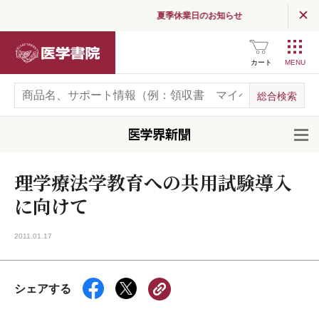
夏季休業日のお知らせ
医学書院
カート
開
理学療法学教育への共用試験導入
に向けて
2011.01.17
シェアする