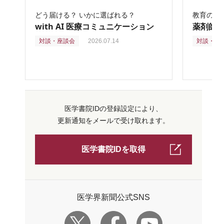
どう届ける？ いかに選ばれる？
教育の再
with AI 医療コミュニケーション
薬剤師
対談・座談会
2026.07.14
対談・座
医学書院IDの登録設定により、
更新通知をメールで受け取れます。
医学書院IDを取得
医学界新聞公式SNS