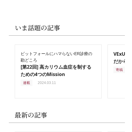
いま話題の記事
VExU
ピットフォールにハマらないER診療の
勘どころ
だからこ
[第22回] 高カリウム血症を制する
寄稿
2
ための4つのMission
連載
2024.03.11
最新の記事