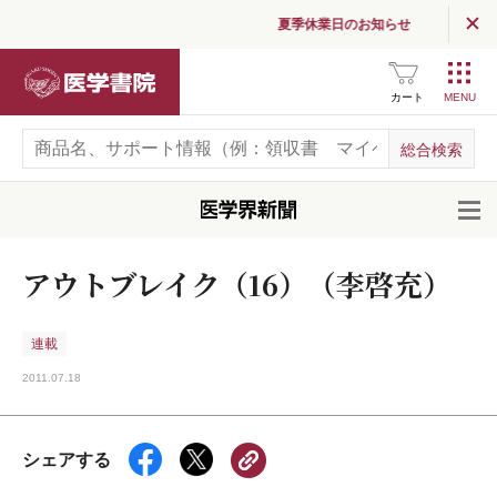
夏季休業日のお知らせ
医学書院
カート
開
アウトブレイク（16）（李啓充）
連載
2011.07.18
シェアする