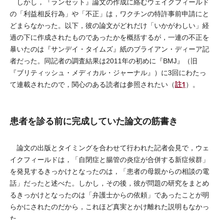
しかし，『ランセット』論文の作成に絡むウェイクフィールド
の「利益相反行為」や「不正」は，ワクチンの特許事前申請にと
どまらなかった。以下，彼の論文がどれだけ「いかがわしい」経
過の下に作成されたものであったかを概括するが，一連の不正を
暴いたのは『サンデイ・タイムズ』紙のブライアン・ディーア記
者だった。同記者の調査結果は2011年の初めに『BMJ』（旧
『ブリティッシュ・メディカル・ジャーナル』）に3回にわたっ
註1
て連載されたので，関心のある読者は参照されたい（
）。
患者を診る前に完成していた論文の筋書き
論文の出版とタイミングを合わせて行われた記者会見で，ウェ
イクフィールドは，「自閉症と腸管の炎症が合併する新症候群」
を発見するきっかけとなったのは，「患者の母親からの相談の電
話」だったと述べた。しかし，その後，彼が問題の研究をまとめ
るきっかけとなったのは「弁護士からの依頼」であったことが明
らかにされたのだから，これほど真実とかけ離れた説明もなかっ
た。