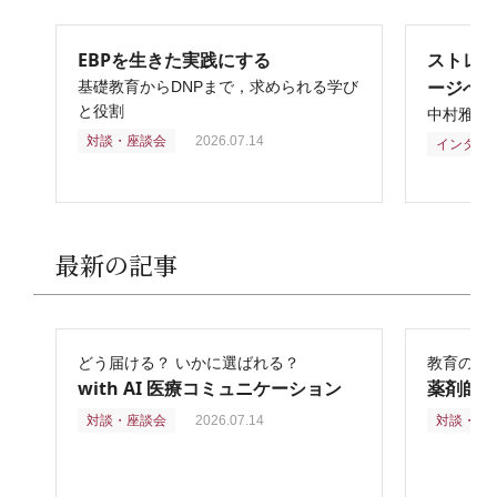
EBPを生きた実践にする
ストレ
ージへ
基礎教育からDNPまで，求められる学び
と役割
中村雅俊
対談・座談会
2026.07.14
インタビ
最新の記事
どう届ける？ いかに選ばれる？
教育の再
with AI 医療コミュニケーション
薬剤師
対談・座談会
2026.07.14
対談・座