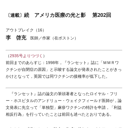
続 アメリカ医療の光と影 第202回
〔連載〕
アウトブレイク（16）
李 啓充
医師／作家（在ボストン）
（
2935号よりつづく
）
前回までのあらすじ：1998年，『ランセット』誌に「ＭＭＲワ
クチンが自閉症の原因」と示唆する論文が発表されたことがきっ
かけとなって，英国では同ワクチンの接種率が低下した。
『ランセット』誌の論文の筆頭著者となったロイヤル・フリ
ー・ホスピタルのアンドリュー・ウェイクフィールド医師が，論
文発表に先立って「単独型」麻疹ワクチンの特許を申請，「利益
相反行為」を行っていたことは前回も述べたとおりである。