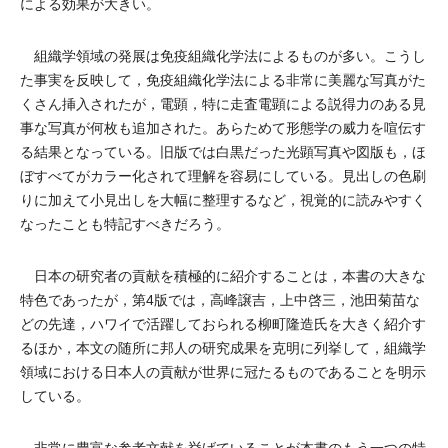
による効果が大きい。
組織学領域の発展は免疫組織化学法によるものが多い。こうし
た事実を反映して，免疫組織化学法による非常に美麗な写真がた
くさん挿入されたが，電顕，特に走査電顕による説得力のある見
事な写真が何枚も追加された。あらためて形態学の威力を喧伝す
る結果となっている。旧版では白黒だった光顕写真や図版も，ほ
ぼすべてがカラー化されて理解を容易にしている。見出しの色刷
りに加えて小見出しを大幅に整理するなど，視覚的に読みやすく
なったことも特記すべきだろう。
日本の研究者の貢献を積極的に紹介することは，本書の大きな
特色であったが，第4版では，高峰譲吉，上中啓三，池田菊苗な
どの先達，ハワイで活躍しておられる柳町隆造氏を大きく紹介す
るほか，本文の随所に邦人の研究成果を克明に列挙して，組織学
領域における日本人の貢献が世界に冠たるものであることを明示
している。