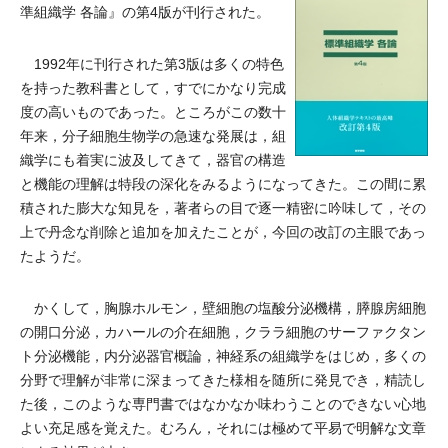
準組織学 各論』の第4版が刊行された。
1992年に刊行された第3版は多くの特色
を持った教科書として，すでにかなり完成
度の高いものであった。ところがこの数十
年来，分子細胞生物学の急速な発展は，組
織学にも着実に波及してきて，器官の構造
と機能の理解は特段の深化をみるようになってきた。この間に累
積された膨大な知見を，著者らの目で逐一精密に吟味して，その
上で丹念な削除と追加を加えたことが，今回の改訂の主眼であっ
たようだ。
かくして，胸腺ホルモン，壁細胞の塩酸分泌機構，膵腺房細胞
の開口分泌，カハールの介在細胞，クララ細胞のサーファクタン
ト分泌機能，内分泌器官概論，神経系の組織学をはじめ，多くの
分野で理解が非常に深まってきた様相を随所に発見でき，精読し
た後，このような専門書ではなかなか味わうことのできない心地
よい充足感を覚えた。むろん，それには極めて平易で明解な文章