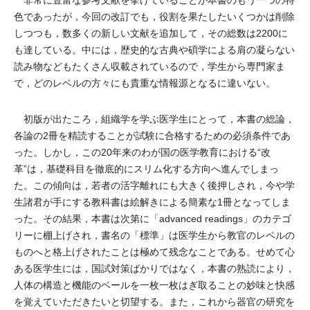
非常に豊富な参考文献を挙げていることが本書のもう一つの特
色であったが，今回の改訂でも，役割を果たしたいくつかは削除
しつつも，数多くの新しい文献を追加して，その総数は2200に
も達している。中には，歴史的な古典や碩学による肩の凝らない
読み物などもたくさん収載されているので，学生から専門家ま
で，どのレベルの方々にも貴重な情報源となるに違いない。
初版が出たころ，組織学を学ぶ医学生にとって，本書の総論，
各論の2冊を精読することが試験に合格するための必須条件であ
った。しかし，この20年来のわが国の医学教育における“改
革”は，基礎科目を徹底的にスリム化する方向へ進んでしまっ
た。この傾向は，若者の活字離れにも大きく後押しされ，今や学
生諸君が手にする教科書は絵解きによる簡素な1冊となってしま
った。その結果，本書は次第に「advanced readings」のカテゴ
リーに棚上げされ，書名の「標準」は医学生から教官のレベルの
ものへと格上げされたことは極めて残念なことである。せめて心
ある医学生には，国試対策ばかりではなく，本書の熟読により，
人体の構造と機能のベールを一枚一枚はぎ取ることの妙味と快感
を覚えていただきたいと切望する。また，これから器官の研究を