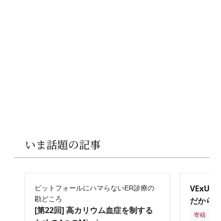
いま話題の記事
VExU
ピットフォールにハマらないER診療の
勘どころ
だからこ
[第22回] 高カリウム血症を制する
寄稿
2