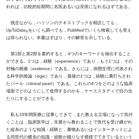
れれば，比較的短期間に名医あるいは良医になれるはずである。
残念ながら，ハリソンのテキストブックを精読しても，
UpToDate
をいくら調べても，PubMedでいくら検索しても答え
®
は得られない。本書はずばり，その解答を示している。
第1部と第2部を要約すると，4つのキーワードを抽出すること
ができる。1つは，経験（experience）であり，もう1つは，その
対極の根拠（evidence）である。さらには，病態生理に代表され
る科学的推論（logic）であり，最後の1つは，経験に裏打ちされ
たパール（clinical pearl）である。これらの4つをどのような臨床
場面でどのようにして使用するのかを，ケーススタディで目の当
たりにすることができる。
私も33年間医療に従事してきて，また教える立場になって気付
くことは，臨床医学は，先輩から教わることで世代を受け継がれ
た縦糸のような知識・経験と，書物あるいはインターネットによ
る同世代の横糸の知識・経験が織りなす模様でできているという