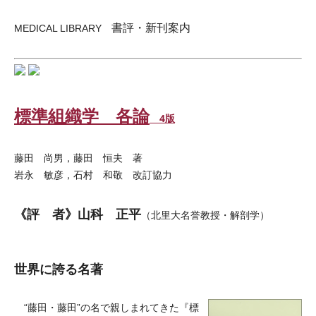
書評・新刊案内
MEDICAL LIBRARY
標準組織学 各論
4版
藤田 尚男，藤田 恒夫 著
岩永 敏彦，石村 和敬 改訂協力
《評 者》山科 正平
（北里大名誉教授・解剖学）
世界に誇る名著
“藤田・藤田”の名で親しまれてきた『標