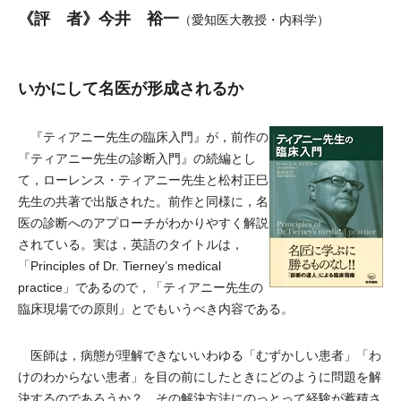
《評 者》今井 裕一
（愛知医大教授・内科学）
いかにして名医が形成されるか
『ティアニー先生の臨床入門』が，前作の
『ティアニー先生の診断入門』の続編とし
て，ローレンス・ティアニー先生と松村正巳
先生の共著で出版された。前作と同様に，名
医の診断へのアプローチがわかりやすく解説
されている。実は，英語のタイトルは，
「Principles of Dr. Tierney’s medical
practice」であるので，「ティアニー先生の
臨床現場での原則」とでもいうべき内容である。
医師は，病態が理解できないいわゆる「むずかしい患者」「わ
けのわからない患者」を目の前にしたときにどのように問題を解
決するのであろうか？ その解決方法にのっとって経験が蓄積さ