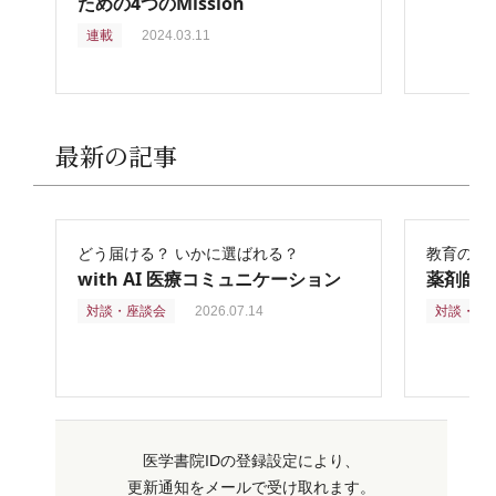
ための4つのMission
連載
2024.03.11
最新の記事
どう届ける？ いかに選ばれる？
教育の再
with AI 医療コミュニケーション
薬剤師
対談・座談会
2026.07.14
対談・座
医学書院IDの登録設定により、
更新通知をメールで受け取れます。