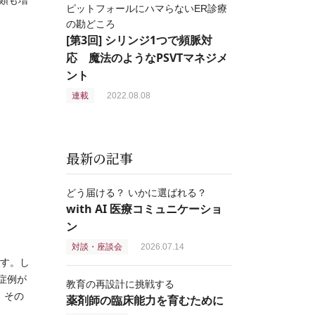
類も増
ピットフォールにハマらないER診療
の勘どころ
[第3回] シリンジ1つで頻脈対
応 魔法のようなPSVTマネジメ
ント
連載
2022.08.08
最新の記事
どう届ける？ いかに選ばれる？
with AI 医療コミュニケーショ
ン
対談・座談会
2026.07.14
ます。し
症例が
教育の再設計に挑戦する
，その
薬剤師の臨床能力を育むために