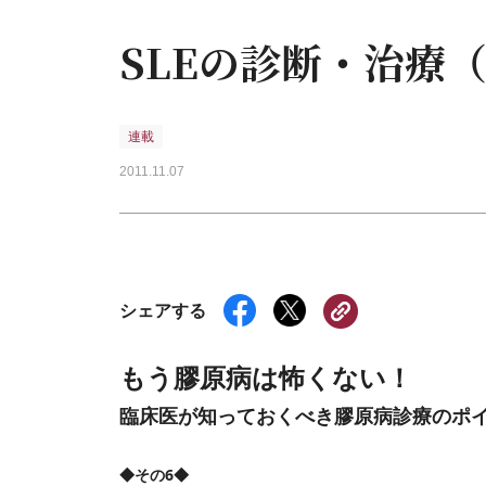
SLEの診断・治療
連載
2011.11.07
シェアする
もう膠原病は怖くない！
臨床医が知っておくべき膠原病診療のポ
◆その6◆