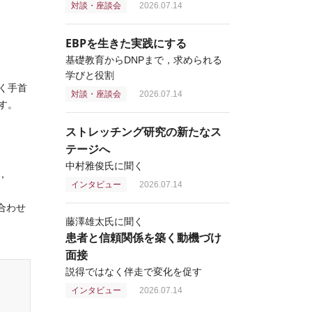
対談・座談会
2026.07.14
EBPを生きた実践にする
基礎教育からDNPまで，求められる
学びと役割
く手首
対談・座談会
2026.07.14
す。
ストレッチング研究の新たなス
テージへ
中村雅俊氏に聞く
，
インタビュー
2026.07.14
合わせ
藤澤雄太氏に聞く
患者と信頼関係を築く動機づけ
面接
説得ではなく伴走で変化を促す
インタビュー
2026.07.14