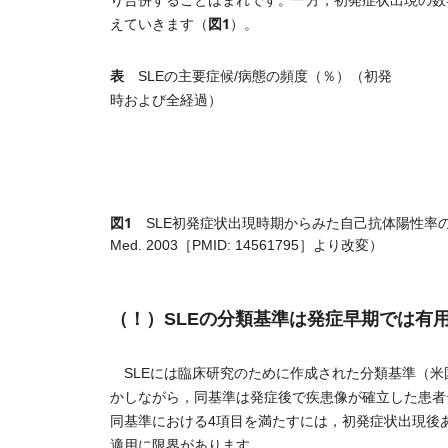
り合併することはまれです。一方，初発症状出現の数
図1
えていきます（
）。
表
SLEの主要症候/病態の頻度（％）（初発
時および全経過）
図1
SLE初発症状出現時期からみた自己抗体陽性率の推移
Med. 2003［PMID: 14561795］より改変）
（！）SLEの分類基準は発症早期では有
SLEには臨床研究のために作成された分類基準（米
かしながら，同基準は発症後で疾患像が確立した患者
同基準における4項目を満たすには，初発症状出現後
適用に限界があります。