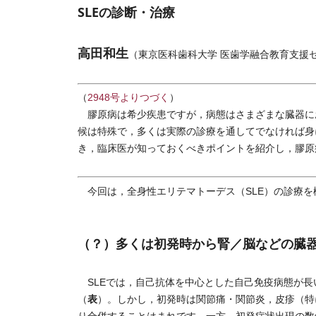
SLEの診断・治療
高田和生
（東京医科歯科大学 医歯学融合教育支援セ
（
2948号よりつづく
）
膠原病は希少疾患ですが，病態はさまざまな臓器に
候は特殊で，多くは実際の診療を通してでなければ身
き，臨床医が知っておくべきポイントを紹介し，膠原
今回は，全身性エリテマトーデス（SLE）の診療を
（？）多くは初発時から腎／脳などの臓
SLEでは，自己抗体を中心とした自己免疫病態が長
表
（
）。しかし，初発時は関節痛・関節炎，皮疹（特