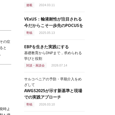
連載
2024.03.11
VExUS：輸液耐性が注目される
今だからこそ一歩先のPOCUSを
寄稿
2025.05.13
その症
EBPを生きた実践にする
ると
基礎教育からDNPまで，求められる
。
学びと役割
対談・座談会
2026.07.14
サルコペニアの予防・早期介入をめ
ざして
AWGS2025が示す新基準と現場
での実践アプローチ
寄稿
2026.03.10
発時よ