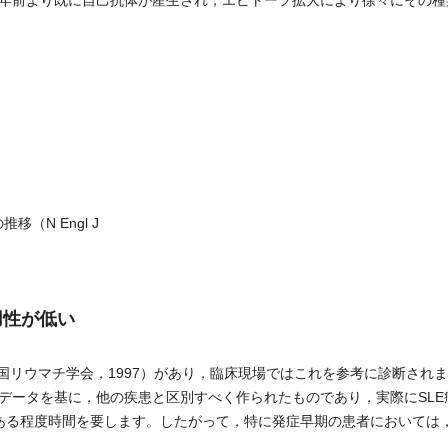
年前より既に自己抗体が産生され，エピトープ拡大により徐々にその種
（N Engl J
用性が低い
国リウマチ学会，1997）があり，臨床現場ではこれを参考に診断され
データを基に，他の疾患と区別すべく作られたものであり，実際にSLE
ある程度時間を要します。したがって，特に発症早期の患者においては