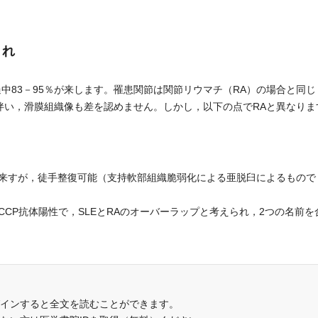
まれ
中83－95％が来します。罹患関節は関節リウマチ（RA）の場合と同じ
伴い，滑膜組織像も差を認めません。しかし，以下の点でRAと異なりま
来すが，徒手整復可能（支持軟部組織脆弱化による亜脱臼によるもので
CP抗体陽性で，SLEとRAのオーバーラップと考えられ，2つの名前を
インすると全文を読むことができます。