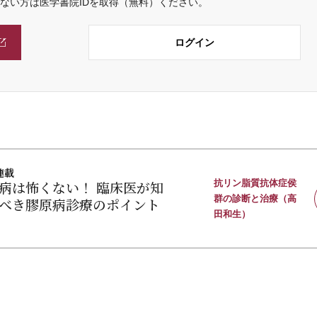
でない方は医学書院IDを取得（無料）ください。
ログイン
連載
病は怖くない！ 臨床医が知
抗リン脂質抗体症侯
群の診断と治療（高
べき膠原病診療のポイント
田和生）