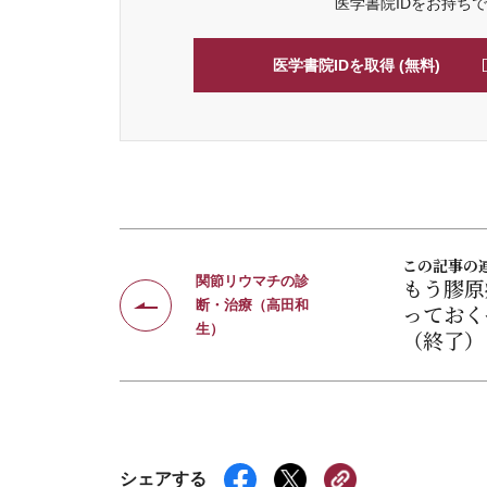
医学書院IDをお持ち
医学書院IDを取得 (無料)
この記事の
関節リウマチの診
もう膠原
断・治療（高田和
っておく
生）
（終了）
シェアする