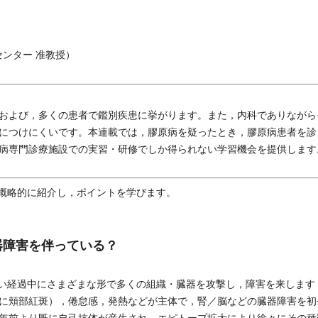
ンター 准教授）
および，多くの患者で鑑別疾患に挙がります。また，内科でありながら
につけにくいです。本連載では，膠原病を疑ったとき，膠原病患者を診
病専門診療施設での実習・研修でしか得られない学習機会を提供します
概略的に紹介し，ポイントを学びます。
器障害を伴っている？
い経過中にさまざまな形で多くの組織・臓器を攻撃し，障害を来します
に頬部紅斑），倦怠感，発熱などが主体で，腎／脳などの臓器障害を初