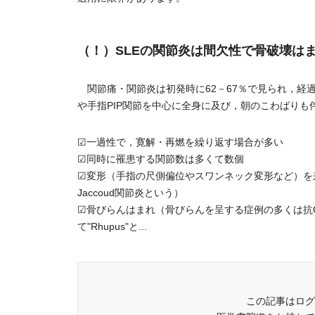
（！）SLEの関節炎は間欠性で骨破壊は
関節痛・関節炎は初発時に62－67％で見られ，経過
や手指PIP関節を中心に全身に及び，朝のこわばりも
☑一過性で，寛解・再燃を繰り返す場合が多い
☑同時に罹患する関節数は多くて数個
☑変形（手指の尺側偏位やスワンネック変形など）を
Jaccoud関節炎という）
☑骨びらんはまれ（骨びらんを呈する症例の多くは抗C
て"Rhupus"と...
この記事はログ