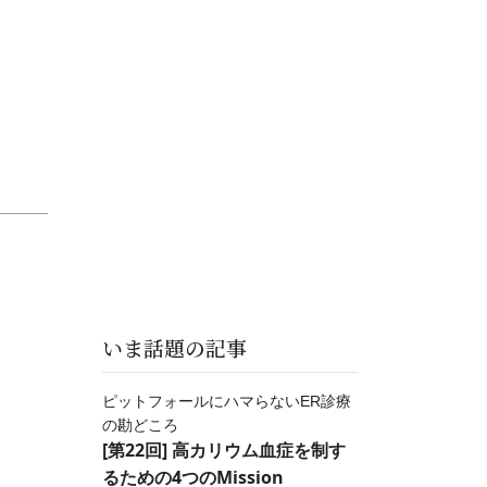
いま話題の記事
ピットフォールにハマらないER診療
の勘どころ
[第22回] 高カリウム血症を制す
るための4つのMission