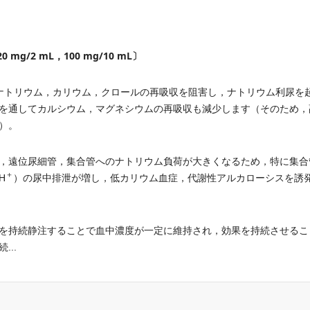
mg/2 mL，100 mg/10 mL〕
，ナトリウム，カリウム，クロールの再吸収を阻害し，ナトリウム利尿を
を通してカルシウム，マグネシウムの再吸収も減少します（そのため，
）。
，遠位尿細管，集合管へのナトリウム負荷が大きくなるため，特に集合
＋
H
）の尿中排泄が増し，低カリウム血症，代謝性アルカローシスを誘
を持続静注することで血中濃度が一定に維持され，効果を持続させるこ
...