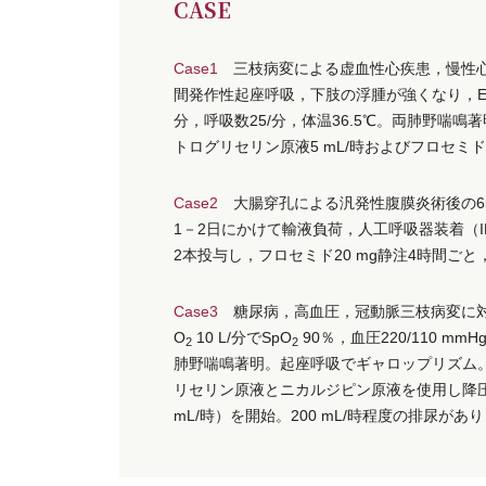
CASE
Case1
三枝病変による虚血性心疾患，慢性心
間発作性起座呼吸，下肢の浮腫が強くなり，E
分，呼吸数25/分，体温36.5℃。両肺野喘鳴
トログリセリン原液5 mL/時およびフロセミド
Case2
大腸穿孔による汎発性腹膜炎術後の6
1－2日にかけて輸液負荷，人工呼吸器装着（I
2本投与し，フロセミド20 mg静注4時間ごと
Case3
糖尿病，高血圧，冠動脈三枝病変に
O
10 L/分でSpO
90％，血圧220/110 m
2
2
肺野喘鳴著明。起座呼吸でギャロップリズム。
リセリン原液とニカルジピン原液を使用し降圧を図り
mL/時）を開始。200 mL/時程度の排尿が