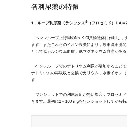
各利尿薬の特徴
®
1．ループ利尿薬〔ラシックス
（フロセミド）1 A＝20 
ヘンレループ上行脚のNa-K-Cl共輸送体に作用し
ます。またこれらのイオン喪失により，尿細管細胞間
として低カルシウム血症，低マグネシウム血症がある
ヘンレループでのナトリウム利尿が増加することで
ナトリウムの再吸収と交換でカリウム，水素イオン（
す。
ワンショットでの利尿反応が悪い場合，フロセミド
きます。最初に2－100 mgをワンショットしてから持続