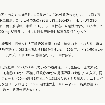
不全のある85歳男性。5日前からの労作性呼吸苦あり，ここ3日で夜
Rに搬送。O
8 L/分でSpO
93％，血圧150/40 mmHg，心拍数90/
2
2
著明，両下肢浮腫。体重＋2 kg。うっ血性心不全急性増悪でICU入室。ニ
20 mg 2A静注し，徐々に呼吸苦改善し酸素化良好となった。
5歳男性。挿管され人工呼吸器管理，鎮静・鎮痛の上，ICU入室。術後
PPV管理）。3日目未明より利尿を促すため，20％アルブミン50 mLを
，アセタゾラミド500 mg静注を行い，日中に抜管。
対し冠動脈バイパス術をしている75歳男性。うっ血性心不全で来院。
mHg，心拍数110/分・不整，呼吸数30/分の起座呼吸の状態でICU入室。両
フロセミド20 mg静注1時間ごとに3回繰り返すも反応悪い。ニトログ
，フロセミド100 mg静注の上，100 mg/50 mL持続静注（2
あり，徐々に呼吸状態改善した。