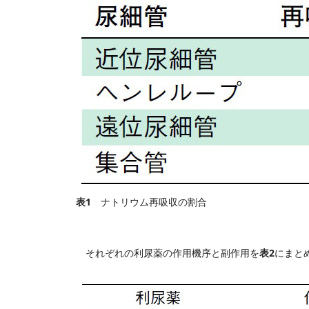
表1
ナトリウム再吸収の割合
表2
それぞれの利尿薬の作用機序と副作用を
にまと