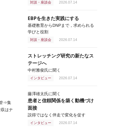
対談・座談会
2026.07.14
EBPを生きた実践にする
基礎教育からDNPまで，求められる
学びと役割
対談・座談会
2026.07.14
ストレッチング研究の新たなス
テージへ
中村雅俊氏に聞く
インタビュー
2026.07.14
藤澤雄太氏に聞く
患者と信頼関係を築く動機づけ
管⇒集
面接
吸収はナ
説得ではなく伴走で変化を促す
インタビュー
2026.07.14