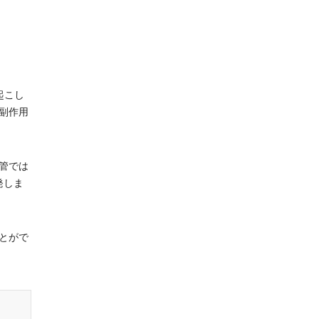
起こし
副作用
管では
発しま
とがで