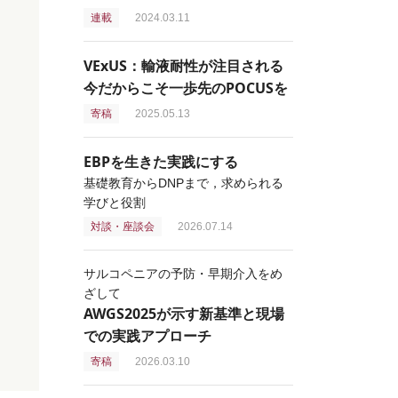
連載
2024.03.11
VExUS：輸液耐性が注目される
今だからこそ一歩先のPOCUSを
寄稿
2025.05.13
EBPを生きた実践にする
基礎教育からDNPまで，求められる
学びと役割
対談・座談会
2026.07.14
サルコペニアの予防・早期介入をめ
ざして
AWGS2025が示す新基準と現場
での実践アプローチ
寄稿
2026.03.10