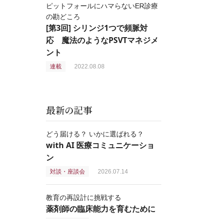
ピットフォールにハマらないER診療
の勘どころ
[第3回] シリンジ1つで頻脈対
応 魔法のようなPSVTマネジメ
ント
連載
2022.08.08
最新の記事
どう届ける？ いかに選ばれる？
with AI 医療コミュニケーショ
ン
対談・座談会
2026.07.14
教育の再設計に挑戦する
薬剤師の臨床能力を育むために