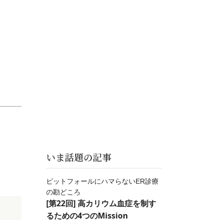
いま話題の記事
ピットフォールにハマらないER診療
の勘どころ
[第22回] 高カリウム血症を制す
るための4つのMission