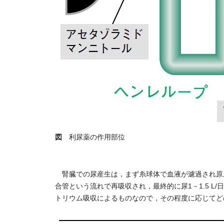
図
利尿薬の作用部位
腎臓での尿産生は，まず糸球体で血液が濾過され原尿1
合管という流れで再吸収され，最終的に尿1－1.5 L
トリウム吸収によるものなので，その程度に応じてど