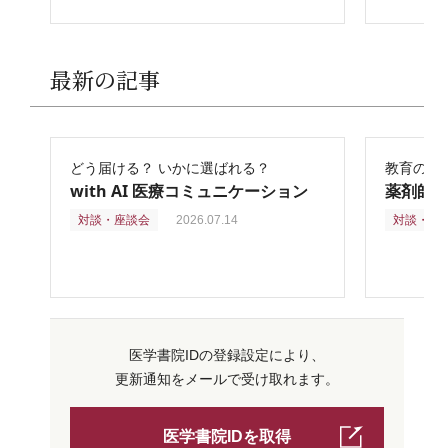
最新の記事
どう届ける？ いかに選ばれる？
教育の再
with AI 医療コミュニケーション
薬剤師
対談・座談会
2026.07.14
対談・座
医学書院IDの登録設定により、
更新通知をメールで受け取れます。
医学書院IDを取得