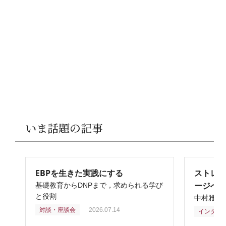
いま話題の記事
EBPを生きた実践にする
ストレ
ージへ
基礎教育からDNPまで，求められる学び
と役割
中村雅俊
対談・座談会
2026.07.14
インタビ