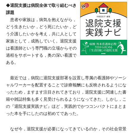
退院支援は病院全体で取り組むべき
◆
課題
患者や家族は，病気を抱えながら，
どう生きたいか，どう死にたいか，ど
う介護したいかを考え，共に人として
家族として，成熟していく。退院支援
は看護師という専門職の立場からその
過程をサポートする，奥の深い看護で
ある。
最近では，病院に退院支援部署を設置し専属の看護師やソーシ
ャルワーカーを配置することで診療報酬にも反映されるようにな
ったため，ますます注目されてきており，退院支援に関連した書
籍や雑誌特集も多く見受けられるようになってきた。しかし，こ
の『退院支援実践ナビ』ほど，実践的でかつコンパクトにまとま
った本を手にしたのは初めてであった。
なぜ今，退院支援が必要になってきているのか，その社会背景