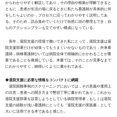
からわかりやすく解説してあり，その理由や根拠が理解できると
ともに，患者が生活の場に戻るときに私たち看護師が具体的に何
をしたらよいのか，プロセスに沿ってわかりやすく説明してあ
る。そのため，読み進めていくだけで自然に頭の整理もでき，自
らのアクションプランも立てやすい構成になっている。
長年，退院支援の現場で働いてきた私にとって，退院支援は退
院支援部署だけが頑張ってもうまくいかないものであり，外来看
護師，病棟看護師ひいては病院全体で積極的にかかわることが重
要であることを痛感している。本書では，そのことが見事なまで
にわかりやすく，納得いくように書かれてある。
退院支援に必要な情報をコンパクトに網羅
◆
退院困難事例のスクリーニングにおいては，その意義や運用上
の注意，患者への聞き方まで懇切丁寧に書かれてあり，これから
退院支援部署を設置しようとしている病院管理者，もしくは退院
支援の経験が浅い看護師にとっても「退院支援の実践書」として
大いに活用できる本であると感じた。