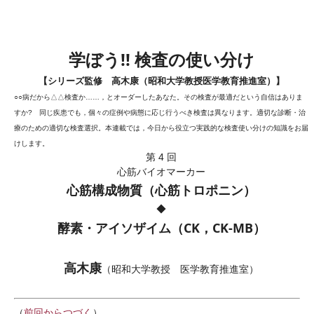
学ぼう!! 検査の使い分け
【
シリーズ監修 高木康（昭和大学教授医学教育推進室）
】
○○病だから△△検査か……，とオーダーしたあなた。その検査が最適だという自信はありま
すか? 同じ疾患でも，個々の症例や病態に応じ行うべき検査は異なります。適切な診断・治
療のための適切な検査選択。本連載では，今日から役立つ実践的な検査使い分けの知識をお届
けします。
第 4 回
心筋バイオマーカー
心筋構成物質（心筋トロポニン）
◆
酵素・アイソザイム（CK，CK-MB）
高木康
（昭和大学教授 医学教育推進室）
（
前回からつづく
）