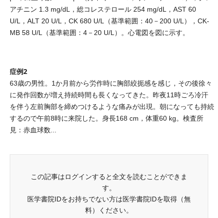
アチニン 1.3 mg/dL，総コレステロール 254 mg/dL，AST 60
U/L，ALT 20 U/L，CK 680 U/L（基準範囲：40－200 U/L），CK-
MB 58 U/L（基準範囲：4－20 U/L）。心電図を図に示す。
症例2
63歳の男性。1か月前から労作時に胸部絞扼感を感じ，その後徐々
に発作回数が増え持続時間も長くなってきた。昨夜11時ごろ冷汗
を伴う左前胸部を締めつけるような痛みが出現。朝になっても持続
するので午前8時に来院した。身長168 cm，体重60 kg。検査所
見：赤血球数...
この記事はログインすると全文を読むことができま
す。
医学書院IDをお持ちでない方は医学書院IDを取得（無
料）ください。