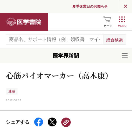
夏季休業日のお知らせ
医学書院
カート
開
心筋バイオマーカー（高木康）
連載
2011.06.13
シェアする