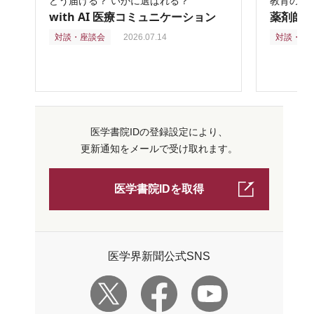
どう届ける？ いかに選ばれる？
教育の再
with AI 医療コミュニケーション
薬剤師
対談・座談会
2026.07.14
対談・座
医学書院IDの登録設定により、
更新通知をメールで受け取れます。
医学書院IDを取得
医学界新聞公式SNS