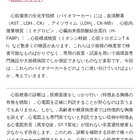
心筋傷害の生化学指標（バイオマーカー）には，血清酵素
（AST，LDH，CK），アイソザイム（LDH
，CK-MB），心筋内
1
微量物質〔ミオグロビン，心臓由来脂肪酸結合蛋白（H-
FABP）〕，心筋構成物質（ミオシン軽鎖，心筋トロポニンT &
I）など数多くの物質があります。これらは小規模の検査室で検
査可能なものばかりでなく，専用の装置・試薬を用いて循環器専
門施設や大規模病院でしか測定できないものなど多彩です。今回
は，これらのバイオマーカーをどのように使い分けていけばよい
か，考えていきます。
心筋梗塞の診断は，医療面接をしっかり行い（特徴ある胸痛の
有無を聴取），心電図を正確に判読することが肝心なのは言うま
でもありません。しかし，高齢者や糖尿病患者では特徴的な胸痛
を訴えず，心電図上も専門医でないと判読できない症例や特徴あ
る心電図所見（異常Q波，ST-T変化）が現れない非貫通性梗塞も
少なからず存在します。このため，診断を補助する目的で種々の
バイオマーカーが開発されました。心筋に存在し心筋傷害で血中