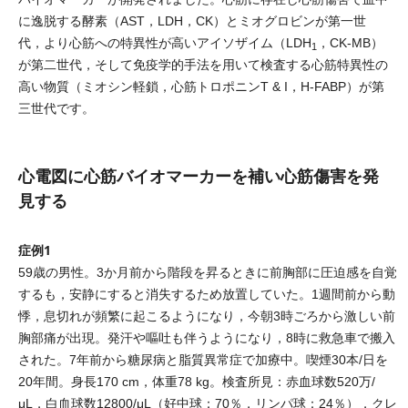
に逸脱する酵素（AST，LDH，CK）とミオグロビンが第一世
代，より心筋への特異性が高いアイソザイム（LDH
，CK-MB）
1
が第二世代，そして免疫学的手法を用いて検査する心筋特異性の
高い物質（ミオシン軽鎖，心筋トロポニンT & I，H-FABP）が第
三世代です。
心電図に心筋バイオマーカーを補い心筋傷害を発
見する
症例1
59歳の男性。3か月前から階段を昇るときに前胸部に圧迫感を自覚
するも，安静にすると消失するため放置していた。1週間前から動
悸，息切れが頻繁に起こるようになり，今朝3時ごろから激しい前
胸部痛が出現。発汗や嘔吐も伴うようになり，8時に救急車で搬入
された。7年前から糖尿病と脂質異常症で加療中。喫煙30本/日を
20年間。身長170 cm，体重78 kg。検査所見：赤血球数520万/
μL，白血球数12800/μL（好中球：70％，リンパ球：24％），クレ