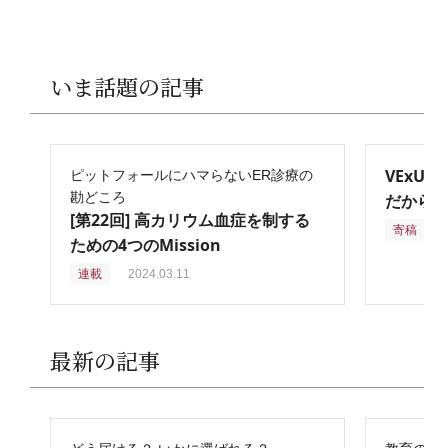
いま話題の記事
VExU
ピットフォールにハマらないER診療の
勘どころ
だからこ
[第22回] 高カリウム血症を制する
寄稿
2
ための4つのMission
連載
2024.03.11
最新の記事