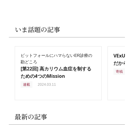
いま話題の記事
VExU
ピットフォールにハマらないER診療の
勘どころ
だからこ
[第22回] 高カリウム血症を制する
寄稿
2
ための4つのMission
連載
2024.03.11
最新の記事