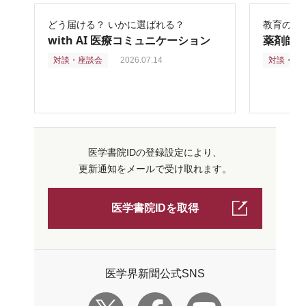
どう届ける？ いかに選ばれる？
教育の再
with AI 医療コミュニケーション
薬剤師
対談・座談会
2026.07.14
対談・座
医学書院IDの登録設定により、
更新通知をメールで受け取れます。
医学書院IDを取得
医学界新聞公式SNS