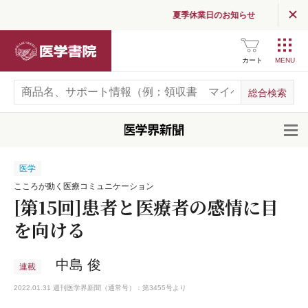
夏季休業日のお知らせ
医学書院
カート
開
医学
こころが動く医療コミュニケーション
[第15回]患者と医療者の感情に目
を向ける
中島 俊
連載
2022.01.31 週刊医学界新聞（通常号）：第3455号より