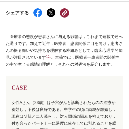
シェアする
医療者の態度が患者さんに与える影響は，これまで連載で述べ
た通りです。加えて近年，医療者―患者関係に目を向け，患者さ
んの振る舞いや気持ちを理解する枠組みとして，臨床心理学的知
1）
見が注目されています
。本稿では，医療者―患者間の関係性
の中で生じる感情の理解と，それへの対処法を紹介します。
CASE
女性Aさん（23歳）は子宮がんと診断されたものの治療が
奏効し，予後は良好である。中学生の頃に両親が離婚し，
現在は父親と二人暮らし。対人関係の悩みを抱えており，
付き合ったパートナーに過度に依存しては別れることを繰