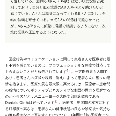
り返している。医師のBさん（36歳）は幼い頃に父親と死
別しており，自分と似た境遇のAさんを何とか助けたいと
感じている。Aさんは親身になってくれるBさんに対し，全
幅の信頼を寄せている。当初2人の関係は問題なかった
が，AさんがBさんに頻繁に電話で相談するようになり，次
第に業務を圧迫するようになった。
医療行為やコミュニケーションに関して患者さんが医療者に最
も不満を感じているのは，プロフェッショナルな態度で対応して
2）
もらえないことだと報告されています
。一方医療者も人間で
あり，患者さんの症状や境遇，訴えによって患者さんに種々の感
情を抱きます。医療の質を最大限に高めるには，医療者―患者間
の感情についてポジティブとネガティブな側面の両方を理解する
のが不可欠だと，米ニューヨーク大医学部臨床教授である
3）
Danielle Ofri氏は述べています
。医療者―患者間の双方に対す
る好感度の高さは，患者さんの健康状態の良さや診察後の気持ち
の落ち着きなどに寄与するだけでなく，1年間に別の医療者にか