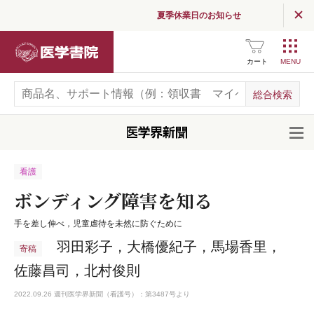
夏季休業日のお知らせ
医学書院
カート
開
看護
ボンディング障害を知る
手を差し伸べ，児童虐待を未然に防ぐために
羽田彩子，大橋優紀子，馬場香里，
寄稿
佐藤昌司，北村俊則
2022.09.26 週刊医学界新聞（看護号）：第3487号より