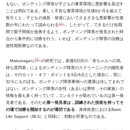
もない。ボンディング障害が子どもの養育環境に悪影響を及ぼす
ことは明白である。著しく不良な養育環境が生後6か月を超えて
長引くと，子どもの成長・発達においてさまざまな悪影響が生後
11）
数か年にわたって認められる
。したがって，できるだけ短期
間で親子関係が改善するよう，ボンディング障害が発見された時
点から集中的に治療を行う。いわば，ボンディング障害の治療は
急性期医療なのである。
12）
Matsunagaら
の研究では，産後5日目の「赤ちゃんへの気
持ち質問表」によるボンディング障害のスクリーニングの陽性者
は，そのカット・オフ・ポイントを3点/4点とした場合に，実に
32％にものぼる。ボンディング障害事例への遭遇は決してまれで
はない。ボンディング障害の女性（あるいは男性，その家族）の
情報を最も多く持っていて，コンタクトが取れているのは第一発
第一発見者は，訓練された技術を持ってそ
見者である。そのため
の場で治療を開始するのが適切である
。身体疾患におけるBasic
Life Support（BLS）と同様に，初動が肝要なのである。