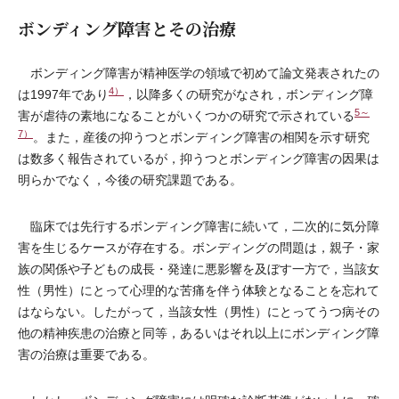
ボンディング障害とその治療
ボンディング障害が精神医学の領域で初めて論文発表されたの
4）
は1997年であり
，以降多くの研究がなされ，ボンディング障
5～
害が虐待の素地になることがいくつかの研究で示されている
7）
。また，産後の抑うつとボンディング障害の相関を示す研究
は数多く報告されているが，抑うつとボンディング障害の因果は
明らかでなく，今後の研究課題である。
臨床では先行するボンディング障害に続いて，二次的に気分障
害を生じるケースが存在する。ボンディングの問題は，親子・家
族の関係や子どもの成長・発達に悪影響を及ぼす一方で，当該女
性（男性）にとって心理的な苦痛を伴う体験となることを忘れて
はならない。したがって，当該女性（男性）にとってうつ病その
他の精神疾患の治療と同等，あるいはそれ以上にボンディング障
害の治療は重要である。