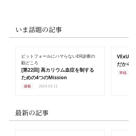
いま話題の記事
VExU
ピットフォールにハマらないER診療の
勘どころ
だからこ
[第22回] 高カリウム血症を制する
寄稿
2
ための4つのMission
連載
2024.03.11
最新の記事