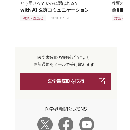
どう届ける？ いかに選ばれる？
教育の再
with AI 医療コミュニケーション
薬剤師
対談・座談会
2026.07.14
対談・座
医学書院IDの登録設定により、
更新通知をメールで受け取れます。
医学書院IDを取得
医学界新聞公式SNS