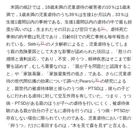
米国の統計では，18歳未満の児童虐待の被害者の10％は1歳未
満で，1歳未満の児童虐待のうち39％は生後1か月以内，33％は
生後1週間以内の事例である。生後1週間以内の虐待の中で最も頻
1）
度が高いのは，生まれたその日および翌日である
。虐待死亡
事例の約半数は乳児であり，日齢0日での死亡事例も毎年報告さ
2）
れている。Stithら
のメタ解析によると，児童虐待をしてしま
う親の危険要因として大きな影響が認められた項目は，「怒りの
感情と過剰反応」であり，不安，抑うつ，精神疾患はそこまで影
響を認めず，むしろ重要なのは，「親が子を問題だと認識するこ
と」や「家族葛藤」「家族凝集性の低さ」である。さらに児童虐
3）
待の世代間伝播の効果について調べたPearsら
の研究による
と，親世代の被虐待体験と彼らのうつ病・PTSDは，彼らの子ど
もに行われる虐待に対して交互作用を有していた。つまり，うつ
病・PTSDがある親のほうが子への虐待を行いにくく，被虐待体
験のある親が自分の子どもに虐待を行うのは，うつ病・PTSDが
存在しない場合に限られていたのである。児童虐待において親の
「抑うつ」だけに着目するのは，“木を見て森を見ず”と言える。