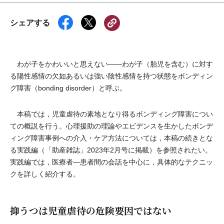
シェアする
わが子をかわいいと思えない――わが子（胎児を含む）に対す
る陽性感情の欠如あるいは強い陰性感情を持つ状態をボンディン
グ障害（bonding disorder）と呼ぶ。
本稿では，児童虐待の素地となり得るボンディング障害につい
ての概説を行う。心理援助の理論やエビデンスを生かしたボンデ
ィング障害事例への介入・ケア方法については，本稿の続きとな
る実践編（「助産雑誌」2023年2月号に掲載）を参照されたい。
実践編では，医療者―患者間の会話を中心に，具体的なテクニッ
クを詳しく紹介する。
抑うつは児童虐待の危険要因ではない