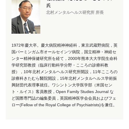
氏
北村メンタルヘルス研究所 所長
1972年慶大卒。慶大病院精神神経科，東京武蔵野病院，英
国バーミンガム市オールセインツ病院，国立精神・神経セ
ンター精神保健研究所を経て，2000年熊本大大学院生命科
学研究部教授（臨床行動科学分野・こころの診療科教
授），10年北村メンタルヘルス研究所開設，11年こころの
診療科きたむら醫院開設，15年北村メンタルヘルス学術振
興財団代表理事就任。ワシントン大学医学部（米国セン
ト・ルイス）客員教授，Open Family Studies Journal な
ど国際専門誌の編集委員，英国精神医学会会員およびフェ
ロー(Fellow of the Royal College of Psychiatrists)を兼任。