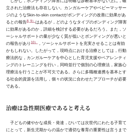
しかし，ボンディング障害には明確な診断基準がない上に，確
立された治療法も存在しない。カンガルーケアやベビーマッサー
ジのようなSkin-to-skin contactがボンディングの改善に効果があ
8, 9）
るとの報告
はあるが，どのようなタイプのボンディング障害
に効果があるのか，詳細を検討する必要があるだろう。また，ソ
ーシャルサポートの量が少なく質が低いとボンディングが悪いと
10）
の報告があり
，ソーシャルサポートを充実させることは有効
かもしれない。したがって，現時点における治療としては，行動
療法的な，カンガルーケアを中心とした育児支援やペアレンティ
ングのトレーニングを行い，同時並行で個別の心理療法，家族心
理療法を行うことが不可欠である。さらに多職種連携を基本とす
る社会的資源を活用し，個々の状況に合わせたアプローチが必要
である。
治療は急性期医療であると考える
子どもの健やかな成長・発達，ひいては次世代にわたる子育て
にとって，新生児期からの温かで適切な養育の重要性は言うまで