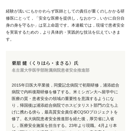
経験が浅いにもかかわらず医師としての責任が重くのしかかる研
修医にとって，「安全な医療を提供し，なおかつ，いかに自分自
身の身を守るか」は至上命題です。本連載では，現場で患者安全
を実装するための，より具体的・実践的な技法を伝えていきま
す。
栗原 健（くりはら・まさる）氏
名古屋大学医学部附属病院患者安全推進部
2015年日医大卒業後，同愛記念病院で初期研修，浦添総合
病院で内科後期研修を修了する。米ミシガン大へ留学中に
医療の質・患者安全の領域の重要性を意識するようにな
り，帰国後は浦添総合病院でホスピタリスト部門の立ち上
げに携わる傍ら，最高質安全責任者CQSOプロジェクトを
修了。名大病院患者安全推進部を経た後，厚労省に入省
し，医療安全施策を担当する。23年より現職。4月より本