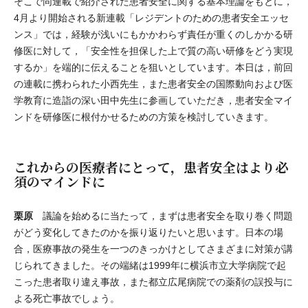
そこで同連載で紹介された患者安全に関する基本理論をもとに，
4月より開始される新連載「レジデントのための患者安全エッセ
ンス」では，経験が浅いにもかかわらず責任が重くのしかかる研
修医に対して，「安全性を担保した上で質の高い研修をどう実現
するか」を端的に伝えることを狙いとしています。本日は，前回
の連載に携わられた小西先生，また患者安全の国際動向および医
学教育に造詣の深い田中先生に参画していただき，患者安全マイ
ンドを研修医に根付かせるための方策を検討していきます。
これからの医療者にとって，患者安全はより必
須のマインドに
栗原
議論を始めるに当たって，まずは患者安全を取り巻く問題
がどう変化してきたのかを振り返りたいと思います。日本の場
合，医療事故の発生を一つのきっかけとしてさまざまに対策が講
じられてきました。その端緒は1999年に横浜市立大学病院で起
こった患者取り違え事故，また都立広尾病院での薬剤の誤投与に
よる死亡事故でしょう。