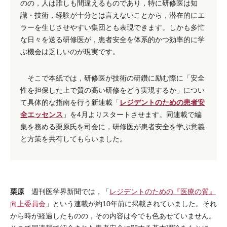
のの，人は誰しも間違えるものであり，特に研修医は知
識・技術，経験が十分とは言えないことから，潜在的にエ
ラーを生じさせやすい集団とも表現できます。しかも多忙
な日々を送る研修医が，患者安全を体系的かつ効率的に学
ぶ機会は乏しいのが現実です。
そこで本紙では，研修医が技術の研鑽に励む際に「安全
性を担保した上で質の高い研修をどう実現するか」につい
レジデントのための患者安
て具体的な指南を行う新連載「
全エッセンス
」を4月よりスタートさせます。同連載で編
集を務める栗原氏を司会に，研修医が患者安全を学ぶ意義
と方策を共有してもらいました。
栗原
週刊医学界新聞では，「
レジデントのための『医療の質』
向上委員会
」という連載が約10年前に掲載されていました。それ
から時が経過したものの，その内容は今でも色あせていません。