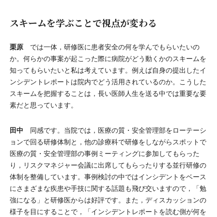
スキームを学ぶことで視点が変わる
栗原
では一体，研修医に患者安全の何を学んでもらいたいの
か。何らかの事案が起こった際に病院がどう動くかのスキームを
知ってもらいたいと私は考えています。例えば自身の提出したイ
ンシデントレポートは院内でどう活用されているのか。こうした
スキームを把握することは，長い医師人生を送る中では重要な要
素だと思っています。
田中
同感です。当院では，医療の質・安全管理部をローテーシ
ョンで回る研修体制と，他の診療科で研修をしながらスポットで
医療の質・安全管理部の事例ミーティングに参加してもらった
り，リスクマネジャー会議に出席してもらったりする並行研修の
体制を整備しています。事例検討の中ではインシデントをベース
にさまざまな疾患や手技に関する話題も飛び交いますので，「勉
強になる」と研修医からは好評です。また，ディスカッションの
様子を目にすることで，「インシデントレポートを読む側が何を