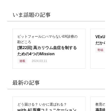
いま話題の記事
VExU
ピットフォールにハマらないER診療の
勘どころ
だからこ
[第22回] 高カリウム血症を制する
寄稿
2
ための4つのMission
連載
2024.03.11
最新の記事
どう届ける？ いかに選ばれる？
教育の再
with AI 医療コミュニケーション
薬剤師