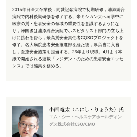
2015年日医大卒業後，同愛記念病院で初期研修，浦添総合
病院で内科後期研修を修了する。米ミシガン大へ留学中に
医療の質・患者安全の領域の重要性を意識するようにな
り，帰国後は浦添総合病院でホスピタリスト部門の立ち上
げに携わる傍ら，最高質安全責任者CQSOプロジェクトを
修了。名大病院患者安全推進部を経た後，厚労省に入省
し，医療安全施策を担当する。23年より現職。4月より本
紙で開始される連載「レジデントのための患者安全エッセ
ンス」では編集を務める。
小西 竜太（こにし・りょうた）氏
エム・シー・ヘルスケアホールディン
グス株式会社CSO/CMO