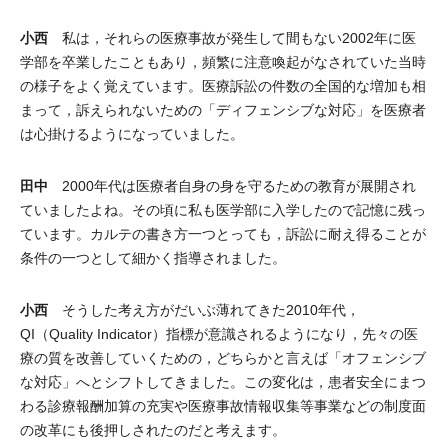
小西
私は，それらの医療事故が発生して間もない2002年に医
学部を卒業したこともあり，頻繁に注意喚起がなされていた当時
の様子をよく覚えています。医療訴訟の件数の全国的な増加も相
まって，訴えられないための「ディフェンシブな対応」を医療者
は心掛けるようになっていました。
田中
2000年代は医療者自身の身を守るための教育が展開され
ていましたよね。その頃に私も医学部に入学したので記憶に残っ
ています。カルテの書き方一つとっても，訴訟に耐え得ることが
条件の一つとして細かく指導されました。
小西
そうした考え方がだいぶ薄れてきた2010年代，
QI（Quality Indicator）指標が意識されるようになり，先々の医
療の質を改善していくための，どちらかと言えば「オフェンシブ
な対応」へとシフトしてきました。この変化は，患者安全にまつ
わる診療報酬加算の充実や医療事故情報収集等事業などの制度面
の改革にも後押しされたのだと考えます。