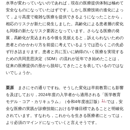
水準が変わっていないのであれば，現在の医療提供体制は極めて
安全なものになっていたはずです。しかし医療技術の進化によっ
て，より高度で複雑な医療を提供できるようになったことから，
相応のリスクが新たに発生しました。高齢化による患者層の変化
も同様の新たなリスク要因となっています。さらなる医療の発
展，高齢化が見込まれる今後を見据えると，訴えられないための
患者とのかかわり方を前提に考えているようでは恐らくこの先必
ず行き詰まります。患者と共に互いに納得のいく医療を実現する
ための共同意思決定（SDM）の流れが近年でき始めたことは，
従来の医療提供の形から脱却してきたことを表しているのではな
いでしょうか。
栗原
まさにその通りですね。そうした変化は卒前教育にも影響
を及ぼしており，2024年度の入学者から適用される「医学教育
1）
モデル・コア・カリキュラム」（令和4年度改訂版）
では，安
全な医療の実践が診療技能における学修目標であることと明確化
されています。すなわち，これからを生きる医療者にとっては，
より必須のマインドになっていくと言えそうです。