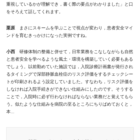
重視しているかが理解でき，書く際の要点がわかりました」と口
をそろえて話してくれます。
栗原
まさにスキームを学ぶことで視点が変わり，患者安全マイ
ンドを育むきっかけになった実例ですね。
小西
研修体制の整備と併せて，日常業務をこなしながらも自然
と患者安全を学べるような風土・環境を構築していく必要もある
でしょう。以前勤めていた施設では，入院診療計画書が発行され
るタイミングで深部静脈血栓症のリスク評価をするチェックシー
トが印刷されるよう設定していました。すなわち，リスク評価を
しなければ入院手続きができない仕組みにしたのです。そうする
ことで，入院時に必ず行わなければならない業務だと覚えてもら
う。似たような仕組みを病院の至るところにちりばめておくと，
本...