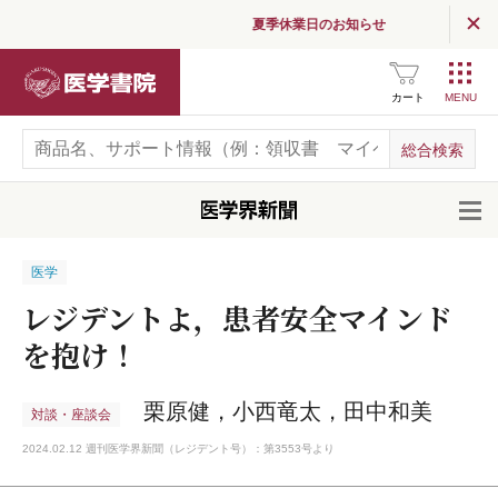
夏季休業日のお知らせ
医学書院
カート
開
医学
レジデントよ，患者安全マインド
を抱け！
栗原健，小西竜太，田中和美
対談・座談会
2024.02.12 週刊医学界新聞（レジデント号）：第3553号より