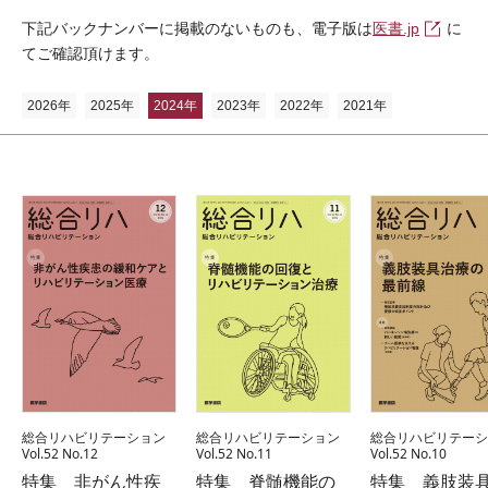
下記バックナンバーに掲載のないものも、電子版は
医書.jp
に
てご確認頂けます。
2026年
2025年
2024年
2023年
2022年
2021年
総合リハビリテーション
総合リハビリテーション
総合リハビリテーシ
Vol.52 No.12
Vol.52 No.11
Vol.52 No.10
特集 非がん性疾
特集 脊髄機能の
特集 義肢装