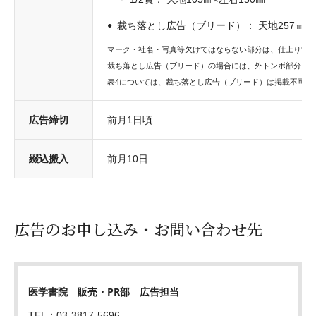
裁ち落とし広告（ブリード）： 天地257㎜ × 
マーク・社名・写真等欠けてはならない部分は、仕上り寸法
裁ち落とし広告（ブリード）の場合には、外トンボ部分ま
表4については、裁ち落とし広告（ブリード）は掲載不可と
広告締切
前月1日頃
綴込搬入
前月10日
広告のお申し込み・お問い合わせ先
医学書院 販売・PR部 広告担当
TEL：03-3817-5696