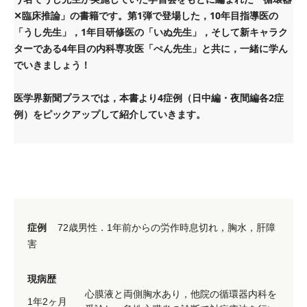
✕臨床推論」の書籍です。第1弾で登場した，10年目指導医の
「うし先生」，1年目研修医の「いぬ先生」，そして新キャラク
ターである4年目の内科専攻医「ぺん先生」と共に，一緒に学ん
でいきましょう！
医学界新聞プラスでは，本書より4症例（日中編・夜間編各2症
例）をピックアップして紹介していきます。
症例
72歳男性．1年前からの労作時息切れ，胸水，肝障
害
現病歴
心膜液と両側胸水あり，他院の循環器内科を
1年2ヶ月