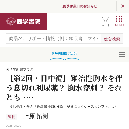
夏季休業日のお知らせ
医学書院
カート
開
医学界新聞プラス
［第2回・日中編］難治性胸水を伴
う息切れ――利尿薬？ 胸水穿刺？ それ
とも……
『うし先生と学ぶ「循環器×臨床推論」が身につくケースカンファ』より
上原 拓樹
連載
2025.05.09