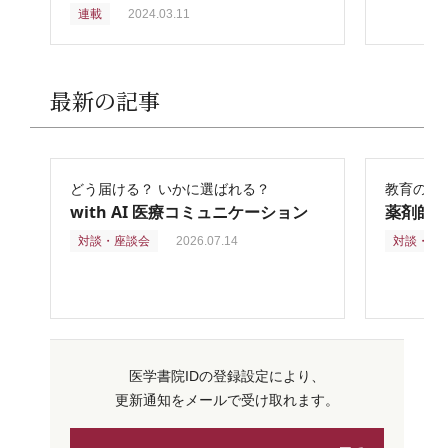
連載
2024.03.11
最新の記事
どう届ける？ いかに選ばれる？
教育の再
with AI 医療コミュニケーション
薬剤師
対談・座談会
2026.07.14
対談・座
医学書院IDの登録設定により、
更新通知をメールで受け取れます。