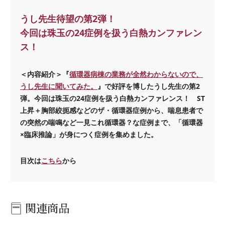
うし先生待望の第2弾！
今回は珠玉の24症例を扱う白熱カンファレン
ス！
＜内容紹介＞『
循環器病棟の業務が全然わからないので、
うし先生に聞いてみた。
』で好評を博したうし先生の第2
弾。今回は珠玉の24症例を扱う白熱カンファレンス！ ST
上昇＋胸部絞扼感などのザ・循環器症例から、喘息患者で
の突然の喘鳴など一見これ循環器？な症例まで、「循環器
×臨床推論」が身につく症例を集めました。
目次は
こちら
から
関連商品