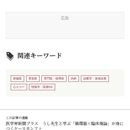
広告
関連キーワード
研修医
専攻医
専門医・指導医
内科
診断学・身体診察
心エコー
情報学・医療DX
この記事の連載
医学界新聞プラス うし先生と学ぶ「循環器×臨床推論」が身に
つくケースカンファ