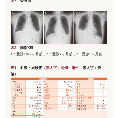
図2
胸部X線
a：受診1年2ヶ月前，b：受診7ヶ月前，c：受診5ヶ月前
表1
血液・尿検査（
赤太字：高値・陽性
，黒太字：低
値）