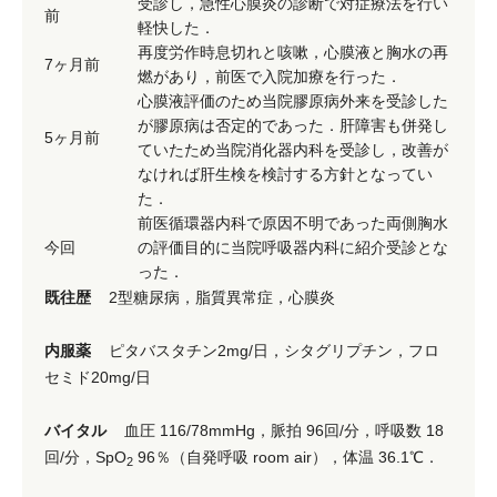
受診し，急性心膜炎の診断で対症療法を行い
前
軽快した．
再度労作時息切れと咳嗽，心膜液と胸水の再
7ヶ月前
燃があり，前医で入院加療を行った．
心膜液評価のため当院膠原病外来を受診した
が膠原病は否定的であった．肝障害も併発し
5ヶ月前
ていたため当院消化器内科を受診し，改善が
なければ肝生検を検討する方針となってい
た．
前医循環器内科で原因不明であった両側胸水
今回
の評価目的に当院呼吸器内科に紹介受診とな
った．
既往歴
2型糖尿病，脂質異常症，心膜炎
内服薬
ピタバスタチン2mg/日，シタグリプチン，フロ
セミド20mg/日
バイタル
血圧 116/78mmHg，脈拍 96回/分，呼吸数 18
回/分，SpO
96％（自発呼吸 room air），体温 36.1℃．
2