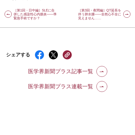
［第1回・日中編］SLEに合
［第3回・夜間編］QT延長を
併した感染性心内膜炎――準
伴う肺水腫――全然心不全に
緊急手術ですか？
見えません……
シェアする
医学界新聞プラス記事一覧
医学界新聞プラス連載一覧