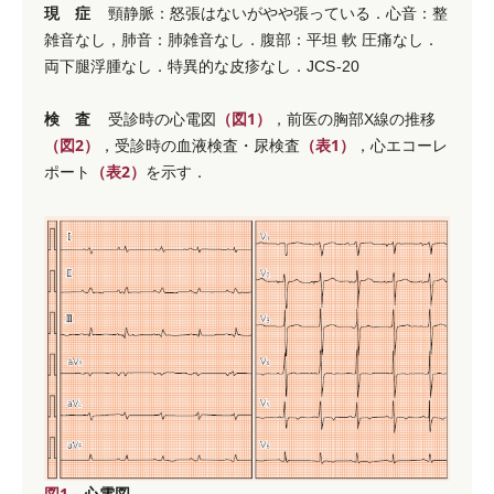
現 症
頸静脈：怒張はないがやや張っている．心音：整
雑音なし，肺音：肺雑音なし．腹部：平坦 軟 圧痛なし．
両下腿浮腫なし．特異的な皮疹なし．JCS
-20
検 査
（図1）
受診時の心電図
，前医の胸部X線の推移
（図2）
（表1）
，受診時の血液検査・尿検査
，心エコーレ
（表2）
ポート
を示す．
図1
心電図