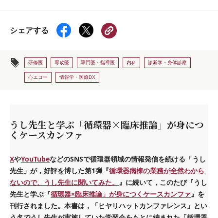
シェアする
研修医
専攻医
専門医・指導医
内科
診断学・身体診察
心エコー
情報学・医療DX
うし先生と学ぶ「循環器×臨床推論」が身につ
くケースカンファ
X
や
YouTube
などのSNSで循環器領域の情報発信を続ける「うし
先生」が，好評を博した第1弾『
循環器病棟の業務が全然わから
ないので、うし先生に聞いてみた。
』に続いて，このたび『うし
先生と学ぶ『
循環器×臨床推論」が身につくケースカンファ
』を
刊行されました。本書は，「ヒヤリハットカンファレンス」とい
う名でうし先生が実施していた学習会をもとに編まれた「循環器