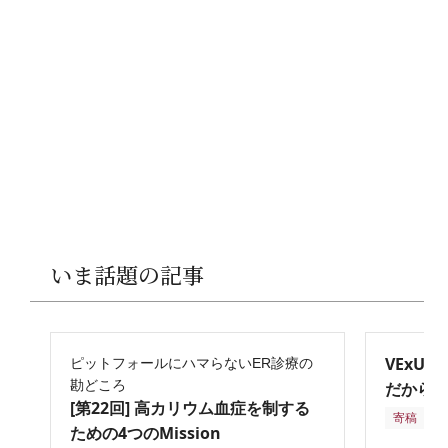
いま話題の記事
VExU
ピットフォールにハマらないER診療の
勘どころ
だからこ
[第22回] 高カリウム血症を制する
寄稿
2
ための4つのMission