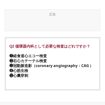
広告
Q2 循環器内科として必要な検査はどれですか？
❶経食道心エコー検査
❷右心カテーテル検査
❸冠動脈造影（coronary angiography：CAG ）
❹心筋生検
❺心囊穿刺