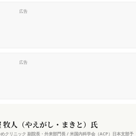
広告
広告
樫 牧人（やえがし・まきと）氏
めクリニック 副院長・外来部門長 / 米国内科学会（ACP）日本支部予