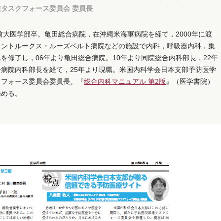
タスクフォース委員会 委員長
弘前大医学部卒。亀田総合病院，在沖縄米海軍病院を経て，2000年に渡
セントルークス・ルーズベルト病院などの施設で内科，呼吸器内科，集
を修了し，06年より亀田総合病院。10年より同院総合内科部長，22年
合病院内科部長を経て，25年より現職。米国内科学会日本支部予防医学
クフォース委員会委員長。『
総合内科マニュアル 第2版
』（医学書院）
務める。