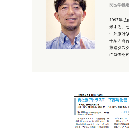
防医学推進
1997年
米する。
中治療研修
千葉西総
推進タス
の監修を