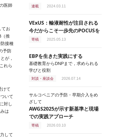
の医師
連載
2024.03.11
VExUS：輸液耐性が注目される
定してお
今だからこそ一歩先のPOCUSを
B（推
寄稿
2025.05.13
予防接種
奨の予防
EBPを生きた実践にする
ことが，
基礎教育からDNPまで，求められる
がこれら
学びと役割
対談・座談会
2026.07.14
受けて
サルコペニアの予防・早期介入をめ
について
ざして
に対し
AWGS2025が示す新基準と現場
組みは
での実践アプローチ
寄稿
2026.03.10
力して