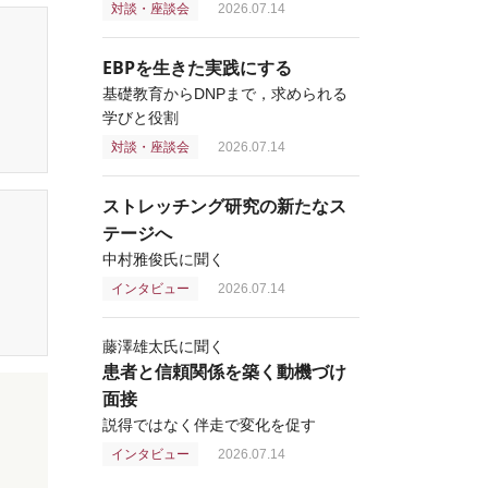
対談・座談会
2026.07.14
EBPを生きた実践にする
基礎教育からDNPまで，求められる
学びと役割
対談・座談会
2026.07.14
ストレッチング研究の新たなス
テージへ
中村雅俊氏に聞く
インタビュー
2026.07.14
藤澤雄太氏に聞く
患者と信頼関係を築く動機づけ
面接
説得ではなく伴走で変化を促す
インタビュー
2026.07.14