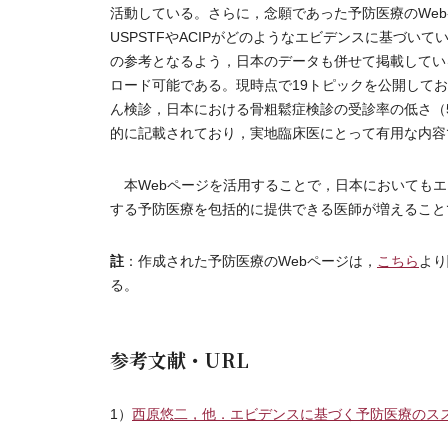
活動している。さらに，念願であった予防医療のWebペ
USPSTFやACIPがどのようなエビデンスに基づ
の参考となるよう，日本のデータも併せて掲載してい
ロード可能である。現時点で19トピックを公開して
ん検診，日本における骨粗鬆症検診の受診率の低さ（
的に記載されており，実地臨床医にとって有用な内容
本Webページを活用することで，日本においてもエ
する予防医療を包括的に提供できる医師が増えること
註
：作成された予防医療のWebページは，
こちら
より
る。
参考文献・URL
1）
西原悠二，他．エビデンスに基づく予防医療のススメ．