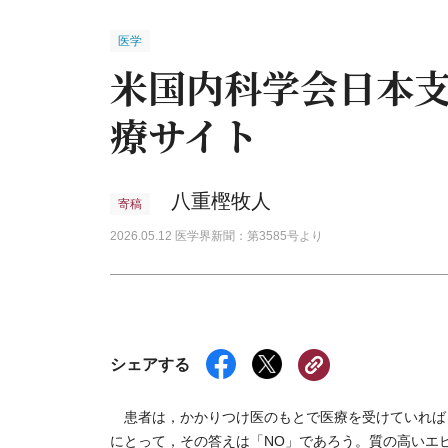
医学
米国内科学会日本
療サイト
八重樫牧人
寄稿
2026.05.12 医学界新聞：第3585号より
シェアする
患者は，かかりつけ医のもとで医療を受けていれば
にとって，その答えは「NO」であろう。質の高いエ