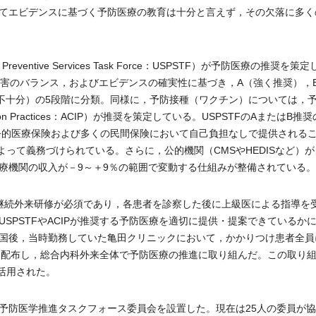
てエビデンスに基づく予防医療の教育は十分と言えず，その欠落に多く
ventive Services Task Force：USPSTF）が予防医療の推奨を策
と害のバランス，およびエビデンスの確実性に基づき，A（強く推奨），
ス不十分）の5段階に分類。同様に，予防接種（ワクチン）については，
ization Practices：ACIP）が推奨を策定している。USPSTFのAまたはB推
は公的医療保険および多くの民間保険において自己負担なしで提供される
：ACA）によって義務づけられている。さらに，公的機関（CMSやHEDISなど）
療機関の収入が－9～＋9％の範囲で変動する仕組みが整備されている。
継続外来研修が必須であり，各患者を診察した後に上級医による指導を
SPSTFやACIPが推奨する予防医療を適切に提供・提案できているか
国後，当時勤務していた亀田クリニックにおいて，かかりつけ患者全員
を配布し，総合内科外来全体で予防医療の推進に取り組んだ。この取り
活用された。
防医学推進タスクフォース委員会を設置した。現在は25人の委員が協