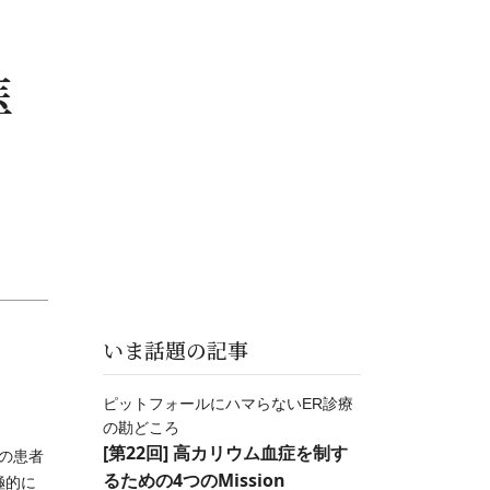
医
いま話題の記事
ピットフォールにハマらないER診療
の勘どころ
[第22回] 高カリウム血症を制す
の患者
るための4つのMission
極的に