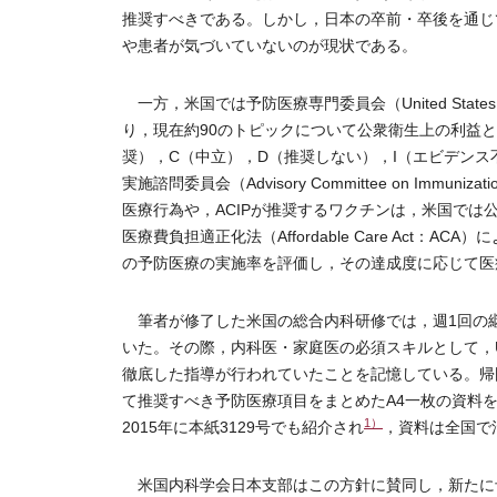
推奨すべきである。しかし，日本の卒前・卒後を通じ
や患者が気づいていないのが現状である。
一方，米国では予防医療専門委員会（United States Pre
り，現在約90のトピックについて公衆衛生上の利益
奨），C（中立），D（推奨しない），I（エビデン
実施諮問委員会（Advisory Committee on Immun
医療行為や，ACIPが推奨するワクチンは，米国で
医療費負担適正化法（Affordable Care Act
の予防医療の実施率を評価し，その達成度に応じて医
筆者が修了した米国の総合内科研修では，週1回の
いた。その際，内科医・家庭医の必須スキルとして，U
徹底した指導が行われていたことを記憶している。帰
て推奨すべき予防医療項目をまとめたA4一枚の資料
1）
2015年に本紙3129号でも紹介され
，資料は全国で
米国内科学会日本支部はこの方針に賛同し，新たに予