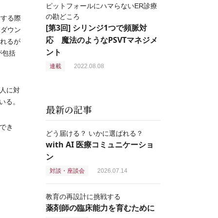
ピットフォールにハマらないER診療
の勘どころ
討する際
[第3回] シリンジ1つで頻脈対
てダウン
応 魔法のようなPSVTマネジメ
されるが
ント
が包括
連載
2022.08.08
人に対
いる。
最新の記事
でき
どう届ける？ いかに選ばれる？
with AI 医療コミュニケーショ
ン
対談・座談会
2026.07.14
教育の再設計に挑戦する
薬剤師の臨床能力を育むために