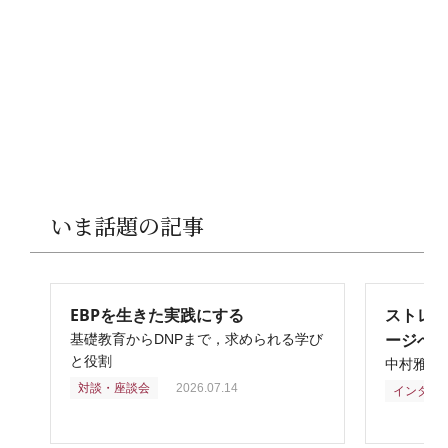
いま話題の記事
EBPを生きた実践にする
ストレ
ージへ
基礎教育からDNPまで，求められる学び
と役割
中村雅俊
対談・座談会
2026.07.14
インタビ