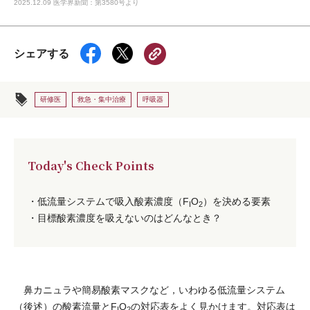
2025.12.09 医学界新聞：第3580号より
シェアする
研修医
救急・集中治療
呼吸器
Today's Check Points
・低流量システムで吸入酸素濃度（F
O
）を決める要素
I
2
・目標酸素濃度を吸えないのはどんなとき？
鼻カニュラや簡易酸素マスクなど，いわゆる低流量システム
（後述）の酸素流量とF
O
の対応表をよく見かけます。対応表は
I
2