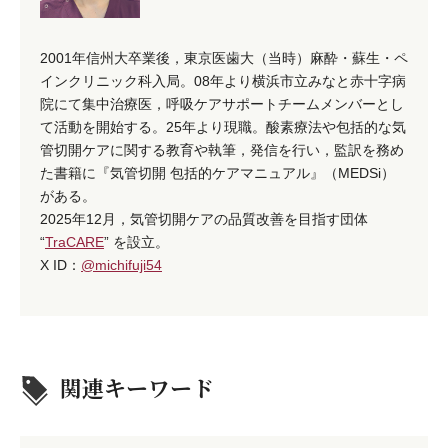
2001年信州大卒業後，東京医歯大（当時）麻酔・蘇生・ペ
インクリニック科入局。08年より横浜市立みなと赤十字病
院にて集中治療医，呼吸ケアサポートチームメンバーとし
て活動を開始する。25年より現職。酸素療法や包括的な気
管切開ケアに関する教育や執筆，発信を行い，監訳を務め
た書籍に『気管切開 包括的ケアマニュアル』（MEDSi）
がある。
2025年12月，気管切開ケアの品質改善を目指す団体
“
TraCARE
” を設立。
X ID：
@michifuji54
関連キーワード