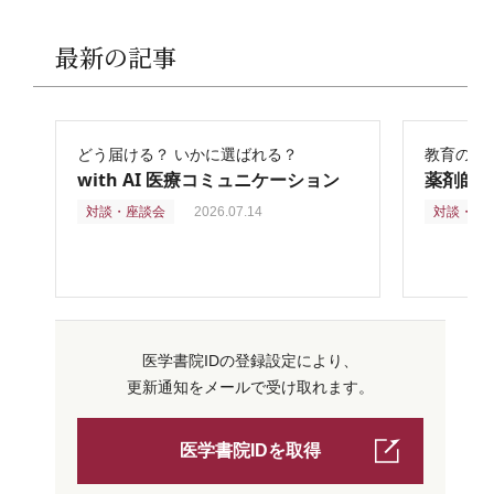
最新の記事
どう届ける？ いかに選ばれる？
教育の再
with AI 医療コミュニケーション
薬剤師
対談・座談会
2026.07.14
対談・座
医学書院IDの登録設定により、
更新通知をメールで受け取れます。
医学書院IDを取得