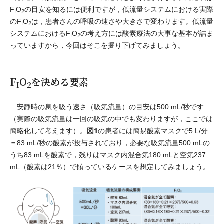
F
O
の目安を知るには便利ですが，低流量システムにおける実際
I
2
のF
O
は，患者さんの呼吸の速さや大きさで変わります。低流量
I
2
システムにおけるF
O
の考え方には酸素療法の大事な基本が詰ま
I
2
っていますから，今回はそこを掘り下げてみましょう。
F
O
を決める要素
I
2
安静時の息を吸う速さ（吸気流量）の目安は500 mL/秒です
（実際の吸気流量は一回の吸気の中でも変わりますが，ここでは
図1
簡略化して考えます）。
の患者には簡易酸素マスクで5 L/分
＝83 mL/秒の酸素が投与されており，必要な吸気流量500 mLの
うち83 mLを酸素で，残りはマスク内混合気180 mLと空気237
mL（酸素は21％）で賄っているケースを想定してみましょう。