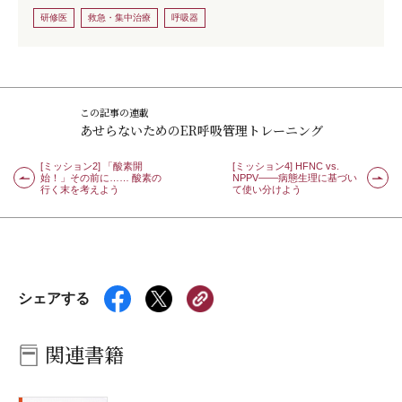
研修医
救急・集中治療
呼吸器
この記事の連載
あせらないためのER呼吸管理トレーニング
[ミッション2] 「酸素開
[ミッション4] HFNC vs.
始！」その前に…… 酸素の
NPPV――病態生理に基づい
行く末を考えよう
て使い分けよう
シェアする
関連書籍