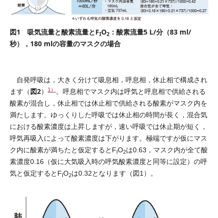
図1 吸気流量と酸素流量とF
O
：酸素流量5 L/分（83 ml/
I
2
秒），180 mlの容量のマスクの場合
自発呼吸は，大きく分けて吸息相，呼息相，休止相で構成され
1）
図2
ます（
）
。呼息相でマスク内は呼気と呼息相で供給される
酸素が混合し，休止相では休止相で供給される酸素がマスク内を
満たします。ゆっくりした呼吸では休止相の時間が長く，混合気
における酸素濃度は上昇しますが，速い呼吸では休止期が短く，
呼気再吸入によって酸素濃度は下がります。極端ですが仮にマス
ク内に酸素が満ちたと仮定するとF
O
は0.63，マスク内が全て酸
I
2
素濃度0.16（仮に大気吸入時の呼気酸素濃度と同等に設定）の呼
気と仮定するとF
O
は0.32となります（図1）。
I
2