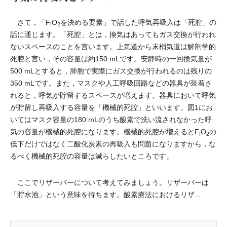
さて，「F
O
を決める要素」で話した呼気再吸入は「死腔」の
I
2
話に通じます。「死腔」とは，換気はあってもガス交換が行われ
ないスペースのことを言います。上気道から末梢気道は解剖学的
死腔と言い，その容量は約150 mLです。安静時の一回換気量が
500 mLとすると，肺胞で実際にガス交換が行われるのは残りの
350 mLです。また，マスクや人工呼吸回路などの器具が装着さ
れると，呼気が貯留するスペースが増えます。器具において呼気
が貯留し再吸入する容量を「機械的死腔」といいます。図1にお
いてはマスク容量の180 mLのうち酸素で洗い流されなかった呼
気の容量が機械的死腔になります。機械的死腔が増えるとF
O
の
I
2
低下だけではなく二酸化炭素の再吸入も問題になりますから，な
るべく機械的死腔の容量は減らしたいところです。
ここでリザーバーについて考えてみましょう。リザーバーは
「貯水池」という意味を持ちます。酸素療法におけるリザ...