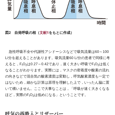
図2 自発呼吸の相（
文献1
をもとに作成）
急性呼吸不全や代謝性アシドーシスなどで吸気流量は60～100
L/分を超えることがあります。吸気流量60 L/分の患者で同様に考
えると，F
O
は0.27～0.42であり，速く大きい呼吸でF
O
は低く
I
2
I
2
なることがわかります。実際には，マスクの密着度や酸素の流れ
の向きなどで混合気の酸素濃度は変動し，呼気酸素濃度も一定で
はないため，細かな計算は原理を理解した上で，いったん脇に置
いて構いません。ここで大事なことは，「呼吸が速く大きくなる
ほど，実際のF
O
は低めになる」ということです。
I
2
呼気の再吸入とリザーバー