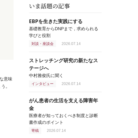
いま話題の記事
EBPを生きた実践にする
基礎教育からDNPまで，求められる
学びと役割
対談・座談会
2026.07.14
ストレッチング研究の新たなス
テージへ
中村雅俊氏に聞く
な意味
インタビュー
2026.07.14
ょう。
がん患者の生活を支える障害年
金
医療者が知っておくべき制度と診断
書作成のポイント
寄稿
2026.07.14