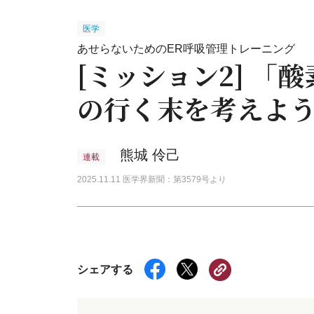
医学
あせらないためのER呼吸管理トレーニング
[ミッション2] 「
の行く末を考えよ
熊城 伶己
連載
2025.11.11 医学界新聞：第3579号より
シェアする