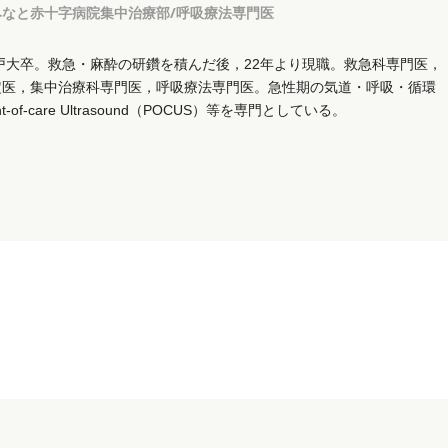
みなと赤十字病院集中治療部/呼吸療法専門医
神戸大卒。救急・麻酔の研鑽を積んだ後，22年より現職。救急科専門医，
定医，集中治療科専門医，呼吸療法専門医。急性期の気道・呼吸・循環
t-of-care Ultrasound（POCUS）等を専門としている。