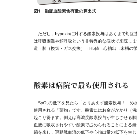
図1 動脈血酸素含有量の算出式
ただし，hypoxiaに対する酸素投与はあくまで対症
は呼吸困難や頻呼吸という非特異的な症状で来院しま
道→肺（換気・ガス交換）→Hb値→心拍出→末梢の
酸素は病院で最も使用される「
SpO
の低下を見たら「とりあえず酸素投与！ めざ
2
使用される「薬物」です。酸素にはお金がかかり（供給
起こり得ます。例えば高濃度酸素投与が生じさせる肺
血液に吸収されやすい酸素で占められることによる無
縮を来し，冠動脈血流の低下や心拍出量の低下を生じ