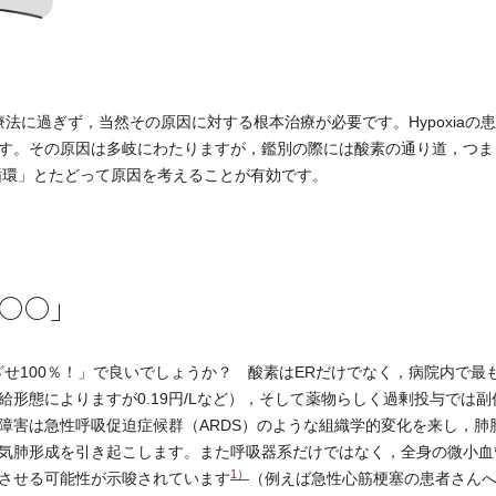
療法に過ぎず，当然その原因に対する根本治療が必要です。Hypoxiaの
す。その原因は多岐にわたりますが，鑑別の際には酸素の通り道，つま
循環」とたどって原因を考えることが有効です。
○○」
せ100％！」で良いでしょうか？ 酸素はERだけでなく，病院内で最
形態によりますが0.19円/Lなど），そして薬物らしく過剰投与では副
障害は急性呼吸促迫症候群（ARDS）のような組織学的変化を来し，肺
気肺形成を引き起こします。また呼吸器系だけではなく，全身の微小血
1）
させる可能性が示唆されています
（例えば急性心筋梗塞の患者さん