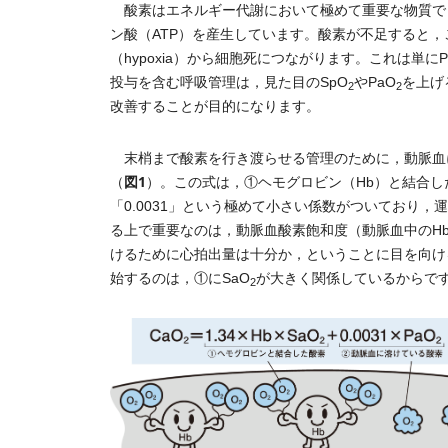
酸素はエネルギー代謝において極めて重要な物質で
ン酸（ATP）を産生しています。酸素が不足すると
（hypoxia）から細胞死につながります。これは単にP
投与を含む呼吸管理は，見た目のSpO
やPaO
を上げ
2
2
改善することが目的になります。
末梢まで酸素を行き渡らせる管理のために，動脈血に
図1
（
）。この式は，①ヘモグロビン（Hb）と結合
「0.0031」という極めて小さい係数がついており
る上で重要なのは，動脈血酸素飽和度（動脈血中のHb
けるために心拍出量は十分か，ということに目を向け
始するのは，①にSaO
が大きく関係しているからで
2