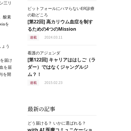
ン三リ
ピットフォールにハマらないER診療
の勘どころ
す。酸素
[第22回] 高カリウム血症を制す
iaを
るための4つのMission
連載
2024.03.11
しょう
看護のアジェンダ
[第122回] キャリアははしご（ラ
素を届け
ダー）ではなくジャングルジ
血を届
ム？！
与を開
連載
2015.02.23
最新の記事
どう届ける？ いかに選ばれる？
with AI 医療コミュニケーショ