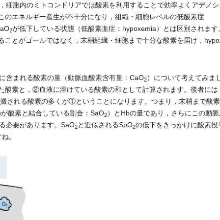
，細胞内のミトコンドリアでは酸素を利用することで効率よくアデノシ
，このエネルギー産生が不十分になり，組織・細胞レベルの低酸素症
aO
が低下している状態（低酸素血症：hypoxemia）とは区別されま
2
ることがゴールではなく，末梢組織・細胞まで十分な酸素を届け，hypox
含まれる酸素の量（動脈血酸素含有量：CaO
）について考えてみま
2
した酸素と，②血液に溶けている酸素の和として計算されます。後者には
，運搬される酸素の多くが①ということになります。つまり，末梢まで酸
が酸素と結合している割合：SaO
）とHbの量であり，さらにこの動脈
2
る必要があります。SaO
と近似されるSpO
の低下をきっかけに酸素投
2
2
すね。