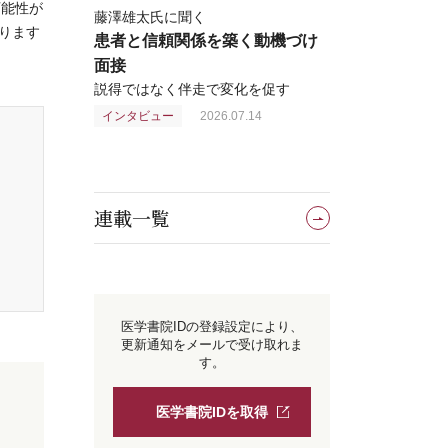
可能性が
藤澤雄太氏に聞く
ります
患者と信頼関係を築く動機づけ
面接
説得ではなく伴走で変化を促す
インタビュー
2026.07.14
連載一覧
医学書院IDの登録設定により、
更新通知をメールで受け取れま
す。
医学書院IDを取得