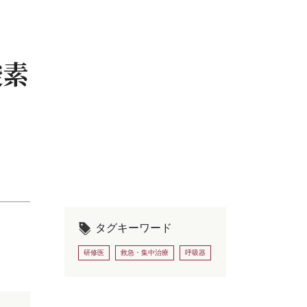
酸素
タグキーワード
研修医
救急・集中治療
呼吸器