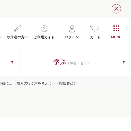
閉じ
へ
執筆者の方へ
ご利用ガイド
ログイン
カート
学ぶ
（学会・セミナー）
の前に…… 酸素の行く末を考えよう（熊城 伶己）