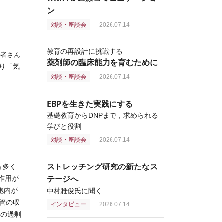
ン
対談・座談会
2026.07.14
教育の再設計に挑戦する
患者さん
薬剤師の臨床能力を育むために
り「気
対談・座談会
2026.07.14
EBPを生きた実践にする
基礎教育からDNPまで，求められる
学びと役割
対談・座談会
2026.07.14
ストレッチング研究の新たなス
も多く
テージへ
作用が
胞内が
中村雅俊氏に聞く
管の収
インタビュー
2026.07.14
への過剰