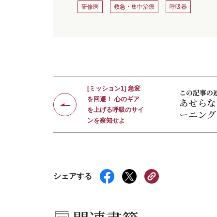
研修医
救急・集中治療
呼吸器
[ミッション1] 急変
この記事の
を回避！ 心のギア
あせらな
を上げる呼吸のサイ
ーニング
ンを察知せよ
シェアする