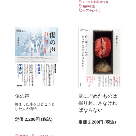
2025上半期発行書
精神看護
ケアをひらく
傷の声
庭に埋めたものは
掘り起こさなけれ
絡まった糸をほどこうと
した人の物語
ばならない
定価 2,200円 (税込)
定価 2,200円 (税込)