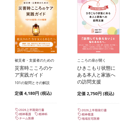
被災者・支援者のための
こころの扉が開く
災害時こころのケ
ひきこもり状態に
ア実践ガイド
ある本人と家族へ
の訪問支援
101の疑問とその解説
定価 4,180円 (税込)
定価 2,750円 (税込)
2026上半期発行書
2026上半期発行書
精神看護
精神科
精神看護
チーム医療
地域在宅医療