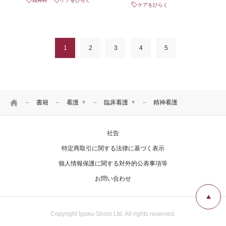
精神科
ケアをひらく
ケアをひらく
1
2
3
4
5
HOME
書籍
看護
臨床看護
精神看護
医学
看護理論
社告
看護
看護一般
リハ・臨床検査他
看護過程・看護診断
特定商取引に関する法律に基づく表示
看護技術
個人情報保護に関する対外的公表事項等
患者教育
お問い合わせ
看護管理
看護研究
看護教育
Copyright Igaku-Shoin Ltd. All rights reserved.
臨床看護