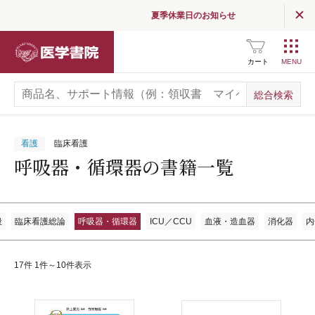
夏季休業日のお知らせ
医学書院
カート
看護
臨床看護
呼吸器・循環器の書籍一覧
般
臨床看護総論
呼吸器・循環器
ICU／CCU
血液・造血器
消化器
内
17件 1件～10件表示