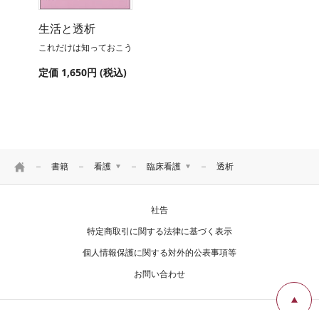
生活と透析
これだけは知っておこう
定価 1,650円 (税込)
HOME
書籍
看護
臨床看護
透析
医学
看護理論
社告
看護
看護一般
リハ・臨床検査他
看護過程・看護診断
特定商取引に関する法律に基づく表示
看護技術
個人情報保護に関する対外的公表事項等
患者教育
お問い合わせ
看護管理
看護研究
看護教育