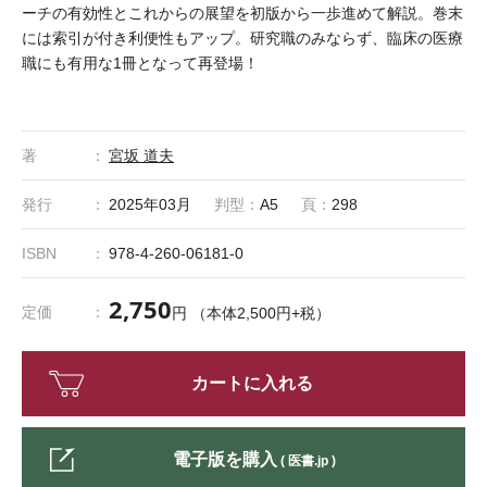
ーチの有効性とこれからの展望を初版から一歩進めて解説。巻末
には索引が付き利便性もアップ。研究職のみならず、臨床の医療
職にも有用な1冊となって再登場！
著
宮坂 道夫
発行
2025年03月
判型：
A5
頁：
298
ISBN
978-4-260-06181-0
2,750
定価
円 （本体2,500円+税）
カートに入れる
電子版を購入
( 医書.jp )