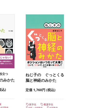
役立つ
ねじ子の ぐっとくる
のみかた
脳と神経のみかた
税込)
定価 1,760円 (税込)
医
医学生
看護学生
ST学生
PT・OT学生
ST学生