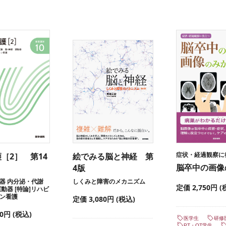
症状・経過観察に
［2］ 第14
絵でみる脳と神経 第
脳卒中の画像
4版
器 内分泌・代謝
しくみと障害のメカニズム
定価 2,750円 (
動器 [特論]リハビ
ン看護
定価 3,080円 (税込)
80円 (税込)
医学生
研修
PT・OT学生