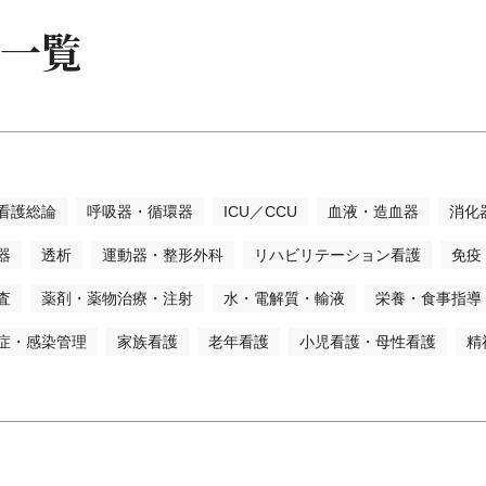
研究
一覧
教育
看護
・地域看護
書・参考書
問題
看護総論
呼吸器・循環器
ICU／CCU
血液・造血器
消化
・事典
器
透析
運動器・整形外科
リハビリテーション看護
免疫
査
薬剤・薬物治療・注射
水・電解質・輸液
栄養・食事指導
症・感染管理
家族看護
老年看護
小児看護・母性看護
精