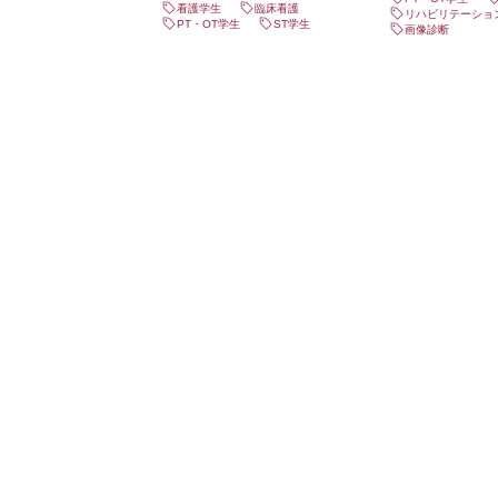
看護学生
臨床看護
リハビリテーショ
PT・OT学生
ST学生
画像診断