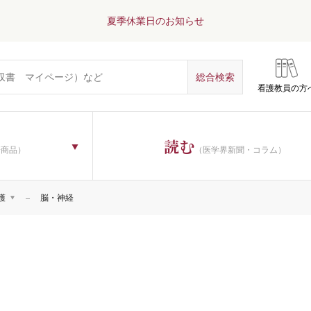
夏季休業日のお知らせ
看護教員の方
読む
子商品）
（医学界新聞・コラム）
護
脳・神経
理論
一般
過程・看護診断
技術
教育
管理