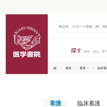
医学書院
探す
（書籍・雑誌・電
HOME
書籍
看護
臨床看
医学
看護
看護
看護
リハ・臨床検査他
看護
看護
患者
看護
臨床看護
看護