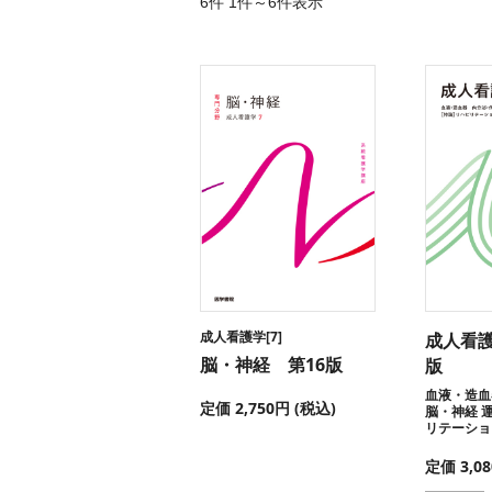
6件 1件～6件表示
成人看護学[7]
成人看護
脳・神経 第16版
版
血液・造血
定価 2,750円 (税込)
脳・神経 運
リテーショ
定価 3,0