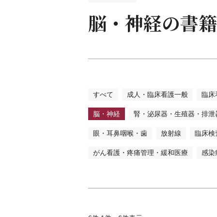
看護
脳・神経の書籍
看護
臨床
保健
助産
教科
試験
すべて
成人・臨床看護一般
臨床
辞典
語学
脳・神経
腎・泌尿器・生殖器・排泄
眼・耳鼻咽喉・歯
放射線
臨床検
がん看護・疼痛管理・緩和医療
感染